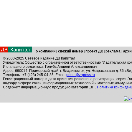
о компании
|
свежий номер
|
проект ДК
|
реклама
|
архи
© 2000-2025 Сетевое издание ДВ Капитал
Учредитель: Общество с ограниченной ответственностью "Издательская ко
И.о. главного редактора: Голубь Андрей Александрович
Адрес: 690014, Приморский край, г. Владивосток, ул. Некрасовская д. 36 «Б»
Телефоны: +7 (423) 245-04-85; Email:
priem@zrpress.ru
Регистрационный номер и дата принятия решения о регистрации: серия Эл
надзору в сфере связи, информационных технологий и массовых коммуник
Содержит информационную продукцию категории 18+.
Политика конфиден