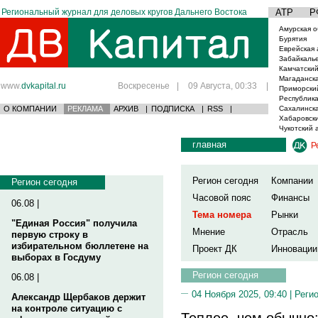
Региональный журнал для деловых кругов Дальнего Востока
АТР
Р
Амурская о
Бурятия
Еврейская 
Забайкаль
Камчатский
Магаданска
www.
dvkapital.ru
Воскресенье
|
09 Августа, 00:33
|
Приморски
Республика
О КОМПАНИИ
РЕКЛАМА
АРХИВ
|
ПОДПИСКА
|
RSS
|
Сахалинска
Хабаровски
Чукотский 
главная
Р
Регион сегодня
Компании
Регион сегодня
Часовой пояс
Финансы
06.08 |
Тема номера
Рынки
"Единая Россия" получила
Мнение
Отрасль
первую строку в
избирательном бюллетене на
Проект ДК
Инновации
выборах в Госдуму
Регион сегодня
06.08 |
04 Ноября 2025, 09:40 |
Реги
Александр Щербаков держит
на контроле ситуацию с
Теплее, чем обычно: