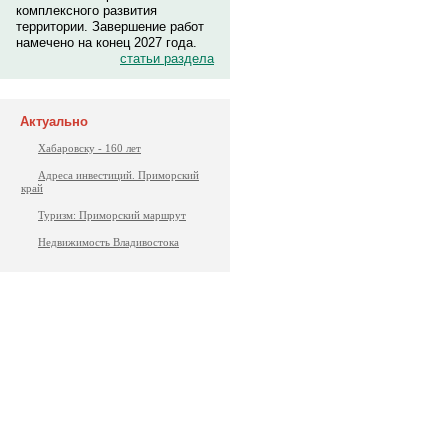
комплексного развития
территории. Завершение работ
намечено на конец 2027 года.
статьи раздела
Актуально
Хабаровску - 160 лет
Адреса инвестиций. Приморский
край
Туризм: Приморский маршрут
Недвижимость Владивостока