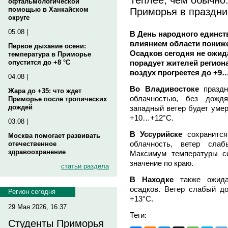
офтальмологической
Приморья в праздни
помощью в Ханкайском
округе
05.08 |
В День народного единст
влиянием области пониж
Первое дыхание осени:
Осадков сегодня не ожид
температура в Приморье
порадует жителей регио
опустится до +8 °C
воздух прогреется до +9
04.08 |
Во Владивостоке
праздн
Жара до +35: что ждет
облачностью, без дожд
Приморье после тропических
дождей
западный ветер будет уме
+10…+12°С.
03.08 |
В Уссурийске
сохранится
Москва помогает развивать
облачность, ветер слаб
отечественное
здравоохранение
Максимум температуры с
значение по краю.
статьи раздела
В Находке
также ожида
осадков. Ветер слабый д
Регион сегодня
+13°С.
29 Мая 2026, 16:37
Теги:
Студенты Приморья