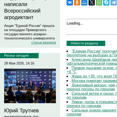
написали
Всероссийский
агродиктант
Loading...
Акция "Единой России" прошла
на площадке Приморского
государственного аграрно-
технологического университета
статьи раздела
Новости раздела
"Единая Россия" получи
бюллетене на выборах в Г
Регион сегодня
Александр Щербаков дер
офтальмологической помощ
28 Мая 2026, 14:16
Первое дыхание осени: 
+8 °C
Жара до +35: что ждет 
Москва помогает развив
Дождливый аккорд: чем 
прогноз погоды по городам
Сильный ветер и грозы: 
по городам
Ливни, грозы и порывист
прогноз по городам
Юрий Трутнев
Сильные дожди накроют 
городам