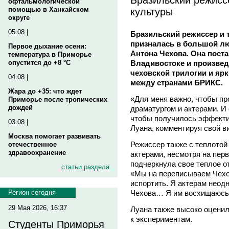
офтальмологической
культуры
помощью в Ханкайском
округе
05.08 |
Бразильский режиссер и 
призналась в большой лю
Первое дыхание осени:
Антона Чехова. Она поста
температура в Приморье
Владивостоке и произвед
опустится до +8 °C
чеховской трилогии и яр
04.08 |
между странами БРИКС.
Жара до +35: что ждет
«Для меня важно, чтобы п
Приморье после тропических
дождей
драматургом и актерами. И
чтобы получилось эффекти
03.08 |
Луана, комментируя свой ви
Москва помогает развивать
Режиссер также с теплотой
отечественное
здравоохранение
актерами, несмотря на пер
подчеркнула свое теплое о
статьи раздела
«Мы на переписываем Чехов
испортить. Я актерам неод
Чехова… Я им восхищаюсь»
Регион сегодня
29 Мая 2026, 16:37
Луана также высоко оценил
к экспериментам.
Студенты Приморья