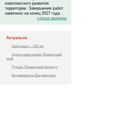
комплексного развития
территории. Завершение работ
намечено на конец 2027 года.
статьи раздела
Актуально
Хабаровску - 160 лет
Адреса инвестиций. Приморский
край
Туризм: Приморский маршрут
Недвижимость Владивостока