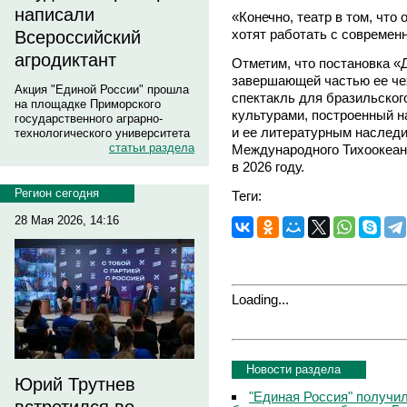
написали
«Конечно, театр в том, что
хотят работать с современ
Всероссийский
агродиктант
Отметим, что постановка «Д
завершающей частью ее чех
Акция "Единой России" прошла
спектакль для бразильског
на площадке Приморского
культурами, построенный н
государственного аграрно-
и ее литературным наследи
технологического университета
статьи раздела
Международного Тихоокеанс
в 2026 году.
Регион сегодня
Теги:
28 Мая 2026, 14:16
Loading...
Новости раздела
Юрий Трутнев
"Единая Россия" получи