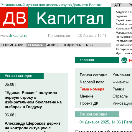
Региональный журнал для деловых кругов Дальнего Востока
АТР
Р
Амурская о
Бурятия
Еврейская 
Забайкаль
Камчатский
Магаданска
www.
dvkapital.ru
Понедельник
|
10 Августа, 12:41
|
Приморски
Республика
О КОМПАНИИ
РЕКЛАМА
АРХИВ
|
ПОДПИСКА
|
RSS
|
Сахалинска
Хабаровски
Чукотский 
главная
Р
Регион сегодня
Компании
Регион сегодня
Часовой пояс
Финансы
06.08 |
Тема номера
Рынки
"Единая Россия" получила
Мнение
Отрасль
первую строку в
избирательном бюллетене на
Проект ДК
Инновации
выборах в Госдуму
Регион сегодня
06.08 |
04 Декабря 2025, 14:06 |
Реги
Александр Щербаков держит
на контроле ситуацию с
Бразильский режиссе