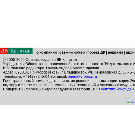
о компании
|
свежий номер
|
проект ДК
|
реклама
|
архи
© 2000-2025 Сетевое издание ДВ Капитал
Учредитель: Общество с ограниченной ответственностью "Издательская ко
И.о. главного редактора: Голубь Андрей Александрович
Адрес: 690014, Приморский край, г. Владивосток, ул. Некрасовская д. 36 «Б»
Телефоны: +7 (423) 245-04-85; Email:
priem@zrpress.ru
Регистрационный номер и дата принятия решения о регистрации: серия Эл
надзору в сфере связи, информационных технологий и массовых коммуник
Содержит информационную продукцию категории 18+.
Политика конфиден