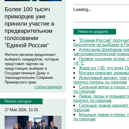
Более 100 тысяч
Loading...
приморцев уже
приняли участие в
предварительном
Новости раздела
голосовании
"Единая Россия" получи
бюллетене на выборах в Г
"Единой России"
Александр Щербаков дер
офтальмологической помощ
Жители региона продолжают
Первое дыхание осени: 
выбирать кандидатов, которые
+8 °C
представят партию на
Жара до +35: что ждет 
предстоящих выборах в
Москва помогает развив
Государственную Думу и
Дождливый аккорд: чем 
Законодательное Собрание
прогноз погоды по городам
Приморского края.
Сильный ветер и грозы: 
статьи раздела
по городам
Ливни, грозы и порывист
прогноз по городам
Регион сегодня
Сильные дожди накроют 
городам
27 Мая 2026, 13:29
Мощные ливни и грозы: 
по городам