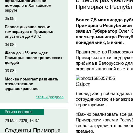
офтальмологической
Приморья с Республ
помощью в Ханкайском
округе
05.08 |
Более 7,5 миллиарда руб
Приморья с Республикой Б
Первое дыхание осени:
заявил Губернатор Олег 
температура в Приморье
премьер-министра Респуб
опустится до +8 °C
понедельник, 5 июня.
04.08 |
Правительство Приморског
Жара до +35: что ждет
Приморского края под руко
Приморье после тропических
дождей
прибыла в Белоруссию для
агропромышленной выставк
03.08 |
Москва помогает развивать
отечественное
здравоохранение
Леонид Заяц поблагодарил 
статьи раздела
сотрудничество и налажива
территориями.
Регион сегодня
«Важно реализовать все ра
Приморским краем и Респуб
29 Мая 2026, 16:37
тесно сотрудничать по люб
Студенты Приморья
премьер.