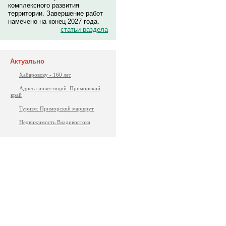
комплексного развития
территории. Завершение работ
намечено на конец 2027 года.
статьи раздела
Актуально
Хабаровску - 160 лет
Адреса инвестиций. Приморский
край
Туризм: Приморский маршрут
Недвижимость Владивостока