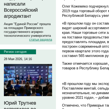
написали
Олег Кожемяко подчеркнул,
Всероссийский
2019 года торговый оборот
Республикой Беларусь увел
агродиктант
«В прошлом году он состав
Акция "Единой России" прошла
видят широкий ассортимент
на площадке Приморского
государственного аграрно-
края. Наши торговые сети 
технологического университета
на поставки продовольстве
статьи раздела
предоставлять площадки, 
построен современный опт
первом квартале этого год
Регион сегодня
составил 565 миллионов ру
28 Мая 2026, 14:16
Также отмечается хорошая 
товаров в Республику Бела
«В прошлом году мы экспо
Поставляем минтай, сельдь
незначительные, но динамик
уровню 2021 года», – доба
Юрий Трутнев
Отмечено, что Приморье та