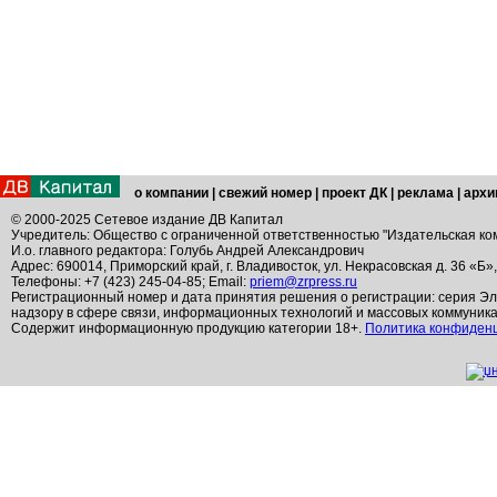
о компании
|
свежий номер
|
проект ДК
|
реклама
|
архи
© 2000-2025 Сетевое издание ДВ Капитал
Учредитель: Общество с ограниченной ответственностью "Издательская ко
И.о. главного редактора: Голубь Андрей Александрович
Адрес: 690014, Приморский край, г. Владивосток, ул. Некрасовская д. 36 «Б»
Телефоны: +7 (423) 245-04-85; Email:
priem@zrpress.ru
Регистрационный номер и дата принятия решения о регистрации: серия Эл
надзору в сфере связи, информационных технологий и массовых коммуник
Содержит информационную продукцию категории 18+.
Политика конфиден