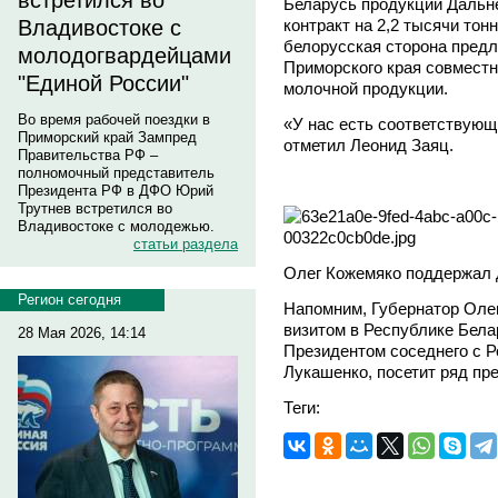
встретился во
Беларусь продукции Дальне
контракт на 2,2 тысячи тон
Владивостоке с
белорусская сторона предл
молодогвардейцами
Приморского края совместн
"Единой России"
молочной продукции.
Во время рабочей поездки в
«У нас есть соответствующ
Приморский край Зампред
отметил Леонид Заяц.
Правительства РФ –
полномочный представитель
Президента РФ в ДФО Юрий
Трутнев встретился во
Владивостоке с молодежью.
статьи раздела
Олег Кожемяко поддержал 
Регион сегодня
Напомним, Губернатор Оле
визитом в Республике Белар
28 Мая 2026, 14:14
Президентом соседнего с Р
Лукашенко, посетит ряд пр
Теги: