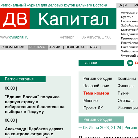
Региональный журнал для деловых кругов Дальнего Востока
АТР
Р
Амурская о
Бурятия
Еврейская 
Забайкаль
Камчатский
Магаданска
www.
dvkapital.ru
Четверг
|
06 Августа, 17:06
|
Приморски
Республика
О КОМПАНИИ
РЕКЛАМА
АРХИВ
|
ПОДПИСКА
|
RSS
|
Сахалинска
Хабаровски
Чукотский 
главная
Р
Регион сегодня
Компании
Регион сегодня
Часовой пояс
Финансы
06.08 |
Тема номера
Рынки
"Единая Россия" получила
Мнение
Отрасль
первую строку в
избирательном бюллетене на
Проект ДК
Инновации
выборах в Госдуму
Регион сегодня
06.08 |
05 Июня 2023, 21:24 |
Регион
Александр Щербаков держит
на контроле ситуацию с
В шесть раз увелич