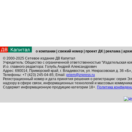
о компании
|
свежий номер
|
проект ДК
|
реклама
|
архи
© 2000-2025 Сетевое издание ДВ Капитал
Учредитель: Общество с ограниченной ответственностью "Издательская ко
И.о. главного редактора: Голубь Андрей Александрович
Адрес: 690014, Приморский край, г. Владивосток, ул. Некрасовская д. 36 «Б»
Телефоны: +7 (423) 245-04-85; Email:
priem@zrpress.ru
Регистрационный номер и дата принятия решения о регистрации: серия Эл
надзору в сфере связи, информационных технологий и массовых коммуник
Содержит информационную продукцию категории 18+.
Политика конфиден