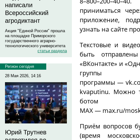
8–800–200–40–4
написали
приниматься чере
Всероссийский
приложение, под
агродиктант
узнать на сайте пр
Акция "Единой России" прошла
на площадке Приморского
государственного аграрно-
Текстовые и виде
технологического университета
статьи раздела
быть отправлены
«ВКонтакте» и «Од
Регион сегодня
группы
28 Мая 2026, 14:16
программы —
vk.c
kvaputinu
. Можно т
ботом в
MAX —
max.ru/mosk
Приём вопросов бу
Юрий Трутнев
(время московск