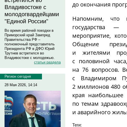
встретился во
до окончания прог
Владивостоке с
молодогвардейцами
Напомним, что 
"Единой России"
государства — 
Во время рабочей поездки в
мероприятие, кото
Приморский край Зампред
Правительства РФ –
Общение прези
полномочный представитель
Президента РФ в ДФО Юрий
и жителями про
Трутнев встретился во
Владивостоке с молодежью.
с половиной час
статьи раздела
на 76 вопросов. 
с Владимиром П
Регион сегодня
2 миллионов 480 о
28 Мая 2026, 14:14
края наибольшее 
по темам здравоох
и аварийного жиль
Теги: