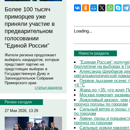
Более 100 тысяч
приморцев уже
приняли участие в
предварительном
Loading...
голосовании
"Единой России"
Новости раздела
Жители региона продолжают
выбирать кандидатов, которые
"Единая Россия" получи
представят партию на
бюллетене на выборах в Г
предстоящих выборах в
Александр Щербаков дер
Государственную Думу и
офтальмологической помощ
Законодательное Собрание
Первое дыхание осени: 
Приморского края.
+8 °C
статьи раздела
Жара до +35: что ждет 
Москва помогает развив
Дождливый аккорд: чем 
Регион сегодня
прогноз погоды по городам
Сильный ветер и грозы: 
27 Мая 2026, 13:29
по городам
Ливни, грозы и порывист
прогноз по городам
Сильные дожди накроют 