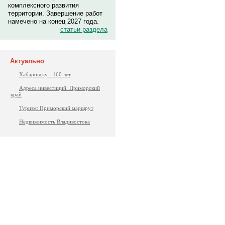
комплексного развития
территории. Завершение работ
намечено на конец 2027 года.
статьи раздела
Актуально
Хабаровску - 160 лет
Адреса инвестиций. Приморский
край
Туризм: Приморский маршрут
Недвижимость Владивостока