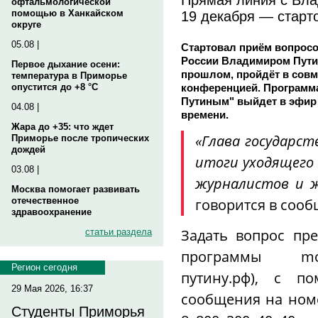
офтальмологической
19 декабря — старт
помощью в Ханкайском
округе
05.08 |
Стартовал приём вопросо
России Владимиром Путины
Первое дыхание осени:
прошлом, пройдёт в сов
температура в Приморье
конференцией. Программа
опустится до +8 °C
Путиным" выйдет в эфир 
04.08 |
времени.
Жара до +35: что ждет
«Глава государст
Приморье после тропических
дождей
итоги уходящего
03.08 |
журналистов и 
Москва помогает развивать
говорится в соо
отечественное
здравоохранение
Задать вопрос пр
статьи раздела
программы
mo
Регион сегодня
путину.рф
), с п
29 Мая 2026, 16:37
сообщения на номе
Студенты Приморья