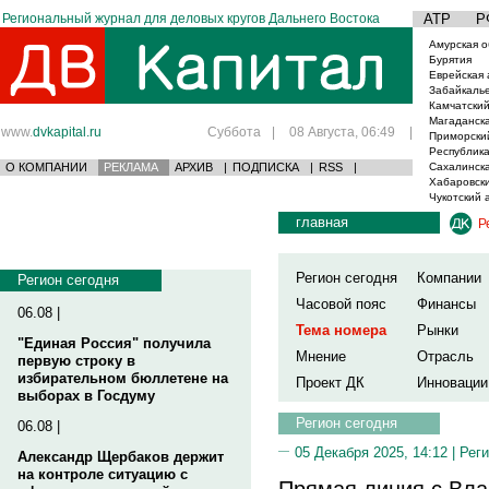
Региональный журнал для деловых кругов Дальнего Востока
АТР
Р
Амурская о
Бурятия
Еврейская 
Забайкаль
Камчатский
Магаданска
www.
dvkapital.ru
Суббота
|
08 Августа, 06:49
|
Приморски
Республика
О КОМПАНИИ
РЕКЛАМА
АРХИВ
|
ПОДПИСКА
|
RSS
|
Сахалинска
Хабаровски
Чукотский 
главная
Р
Регион сегодня
Компании
Регион сегодня
Часовой пояс
Финансы
06.08 |
Тема номера
Рынки
"Единая Россия" получила
Мнение
Отрасль
первую строку в
избирательном бюллетене на
Проект ДК
Инновации
выборах в Госдуму
Регион сегодня
06.08 |
05 Декабря 2025, 14:12 |
Реги
Александр Щербаков держит
на контроле ситуацию с
Прямая линия с Вл