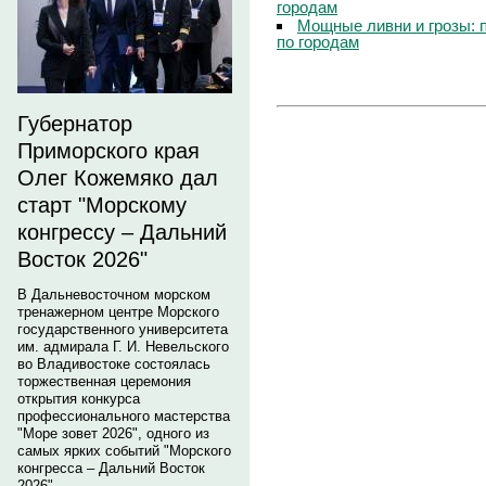
городам
Мощные ливни и грозы: 
по городам
Губернатор
Приморского края
Олег Кожемяко дал
старт "Морскому
конгрессу – Дальний
Восток 2026"
В Дальневосточном морском
тренажерном центре Морского
государственного университета
им. адмирала Г. И. Невельского
во Владивостоке состоялась
торжественная церемония
открытия конкурса
профессионального мастерства
"Море зовет 2026", одного из
самых ярких событий "Морского
конгресса – Дальний Восток
2026".