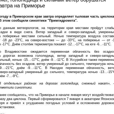
автра на Приморье
огоду в Приморском крае завтра определяет тыловая часть циклона
б этом сообщили синоптики "Примгидромета".
о данным метеорологов, на территории края местами пройдут слаб
садки в виде снега. Ветер западный и северо-западный, умеренны
а побережье местами сильный. Ночью температура воздуха состав
т -18 до -23°C, на северо-востоке — до -33°C, на побережье — от -
о -17°C. Днём столбик термометра покажет -12…-17°C, на юге -6…-11°C.
о Владивостоке ожидается переменная облачность без осадко
а дорогах возможна гололедица, ветер западный и северо-западн
ильный, ночью -15…-17°C, днём -9…-11°C. В Уссурийске также переменн
блачность без осадков, ветер умеренный до сильного, температура ноч
19…-21°C, днём -9…-11°C. В Находке переменная облачность, вет
еверо-западный умеренный до сильного, температура ночью -13…-15°
нём -7…-9°C.
В отдельных районах на дорогах гололедица, снежный накат»,
тметили синоптики.
анее сообщалось, что на Приморье в начале января могут воздействова
разу два циклона. Первый сформировался 7 января в акватории Японско
оря и привёл к ухудшению погодных условий и осложнению дорожн
бстановки.