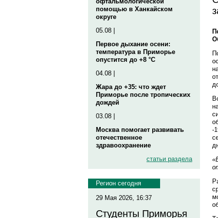
офтальмологической
з
помощью в Ханкайском
округе
05.08 |
П
О
Первое дыхание осени:
температура в Приморье
П
опустится до +8 °C
о
н
04.08 |
о
д
Жара до +35: что ждет
Приморье после тропических
В
дождей
н
с
03.08 |
о
-
Москва помогает развивать
с
отечественное
д
здравоохранение
статьи раздела
«
о
Р
Регион сегодня
с
м
29 Мая 2026, 16:37
о
Студенты Приморья