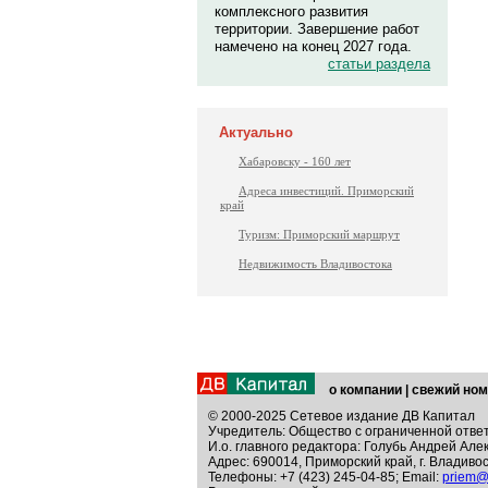
комплексного развития
территории. Завершение работ
намечено на конец 2027 года.
статьи раздела
Актуально
Хабаровску - 160 лет
Адреса инвестиций. Приморский
край
Туризм: Приморский маршрут
Недвижимость Владивостока
о компании
|
свежий ном
© 2000-2025 Сетевое издание ДВ Капитал
Учредитель: Общество с ограниченной отве
И.о. главного редактора: Голубь Андрей Але
Адрес: 690014, Приморский край, г. Владивос
Телефоны: +7 (423) 245-04-85; Email:
priem@