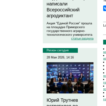
Те
написали
Всероссийский
агродиктант
Акция "Единой России" прошла
Lo
на площадке Приморского
государственного аграрно-
технологического университета
статьи раздела
Регион сегодня
н
28 Мая 2026, 14:16
о
п
г
п
г
Юрий Трутнев