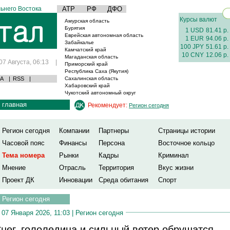
ьнего Востока
АТР
РФ
ДФО
Курсы валют
Амурская область
Бурятия
1 USD
81.41 р.
Еврейская автономная область
1 EUR
94.06 р.
Забайкалье
100 JPY
51.61 р.
Камчатский край
10 CNY
12.06 р.
Магаданская область
07 Августа, 06:13
|
Приморский край
Республика Саха (Якутия)
А
|
RSS
|
Сахалинская область
Хабаровский край
Чукотский автономный округ
главная
Рекомендует:
Регион сегодня
Регион сегодня
Компании
Партнеры
Страницы истории
Часовой пояс
Финансы
Персона
Восточное кольцо
Тема номера
Рынки
Кадры
Криминал
Мнение
Отрасль
Территория
Вкус жизни
Проект ДК
Инновации
Среда обитания
Спорт
Регион сегодня
07 Января 2026, 11:03 |
Регион сегодня
нег, гололедица и сильный ветер обрушатся