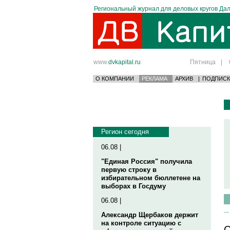
Региональный журнал для деловых кругов Дал
www.
dvkapital.ru
Пятница
|
О КОМПАНИИ
РЕКЛАМА
АРХИВ
|
ПОДПИСК
Регион сегодня
06.08 |
"Единая Россия" получила
первую строку в
избирательном бюллетене на
выборах в Госдуму
06.08 |
Александр Щербаков держит
на контроле ситуацию с
С