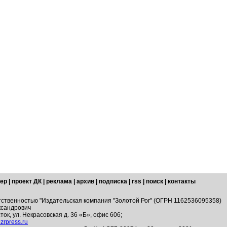
ер
|
проект ДК
|
реклама
|
архив
|
подписка
|
rss
|
поиск
|
контакты
тственностью "Издательская компания "Золотой Рог" (ОГРН 1162536095358)
ксандрович
ток, ул. Некрасовская д. 36 «Б», офис 606;
zrpress.ru