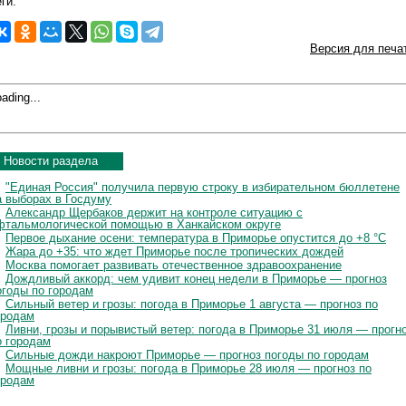
ги:
Версия для печа
ading...
Новости раздела
"Единая Россия" получила первую строку в избирательном бюллетене
а выборах в Госдуму
Александр Щербаков держит на контроле ситуацию с
фтальмологической помощью в Ханкайском округе
Первое дыхание осени: температура в Приморье опустится до +8 °C
Жара до +35: что ждет Приморье после тропических дождей
Москва помогает развивать отечественное здравоохранение
Дождливый аккорд: чем удивит конец недели в Приморье — прогноз
огоды по городам
Сильный ветер и грозы: погода в Приморье 1 августа — прогноз по
ородам
Ливни, грозы и порывистый ветер: погода в Приморье 31 июля — прогн
о городам
Сильные дожди накроют Приморье — прогноз погоды по городам
Мощные ливни и грозы: погода в Приморье 28 июля — прогноз по
ородам