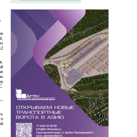
.
ые
й,
ит
12
в,
ый
ая
ью
ер
C,
 —
ть
го
ой