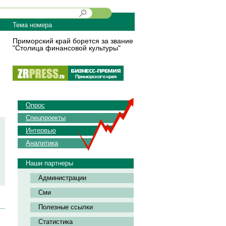
Тема номера
Приморский край борется за звание
"Столица финансовой культуры"
Опрос
Спецпроекты
Интервью
Аналитика
Наши партнеры
Администрации
Сми
Полезные ссылки
Статистика