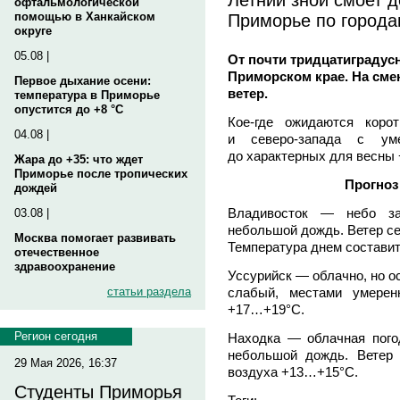
офтальмологической
Приморье по город
помощью в Ханкайском
округе
05.08 |
От почти тридцатиградусн
Приморском крае. На сме
Первое дыхание осени:
ветер.
температура в Приморье
опустится до +8 °C
Кое-где ожидаются коро
04.08 |
и северо-запада с уме
до характерных для весны
Жара до +35: что ждет
Приморье после тропических
Прогноз
дождей
Владивосток — небо за
03.08 |
небольшой дождь. Ветер се
Москва помогает развивать
Температура днем состави
отечественное
здравоохранение
Уссурийск — облачно, но о
слабый, местами умерен
статьи раздела
+17…+19°С.
Регион сегодня
Находка — облачная пого
небольшой дождь. Ветер
29 Мая 2026, 16:37
воздуха +13…+15°С.
Студенты Приморья