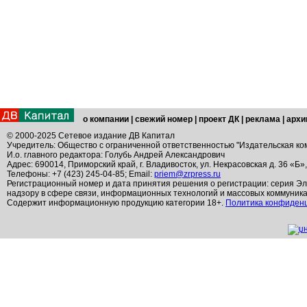
о компании
|
свежий номер
|
проект ДК
|
реклама
|
архи
© 2000-2025 Сетевое издание ДВ Капитал
Учредитель: Общество с ограниченной ответственностью "Издательская ко
И.о. главного редактора: Голубь Андрей Александрович
Адрес: 690014, Приморский край, г. Владивосток, ул. Некрасовская д. 36 «Б»
Телефоны: +7 (423) 245-04-85; Email:
priem@zrpress.ru
Регистрационный номер и дата принятия решения о регистрации: серия Эл
надзору в сфере связи, информационных технологий и массовых коммуник
Содержит информационную продукцию категории 18+.
Политика конфиден