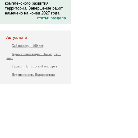
комплексного развития
территории. Завершение работ
намечено на конец 2027 года.
статьи раздела
Актуально
Хабаровску - 160 лет
Адреса инвестиций. Приморский
край
Туризм: Приморский маршрут
Недвижимость Владивостока