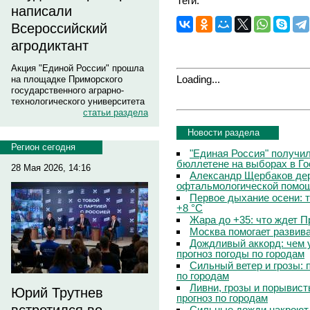
Теги:
написали
Всероссийский
агродиктант
Акция "Единой России" прошла
Loading...
на площадке Приморского
государственного аграрно-
технологического университета
статьи раздела
Новости раздела
Регион сегодня
"Единая Россия" получи
бюллетене на выборах в Г
28 Мая 2026, 14:16
Александр Щербаков дер
офтальмологической помощ
Первое дыхание осени: 
+8 °C
Жара до +35: что ждет 
Москва помогает развив
Дождливый аккорд: чем 
прогноз погоды по городам
Сильный ветер и грозы: 
по городам
Ливни, грозы и порывист
Юрий Трутнев
прогноз по городам
Сильные дожди накроют 