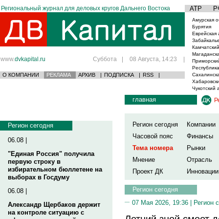
Региональный журнал для деловых кругов Дальнего Востока
АТР
Р
Амурская о
Бурятия
Еврейская 
Забайкаль
Камчатский
Магаданска
www.
dvkapital.ru
Суббота
|
08 Августа, 14:23
|
Приморски
Республика
О КОМПАНИИ
РЕКЛАМА
АРХИВ
|
ПОДПИСКА
|
RSS
|
Сахалинска
Хабаровски
Чукотский 
главная
Р
Регион сегодня
Компании
Регион сегодня
Часовой пояс
Финансы
06.08 |
Тема номера
Рынки
"Единая Россия" получила
Мнение
Отрасль
первую строку в
избирательном бюллетене на
Проект ДК
Инновации
выборах в Госдуму
Регион сегодня
06.08 |
07 Мая 2026, 19:36 |
Регион 
Александр Щербаков держит
на контроле ситуацию с
Летний зной смоет д