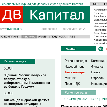
Региональный журнал для деловых кругов Дальнего Востока
АТР
Р
Амурская о
Бурятия
Еврейская 
Забайкаль
Камчатский
Магаданска
www.
dvkapital.ru
Воскресенье
|
09 Августа, 04:22
|
Приморски
Республика
О КОМПАНИИ
РЕКЛАМА
АРХИВ
|
ПОДПИСКА
|
RSS
|
Сахалинска
Хабаровски
Чукотский 
главная
Р
Регион сегодня
Компании
Регион сегодня
Часовой пояс
Финансы
06.08 |
Тема номера
Рынки
"Единая Россия" получила
Мнение
Отрасль
первую строку в
избирательном бюллетене на
Проект ДК
Инновации
выборах в Госдуму
Регион сегодня
06.08 |
07 Октября 2025, 13:37 |
Реги
Александр Щербаков держит
на контроле ситуацию с
Представители из 8