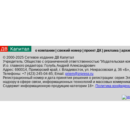
о компании
|
свежий номер
|
проект ДК
|
реклама
|
архи
© 2000-2025 Сетевое издание ДВ Капитал
Учредитель: Общество с ограниченной ответственностью "Издательская ко
И.о. главного редактора: Голубь Андрей Александрович
Адрес: 690014, Приморский край, г. Владивосток, ул. Некрасовская д. 36 «Б»
Телефоны: +7 (423) 245-04-85; Email:
priem@zrpress.ru
Регистрационный номер и дата принятия решения о регистрации: серия Эл
надзору в сфере связи, информационных технологий и массовых коммуник
Содержит информационную продукцию категории 18+.
Политика конфиден