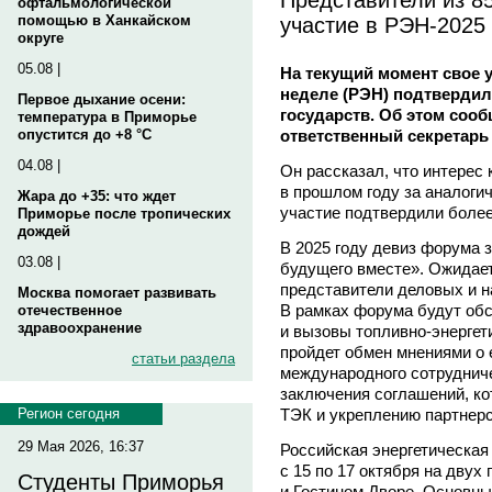
офтальмологической
участие в РЭН-2025
помощью в Ханкайском
округе
05.08 |
На текущий момент свое у
неделе (РЭН) подтвердил
Первое дыхание осени:
государств. Об этом соо
температура в Приморье
ответственный секретарь
опустится до +8 °C
04.08 |
Он рассказал, что интерес 
в прошлом году за аналоги
Жара до +35: что ждет
участие подтвердили более
Приморье после тропических
дождей
В 2025 году девиз форума з
03.08 |
будущего вместе». Ожидает
представители деловых и н
Москва помогает развивать
В рамках форума будут об
отечественное
здравоохранение
и вызовы топливно-энергети
пройдет обмен мнениями о 
статьи раздела
международного сотруднич
заключения соглашений, ко
ТЭК и укреплению партнерс
Регион сегодня
29 Мая 2026, 16:37
Российская энергетическая
с 15 по 17 октября на дву
Студенты Приморья
и Гостином Дворе. Основн