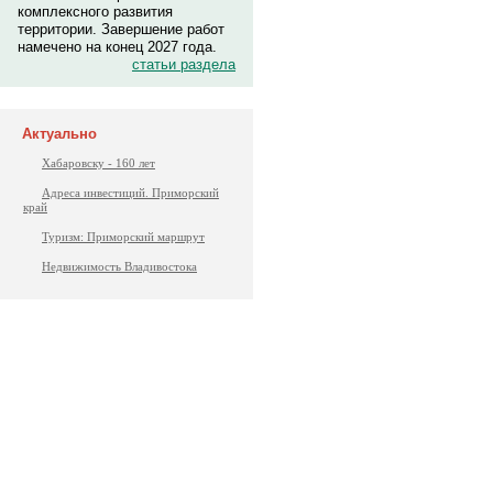
комплексного развития
территории. Завершение работ
намечено на конец 2027 года.
статьи раздела
Актуально
Хабаровску - 160 лет
Адреса инвестиций. Приморский
край
Туризм: Приморский маршрут
Недвижимость Владивостока