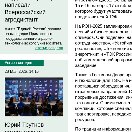
написали
15 и 16 октября. 17 октяб
которого будут участвоват
Всероссийский
представителей ТЭК.
агродиктант
На РЭН-2025 запланирован
Акция "Единой России" прошла
сессий и бизнес-диалогов, 
на площадке Приморского
спикеров. Они поделены на
государственного аграрно-
сотрудничество», «Устойчи
технологического университета
статьи раздела
реальности», «Технологии 
энергетики» и «ТЭК России:
событием деловой програм
Регион сегодня
заседание.
28 Мая 2026, 14:16
Также в Гостином Дворе пр
и технологий для ТЭК. На 
поставщики оборудования, 
отраслевых направлений Т
прорывные достижения, ин
технологии. С ними сможет
компаний, которые специал
транспортировке, передаче
ресурсов.
Юрий Трутнев
По традиции информацион