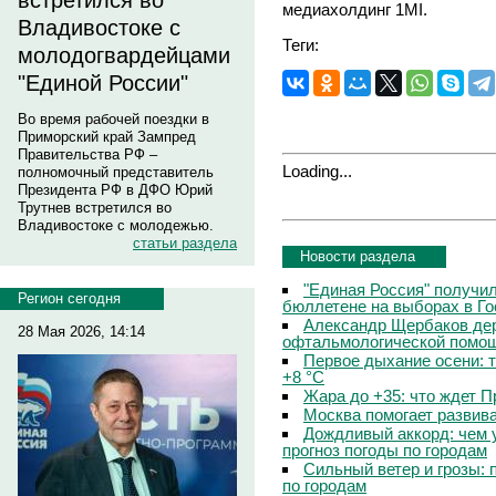
встретился во
медиахолдинг 1MI.
Владивостоке с
Теги:
молодогвардейцами
"Единой России"
Во время рабочей поездки в
Приморский край Зампред
Правительства РФ –
Loading...
полномочный представитель
Президента РФ в ДФО Юрий
Трутнев встретился во
Владивостоке с молодежью.
статьи раздела
Новости раздела
"Единая Россия" получи
Регион сегодня
бюллетене на выборах в Г
Александр Щербаков дер
28 Мая 2026, 14:14
офтальмологической помощ
Первое дыхание осени: 
+8 °C
Жара до +35: что ждет 
Москва помогает развив
Дождливый аккорд: чем 
прогноз погоды по городам
Сильный ветер и грозы: 
по городам