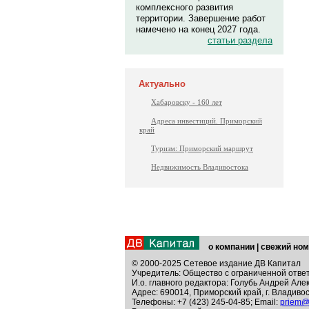
комплексного развития
территории. Завершение работ
намечено на конец 2027 года.
статьи раздела
Актуально
Хабаровску - 160 лет
Адреса инвестиций. Приморский
край
Туризм: Приморский маршрут
Недвижимость Владивостока
о компании
|
свежий ном
© 2000-2025 Сетевое издание ДВ Капитал
Учредитель: Общество с ограниченной отве
И.о. главного редактора: Голубь Андрей Але
Адрес: 690014, Приморский край, г. Владивос
Телефоны: +7 (423) 245-04-85; Email:
priem@