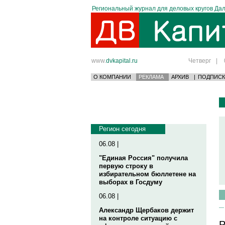
Региональный журнал для деловых кругов Дал
www.
dvkapital.ru
Четверг
|
О КОМПАНИИ
РЕКЛАМА
АРХИВ
|
ПОДПИСК
Регион сегодня
06.08 |
"Единая Россия" получила
первую строку в
избирательном бюллетене на
выборах в Госдуму
06.08 |
Александр Щербаков держит
на контроле ситуацию с
Р