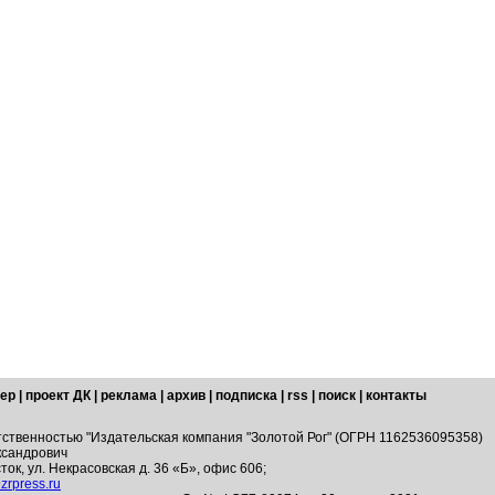
ер
|
проект ДК
|
реклама
|
архив
|
подписка
|
rss
|
поиск
|
контакты
тственностью "Издательская компания "Золотой Рог" (ОГРН 1162536095358)
ксандрович
ток, ул. Некрасовская д. 36 «Б», офис 606;
zrpress.ru