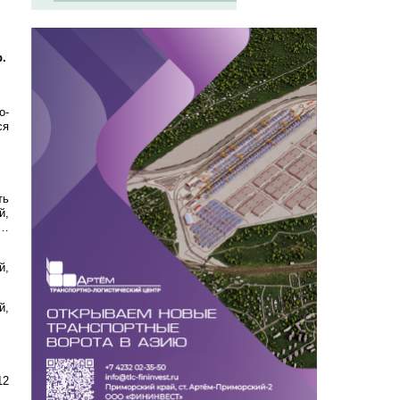
.
о-
ся
ть
й,
1…
й,
й,
12