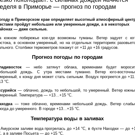
еделя в Приморье — прогноз по городам
огоду в Приморском крае определяет высотный атмосферный центр
естами пройдут небольшие или умеренные дожди, а в некоторых
айонах — даже сильные.
а южном побережье кое-где возможны туманы. Ветер задует с юг
остока, в основном умеренный, но на отдельных территориях разовьет
ильного. Столбики термометров покажут от +11 до +16 градусов.
Прогноз погоды по городам
ладивосток
— небо затянут облака, временами будет мороси
ебольшой дождь. С утра местами туманно. Ветер юго-восточны
меренный, к концу дня может стать сильным. Воздух прогреется до +1
13 °C.
ссурийск
— облачно, дождь то небольшой, то умеренный. Ветер южны
меренный. Температура — +13…+15 °C.
аходка
— тоже облачно, временами небольшой дождь. Ветер слабы
ногда до умеренного. В городе +13…+15 °C.
Температура воды в заливах
 Амурском заливе вода прогрелась до +14 °C, в бухте Находки — до +
C, а в заливе Посьета — до +15 °C.