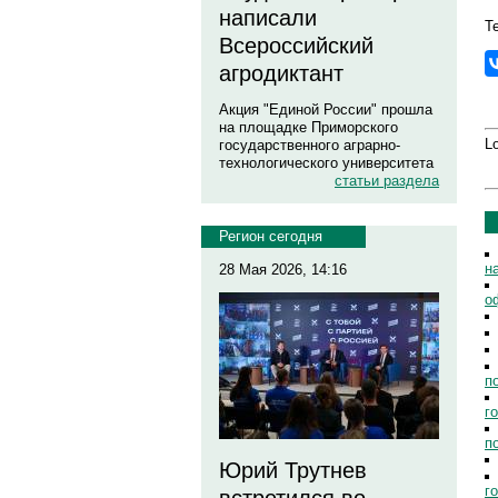
написали
Те
Всероссийский
агродиктант
Акция "Единой России" прошла
на площадке Приморского
Lo
государственного аграрно-
технологического университета
статьи раздела
Регион сегодня
н
28 Мая 2026, 14:16
о
п
г
п
Юрий Трутнев
г