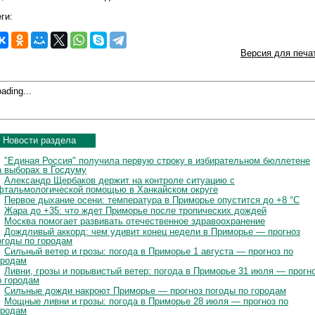
ги:
Версия для печа
ading...
Новости раздела
"Единая Россия" получила первую строку в избирательном бюллетене
а выборах в Госдуму
Александр Щербаков держит на контроле ситуацию с
фтальмологической помощью в Ханкайском округе
Первое дыхание осени: температура в Приморье опустится до +8 °C
Жара до +35: что ждет Приморье после тропических дождей
Москва помогает развивать отечественное здравоохранение
Дождливый аккорд: чем удивит конец недели в Приморье — прогноз
огоды по городам
Сильный ветер и грозы: погода в Приморье 1 августа — прогноз по
ородам
Ливни, грозы и порывистый ветер: погода в Приморье 31 июля — прогн
о городам
Сильные дожди накроют Приморье — прогноз погоды по городам
Мощные ливни и грозы: погода в Приморье 28 июля — прогноз по
ородам