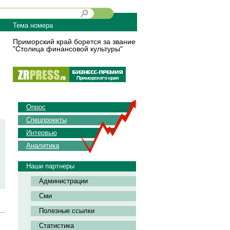
Тема номера
Приморский край борется за звание
"Столица финансовой культуры"
Опрос
Спецпроекты
Интервью
Аналитика
Наши партнеры
Администрации
Сми
Полезные ссылки
Статистика