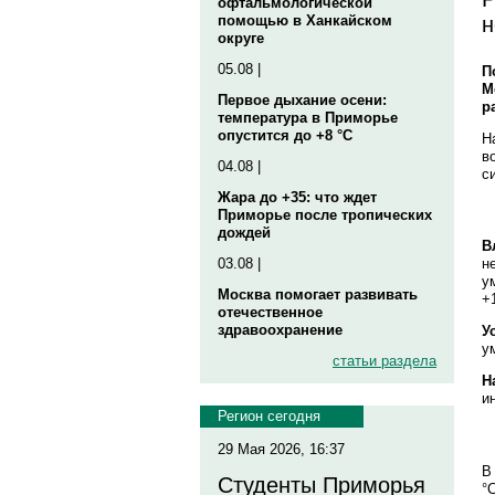
офтальмологической
н
помощью в Ханкайском
округе
05.08 |
П
М
Первое дыхание осени:
р
температура в Приморье
опустится до +8 °C
Н
в
04.08 |
с
Жара до +35: что ждет
Приморье после тропических
дождей
В
03.08 |
н
у
Москва помогает развивать
+
отечественное
здравоохранение
У
у
статьи раздела
Н
и
Регион сегодня
29 Мая 2026, 16:37
В
Студенты Приморья
°