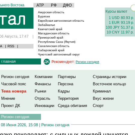
ьнего Востока
АТР
РФ
ДФО
Курсы валют
Амурская область
Бурятия
1 USD
80.93 р.
Еврейская автономная область
1 EUR
93.19 р.
Забайкалье
100 JPY
51.37 р.
Камчатский край
10 CNY
11.97 р.
Магаданская область
06 Августа, 17:47
|
Приморский край
Республика Саха (Якутия)
А
|
RSS
|
Сахалинская область
Хабаровский край
Чукотский автономный округ
главная
Рекомендует:
Регион сегодня
Регион сегодня
Компании
Партнеры
Страницы истории
Часовой пояс
Финансы
Персона
Восточное кольцо
Тема номера
Рынки
Кадры
Криминал
Мнение
Отрасль
Территория
Вкус жизни
Проект ДК
Инновации
Среда обитания
Спорт
Регион сегодня
08 Июня 2026, 15:08 |
Регион сегодня
езко похолодает: с сильных дождей начнется