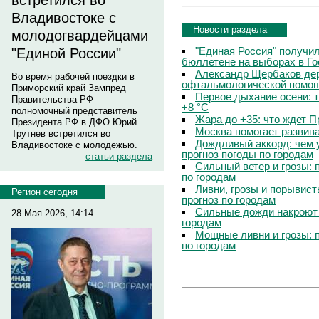
встретился во
Владивостоке с
Новости раздела
молодогвардейцами
"Единая Россия" получи
"Единой России"
бюллетене на выборах в Г
Александр Щербаков дер
Во время рабочей поездки в
офтальмологической помощ
Приморский край Зампред
Первое дыхание осени: 
Правительства РФ –
+8 °C
полномочный представитель
Жара до +35: что ждет 
Президента РФ в ДФО Юрий
Москва помогает развив
Трутнев встретился во
Дождливый аккорд: чем 
Владивостоке с молодежью.
прогноз погоды по городам
статьи раздела
Сильный ветер и грозы: 
по городам
Ливни, грозы и порывист
Регион сегодня
прогноз по городам
Сильные дожди накроют 
28 Мая 2026, 14:14
городам
Мощные ливни и грозы: 
по городам