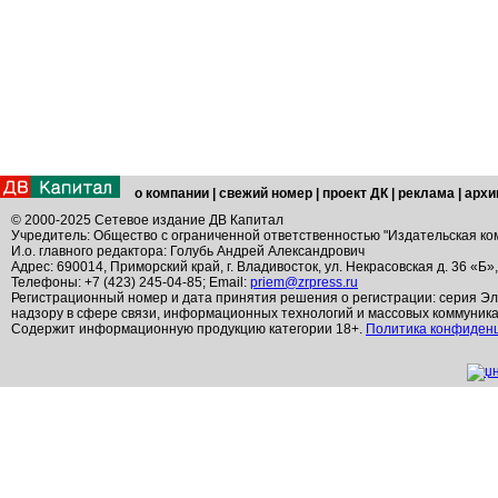
о компании
|
свежий номер
|
проект ДК
|
реклама
|
архи
© 2000-2025 Сетевое издание ДВ Капитал
Учредитель: Общество с ограниченной ответственностью "Издательская ко
И.о. главного редактора: Голубь Андрей Александрович
Адрес: 690014, Приморский край, г. Владивосток, ул. Некрасовская д. 36 «Б»
Телефоны: +7 (423) 245-04-85; Email:
priem@zrpress.ru
Регистрационный номер и дата принятия решения о регистрации: серия Эл
надзору в сфере связи, информационных технологий и массовых коммуник
Содержит информационную продукцию категории 18+.
Политика конфиден