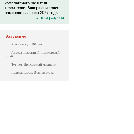
комплексного развития
территории. Завершение работ
намечено на конец 2027 года.
статьи раздела
Актуально
Хабаровску - 160 лет
Адреса инвестиций. Приморский
край
Туризм: Приморский маршрут
Недвижимость Владивостока