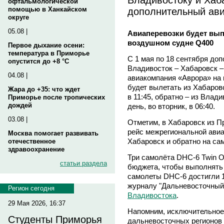
офтальмологической
дополнительный ав
помощью в Ханкайском
округе
05.08 |
Авиаперевозки будет вып
воздушном судне Q400
Первое дыхание осени:
температура в Приморье
С 1 мая по 18 сентября до
опустится до +8 °C
Владивосток – Хабаровск –
04.08 |
авиакомпания «Аврора» на
будет вылетать из Хабаров
Жара до +35: что ждет
в 11:45, обратно – из Вла
Приморье после тропических
дождей
день, во вторник, в 06:40.
03.08 |
Отметим, в Хабаровск из П
рейс межрегиональной ави
Москва помогает развивать
Хабаровск и обратно на са
отечественное
здравоохранение
Три самолёта DHC-6 Twin Ot
статьи раздела
бюджета, чтобы выполнять 
самолеты DHC-6 достигли 1
журналу "Дальневосточный
Регион сегодня
Владивостока
.
29 Мая 2026, 16:37
Напомним, исключительное
Студенты Приморья
дальневосточных регионов