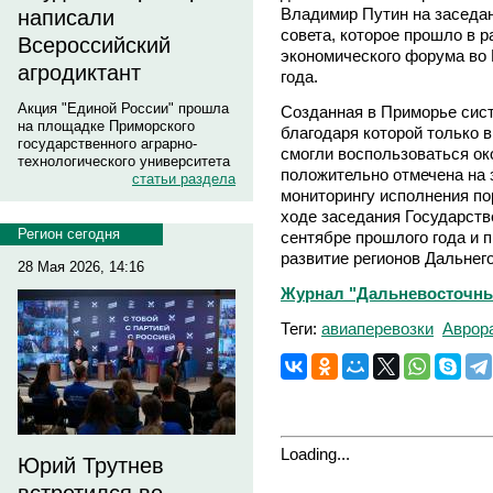
Владимир Путин на заседа
написали
совета, которое прошло в р
Всероссийский
экономического форума во 
агродиктант
года.
Акция "Единой России" прошла
Созданная в Приморье сис
на площадке Приморского
благодаря которой только 
государственного аграрно-
смогли воспользоваться ок
технологического университета
положительно отмечена на 
статьи раздела
мониторингу исполнения по
ходе заседания Государств
Регион сегодня
сентябре прошлого года и 
развитие регионов Дальнего
28 Мая 2026, 14:16
Журнал "Дальневосточны
Теги:
авиаперевозки
Аврор
Loading...
Юрий Трутнев