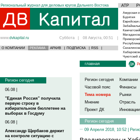
Региональный журнал для деловых кругов Дальнего Востока
АТР
Р
Амурская о
Бурятия
Еврейская 
Забайкаль
Камчатский
Магаданска
www.
dvkapital.ru
Суббота
|
08 Августа, 00:51
|
Приморски
Республика
О КОМПАНИИ
РЕКЛАМА
АРХИВ
|
ПОДПИСКА
|
RSS
|
Сахалинска
Хабаровски
Чукотский 
главная
Р
Регион сегодня
Компании
Регион сегодня
Часовой пояс
Финансы
06.08 |
Тема номера
Рынки
"Единая Россия" получила
Мнение
Отрасль
первую строку в
избирательном бюллетене на
Проект ДК
Инновации
выборах в Госдуму
Регион сегодня
06.08 |
09 Апреля 2018, 10:52 |
Реги
Александр Щербаков держит
на контроле ситуацию с
Владивостоку и Хаб