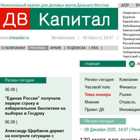
Региональный журнал для деловых кругов Дальнего Востока
АТР
Р
Амурская о
Бурятия
Еврейская 
Забайкаль
Камчатский
Магаданска
www.
dvkapital.ru
Воскресенье
|
09 Августа, 19:37
|
Приморски
Республика
О КОМПАНИИ
РЕКЛАМА
АРХИВ
|
ПОДПИСКА
|
RSS
|
Сахалинска
Хабаровски
Чукотский 
главная
Р
Регион сегодня
Компании
Регион сегодня
Часовой пояс
Финансы
06.08 |
Тема номера
Рынки
"Единая Россия" получила
Мнение
Отрасль
первую строку в
избирательном бюллетене на
Проект ДК
Инновации
выборах в Госдуму
Регион сегодня
06.08 |
09 Декабря 2025, 14:07 |
Реги
Александр Щербаков держит
на контроле ситуацию с
130 мест для счаст