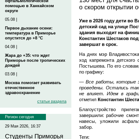
офтальмологической
о скором открытии 
помощью в Ханкайском
округе
05.08 |
Уже в 2026 году дети во
детский сад на улице По
Первое дыхание осени:
здания выходит на фини
температура в Приморье
Константин Шестаков под
опустится до +8 °C
завершат в срок.
04.08 |
На днях мэр Владивостока
Жара до +35: что ждет
ход капремонта детского 
Приморье после тропических
дождей
Постышева. По его словам,
по графику:
03.08 |
—
Все работы, которые з
Москва помогает развивать
проведены. Остались так
отечественное
здравоохранение
не влияет. Идем в графи
отметил
Константин Шест
статьи раздела
Благоустройство прилег
завершили: рабочие смон
Регион сегодня
навесы, уложили асфаль
29 Мая 2026, 16:37
забор.
Студенты Приморья
Теги: