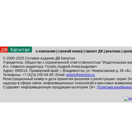
о компании
|
свежий номер
|
проект ДК
|
реклама
|
архи
© 2000-2025 Сетевое издание ДВ Капитал
Учредитель: Общество с ограниченной ответственностью "Издательская ко
И.о. главного редактора: Голубь Андрей Александрович
Адрес: 690014, Приморский край, г. Владивосток, ул. Некрасовская д. 36 «Б»
Телефоны: +7 (423) 245-04-85; Email:
priem@zrpress.ru
Регистрационный номер и дата принятия решения о регистрации: серия Эл
надзору в сфере связи, информационных технологий и массовых коммуник
Содержит информационную продукцию категории 18+.
Политика конфиден