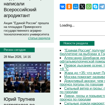
написали
Всероссийский
агродиктант
Акция "Единой России" прошла
Loading...
на площадке Приморского
государственного аграрно-
технологического университета
статьи раздела
Новости раздела
Регион сегодня
"Единая Россия" получи
бюллетене на выборах в Г
28 Мая 2026, 14:16
Александр Щербаков дер
офтальмологической помощ
Первое дыхание осени: 
+8 °C
Жара до +35: что ждет 
Москва помогает развив
Дождливый аккорд: чем 
прогноз погоды по городам
Сильный ветер и грозы: 
по городам
Ливни, грозы и порывист
Юрий Трутнев
прогноз по городам
Сильные дожди накроют 