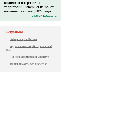
комплексного развития
территории. Завершение работ
намечено на конец 2027 года.
статьи раздела
Актуально
Хабаровску - 160 лет
Адреса инвестиций. Приморский
край
Туризм: Приморский маршрут
Недвижимость Владивостока