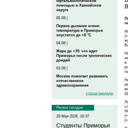
офтальмологической
В
помощью в Ханкайском
округе
05.08 |
П
ч
Первое дыхание осени:
температура в Приморье
Н
опустится до +8 °C
(
ж
04.08 |
В
Жара до +35: что ждет
Н
Приморье после тропических
к
дождей
в
р
03.08 |
п
Москва помогает развивать
Н
отечественное
о
здравоохранение
м
статьи раздела
Ш
Л
с
Регион сегодня
Н
(
29 Мая 2026, 16:37
(
Студенты Приморья