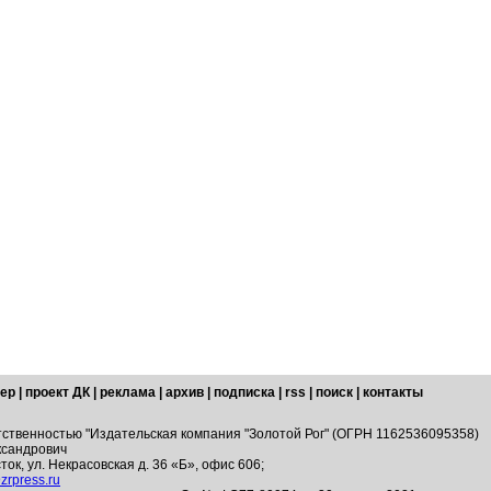
ер
|
проект ДК
|
реклама
|
архив
|
подписка
|
rss
|
поиск
|
контакты
тственностью "Издательская компания "Золотой Рог" (ОГРН 1162536095358)
ксандрович
ток, ул. Некрасовская д. 36 «Б», офис 606;
zrpress.ru