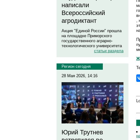
П
написали
м
г
Всероссийский
в
агродиктант
,
э
н
Акция "Единой России" прошла
на площадке Приморского
П
государственного аграрно-
п
технологического университета
м
статьи раздела
Ж
Регион сегодня
Т
28 Мая 2026, 14:16
Lo
Юрий Трутнев
н