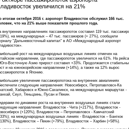
ладивосток увеличился на 21%
о итогам октября 2016 г. аэропорт Владивосток обслужил 166 тыс.
еловек, что на 21% выше показателя прошлого года.
а внутренних направлениях пассажиропоток составил 119 тыс. пассажир
+19%), на международных – 47 тыс. пассажиров (+ 27%), сообщили
урналу "Дальневосточный капитал" в АО «Международный аэропорт
ладивосток».
аибольший рост на международных воздушных линиях отмечен на
итайском направлении, где пассажиропоток увеличился на 61%. На рейс
 Юго-Восточную Азию прирост составил +33%. Продолжается стабильны
ост и на южнокорейском направлении (+14%), а также на 12% вырос
ассажиропоток в Японию.
аибольшее увеличение пассажиропотока на внутренних авиалиниях
беспечили следующие направления: Новосибирск, Петропавловск-Ка
чатский, Хабаровск и Южно-Сахалинск, на международных маршрутах -
анхай, Сеул, Тяньцзинь, Пусан и Пекин.
идерами по динамике роста на внутренних воздушных линиях стали
ледующие направления: Владивосток - Чита (+217%), Владивосток -
овосибирск (+120%), Владивосток – Петропавловск - Камчатский
+33%); на международных воздушных линиях - Владивосток – Бангкок
+130%), Владивосток – Пекин (+79%), Владивосток – Харбин (+58%).