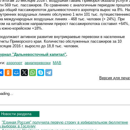
о итогам 10 месяцев 2016 г. воздушная гавань Приморья оказала услуги 
лн 569 тыс. пассажиров. По сравнению с аналогичным периодом прошло
ода общий пассажиропоток дальневосточного аэропорта вырос на 8%. На
нутренних воздушных линиях обслужено 1 млн 101 тыс. путешественник
 на международных воздушных линиях - 468 тыс. человек (+ 24%). При
том на китайском направлении прирост пассажиропотока составил +64%,
а южно-корейском +18%.
родолжают активное развитие внутрикраевые перевозки в населенные
ункты Приморского края. Количество обслуженных пассажиров за 10
есяцев 2016 г. выросло до 18,8 тыс. человек.
урнал "Дальневосточный капитал"
.
еги:
аэропорт
авиаперевозки
МАВ
Версия для печа
ading...
Новости раздела
"Единая Россия" получила первую строку в избирательном бюллетене
а выборах в Госдуму