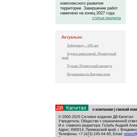
комплексного развития
территории. Завершение работ
намечено на конец 2027 года.
статьи раздела
Актуально
Хабаровску - 160 лет
Адреса инвестиций. Приморский
край
Туризм: Приморский маршрут
Недвижимость Владивостока
о компании
|
свежий ном
© 2000-2025 Сетевое издание ДВ Капитал
Учредитель: Общество с ограниченной отве
И.о. главного редактора: Голубь Андрей Але
Адрес: 690014, Приморский край, г. Владивос
Телефоны: +7 (423) 245-04-85; Email:
priem@