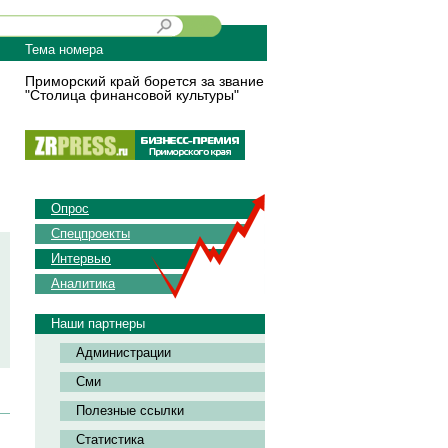
Тема номера
Приморский край борется за звание
"Столица финансовой культуры"
Опрос
Спецпроекты
Интервью
Аналитика
Наши партнеры
Администрации
Сми
Полезные ссылки
Статистика