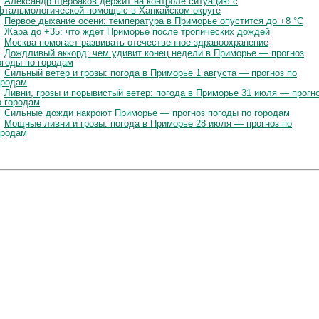
Александр Щербаков держит на контроле ситуацию с
фтальмологической помощью в Ханкайском округе
Первое дыхание осени: температура в Приморье опустится до +8 °C
Жара до +35: что ждет Приморье после тропических дождей
Москва помогает развивать отечественное здравоохранение
Дождливый аккорд: чем удивит конец недели в Приморье — прогноз
огоды по городам
Сильный ветер и грозы: погода в Приморье 1 августа — прогноз по
ородам
Ливни, грозы и порывистый ветер: погода в Приморье 31 июля — прогн
о городам
Сильные дожди накроют Приморье — прогноз погоды по городам
Мощные ливни и грозы: погода в Приморье 28 июля — прогноз по
ородам