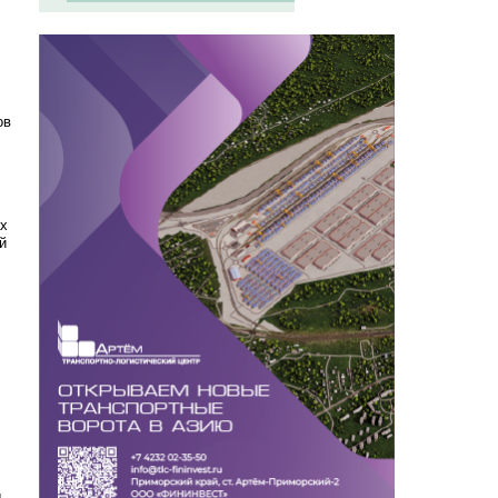
ов
ах
й