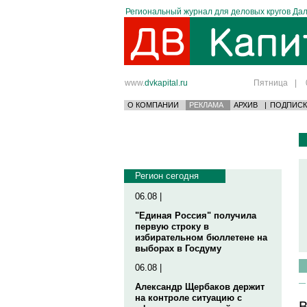
Региональный журнал для деловых кругов Дал
www.
dvkapital.ru
Пятница
|
О КОМПАНИИ
РЕКЛАМА
АРХИВ
|
ПОДПИСК
Регион сегодня
06.08 |
"Единая Россия" получила
первую строку в
избирательном бюллетене на
выборах в Госдуму
06.08 |
Александр Щербаков держит
на контроле ситуацию с
В