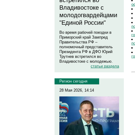
встретился во
о
Владивостоке с
молодогвардейцами
"Единой России"
п
Во время рабочей поездки в
г
Приморский край Зампред
Правительства РФ –
п
полномочный представитель
Президента РФ в ДФО Юрий
г
Трутнев встретился во
Владивостоке с молодежью.
статьи раздела
Регион сегодня
28 Мая 2026, 14:14