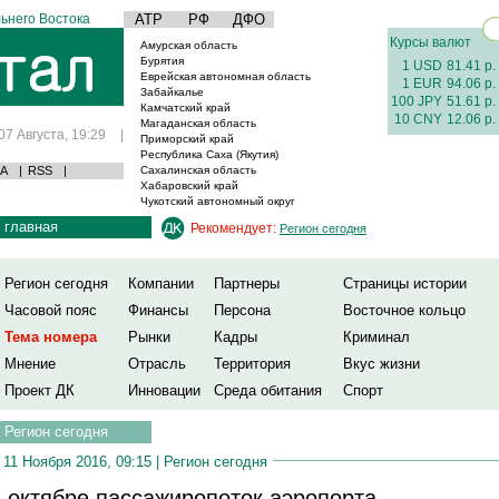
ьнего Востока
АТР
РФ
ДФО
Курсы валют
Амурская область
Бурятия
1 USD
81.41 р.
Еврейская автономная область
1 EUR
94.06 р.
Забайкалье
100 JPY
51.61 р.
Камчатский край
10 CNY
12.06 р.
Магаданская область
07 Августа, 19:29
|
Приморский край
Республика Саха (Якутия)
А
|
RSS
|
Сахалинская область
Хабаровский край
Чукотский автономный округ
главная
Рекомендует:
Регион сегодня
Регион сегодня
Компании
Партнеры
Страницы истории
Часовой пояс
Финансы
Персона
Восточное кольцо
Тема номера
Рынки
Кадры
Криминал
Мнение
Отрасль
Территория
Вкус жизни
Проект ДК
Инновации
Среда обитания
Спорт
Регион сегодня
11 Ноября 2016, 09:15 |
Регион сегодня
 октябре пассажиропоток аэропорта