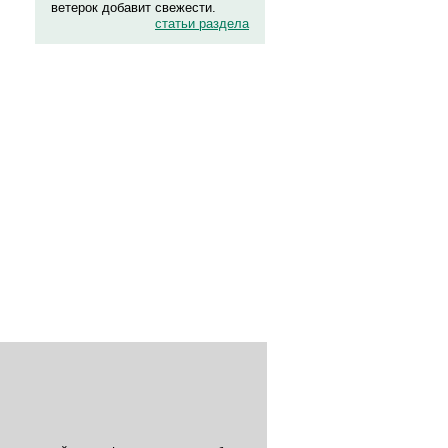
ветерок добавит свежести.
статьи раздела