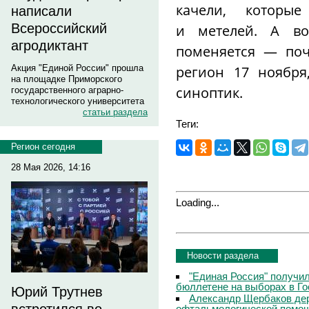
качели, которы
написали
Всероссийский
и метелей. А во
агродиктант
поменяется — поч
регион 17 ноября
Акция "Единой России" прошла
на площадке Приморского
синоптик.
государственного аграрно-
технологического университета
статьи раздела
Теги:
Регион сегодня
28 Мая 2026, 14:16
Loading...
Новости раздела
"Единая Россия" получи
бюллетене на выборах в Г
Юрий Трутнев
Александр Щербаков дер
офтальмологической помощ