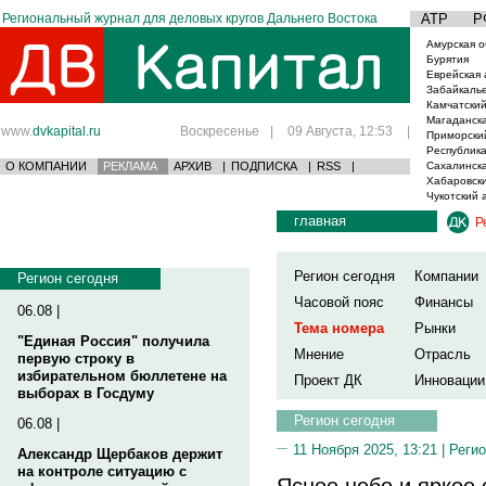
Региональный журнал для деловых кругов Дальнего Востока
АТР
Р
Амурская о
Бурятия
Еврейская 
Забайкаль
Камчатский
Магаданска
www.
dvkapital.ru
Воскресенье
|
09 Августа, 12:53
|
Приморски
Республика
О КОМПАНИИ
РЕКЛАМА
АРХИВ
|
ПОДПИСКА
|
RSS
|
Сахалинска
Хабаровски
Чукотский 
главная
Р
Регион сегодня
Компании
Регион сегодня
Часовой пояс
Финансы
06.08 |
Тема номера
Рынки
"Единая Россия" получила
Мнение
Отрасль
первую строку в
избирательном бюллетене на
Проект ДК
Инновации
выборах в Госдуму
Регион сегодня
06.08 |
11 Ноября 2025, 13:21 |
Регио
Александр Щербаков держит
на контроле ситуацию с
Ясное небо и яркое 