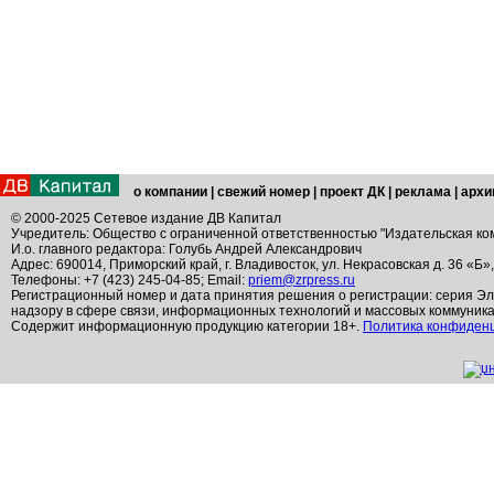
о компании
|
свежий номер
|
проект ДК
|
реклама
|
архи
© 2000-2025 Сетевое издание ДВ Капитал
Учредитель: Общество с ограниченной ответственностью "Издательская ко
И.о. главного редактора: Голубь Андрей Александрович
Адрес: 690014, Приморский край, г. Владивосток, ул. Некрасовская д. 36 «Б»
Телефоны: +7 (423) 245-04-85; Email:
priem@zrpress.ru
Регистрационный номер и дата принятия решения о регистрации: серия Эл
надзору в сфере связи, информационных технологий и массовых коммуник
Содержит информационную продукцию категории 18+.
Политика конфиден