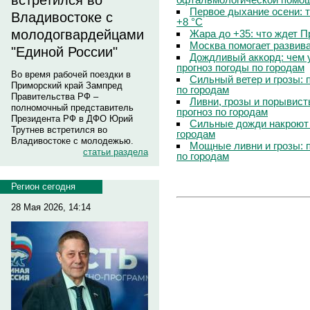
встретился во
Первое дыхание осени: 
Владивостоке с
+8 °C
молодогвардейцами
Жара до +35: что ждет 
Москва помогает развив
"Единой России"
Дождливый аккорд: чем 
прогноз погоды по городам
Во время рабочей поездки в
Сильный ветер и грозы: 
Приморский край Зампред
по городам
Правительства РФ –
Ливни, грозы и порывист
полномочный представитель
прогноз по городам
Президента РФ в ДФО Юрий
Сильные дожди накроют 
Трутнев встретился во
городам
Владивостоке с молодежью.
Мощные ливни и грозы: 
статьи раздела
по городам
Регион сегодня
28 Мая 2026, 14:14