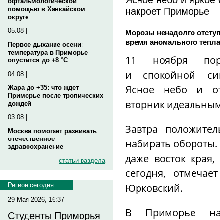
офтальмологической
накроет Приморье
помощью в Ханкайском
округе
05.08 |
Морозы ненадолго отсту
время аномального тепла
Первое дыхание осени:
температура в Приморье
11 ноября пор
опустится до +8 °C
и спокойной син
04.08 |
Ясное небо и отс
Жара до +35: что ждет
Приморье после тропических
вторник идеальным
дождей
03.08 |
Завтра положител
Москва помогает развивать
отечественное
набирать обороты. 
здравоохранение
даже восток края,
статьи раздела
сегодня, отмечае
Юрковский.
Регион сегодня
29 Мая 2026, 16:37
В Приморье нач
Студенты Приморья