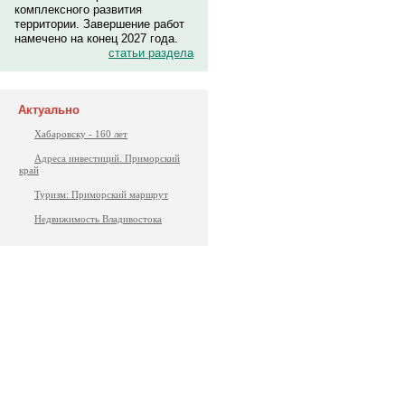
комплексного развития
территории. Завершение работ
намечено на конец 2027 года.
статьи раздела
Актуально
Хабаровску - 160 лет
Адреса инвестиций. Приморский
край
Туризм: Приморский маршрут
Недвижимость Владивостока