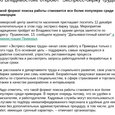
акой формат поиска работы становится все более популярен среди
риморцев
риморский центр занятости населения приглашает посетить 12 декабря
аключительную в этом году экспресс-биржу труда. Мероприятие
радиционно пройдет во Владивостоке в здании центра занятости по
дресу: Пушкинская, 13, сообщили журналу "Дальневосточный капитал"
в
дминистрации Приморья
.
роект «Экспресс-биржа труда» начал свою работу в Приморье только с
того года. Его основная цель – поддержать самых нуждающихся в
аработке соискателей, упростить регламентацию процесса
рудоустройства и рассмотреть запросы работодателей и безработных в
жатые сроки.
ак рассказали в департаменте труда и социального развития, свое участ
 бирже заявили уже семь компаний. Безработным предложат вакансии на
аботы по строительным специальностям, в сфере страхования и торговл
 также в качестве разнорабочих и интервьюеров.
Надо отметить, что такой формат поиска работы становится все более
опулярен среди приморцев. В первую очередь потому, что он удобен и
оискателям, и работодателям. Кадровые службы могут воспользоваться
слугами по подбору неквалифицированного персонала в удобные для ни
роки без дополнительных административных процедур, в том числе, для
абот, имеющих срочный характер», – отмечают организаторы.