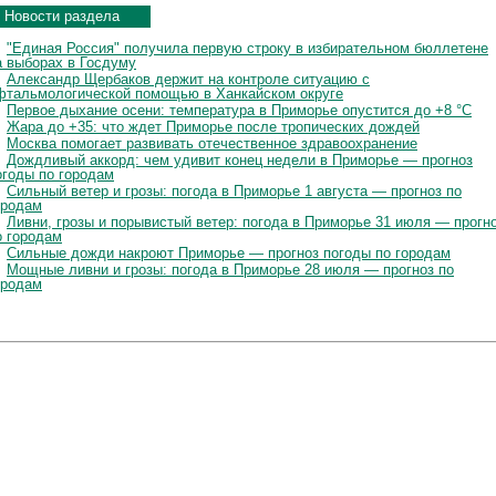
Новости раздела
"Единая Россия" получила первую строку в избирательном бюллетене
а выборах в Госдуму
Александр Щербаков держит на контроле ситуацию с
фтальмологической помощью в Ханкайском округе
Первое дыхание осени: температура в Приморье опустится до +8 °C
Жара до +35: что ждет Приморье после тропических дождей
Москва помогает развивать отечественное здравоохранение
Дождливый аккорд: чем удивит конец недели в Приморье — прогноз
огоды по городам
Сильный ветер и грозы: погода в Приморье 1 августа — прогноз по
ородам
Ливни, грозы и порывистый ветер: погода в Приморье 31 июля — прогн
о городам
Сильные дожди накроют Приморье — прогноз погоды по городам
Мощные ливни и грозы: погода в Приморье 28 июля — прогноз по
ородам