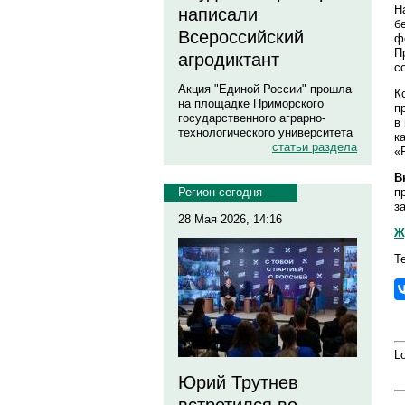
Н
написали
б
Всероссийский
ф
П
агродиктант
с
Акция "Единой России" прошла
К
на площадке Приморского
п
государственного аграрно-
в
технологического университета
к
статьи раздела
«
В
п
Регион сегодня
з
28 Мая 2026, 14:16
Ж
Т
Lo
Юрий Трутнев