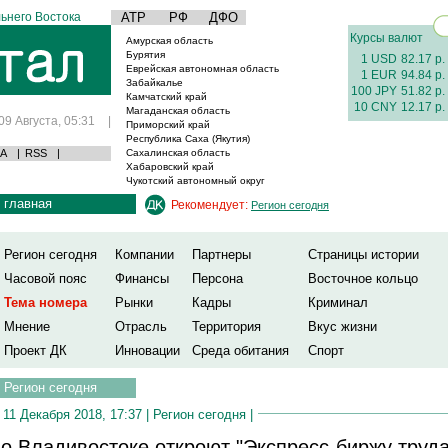
ьнего Востока
АТР
РФ
ДФО
Курсы валют
Амурская область
Бурятия
1 USD
82.17 р.
Еврейская автономная область
1 EUR
94.84 р.
Забайкалье
100 JPY
51.82 р.
Камчатский край
10 CNY
12.17 р.
Магаданская область
09 Августа, 05:31
|
Приморский край
Республика Саха (Якутия)
А
|
RSS
|
Сахалинская область
Хабаровский край
Чукотский автономный округ
главная
Рекомендует:
Регион сегодня
Регион сегодня
Компании
Партнеры
Страницы истории
Часовой пояс
Финансы
Персона
Восточное кольцо
Тема номера
Рынки
Кадры
Криминал
Мнение
Отрасль
Территория
Вкус жизни
Проект ДК
Инновации
Среда обитания
Спорт
Регион сегодня
11 Декабря 2018, 17:37 |
Регион сегодня
|
о Владивостоке откроют "Экспресс-биржу труда