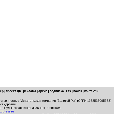
ер
|
проект ДК
|
реклама
|
архив
|
подписка
|
rss
|
поиск
|
контакты
тственностью "Издательская компания "Золотой Рог" (ОГРН 1162536095358)
ксандрович
ток, ул. Некрасовская д. 36 «Б», офис 606;
zrpress.ru