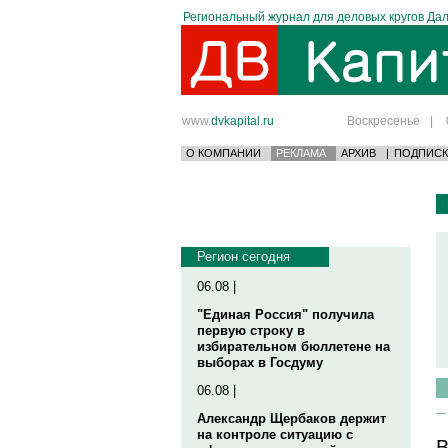
Региональный журнал для деловых кругов Дал
www.
dvkapital.ru
Воскресенье
|
О КОМПАНИИ
РЕКЛАМА
АРХИВ
|
ПОДПИСК
Регион сегодня
06.08 |
"Единая Россия" получила
первую строку в
избирательном бюллетене на
выборах в Госдуму
06.08 |
Александр Щербаков держит
на контроле ситуацию с
В