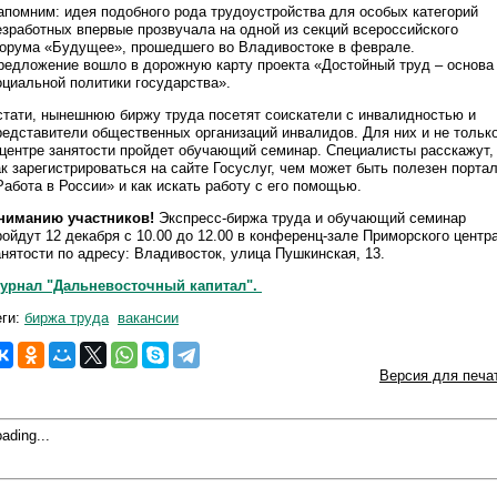
апомним: идея подобного рода трудоустройства для особых категорий
езработных впервые прозвучала на одной из секций всероссийского
орума «Будущее», прошедшего во Владивостоке в феврале.
редложение вошло в дорожную карту проекта «Достойный труд – основа
оциальной политики государства».
стати, нынешнюю биржу труда посетят соискатели с инвалидностью и
редставители общественных организаций инвалидов. Для них и не тольк
 центре занятости пройдет обучающий семинар. Специалисты расскажут,
ак зарегистрироваться на сайте Госуслуг, чем может быть полезен порта
Работа в России» и как искать работу с его помощью.
ниманию участников!
Экспресс-биржа труда и обучающий семинар
ройдут 12 декабря с 10.00 до 12.00 в конференц-зале Приморского центр
анятости по адресу: Владивосток, улица Пушкинская, 13.
урнал "Дальневосточный капитал".
еги:
биржа труда
вакансии
Версия для печа
ading...