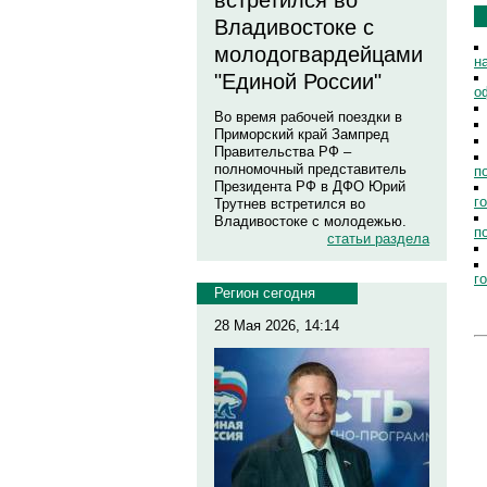
встретился во
Владивостоке с
молодогвардейцами
н
"Единой России"
о
Во время рабочей поездки в
Приморский край Зампред
Правительства РФ –
полномочный представитель
п
Президента РФ в ДФО Юрий
г
Трутнев встретился во
Владивостоке с молодежью.
п
статьи раздела
г
Регион сегодня
28 Мая 2026, 14:14