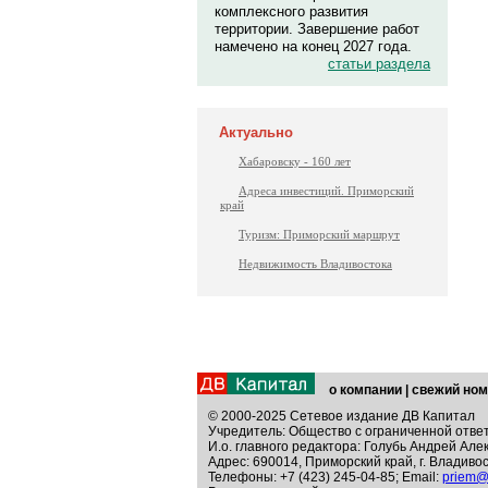
комплексного развития
территории. Завершение работ
намечено на конец 2027 года.
статьи раздела
Актуально
Хабаровску - 160 лет
Адреса инвестиций. Приморский
край
Туризм: Приморский маршрут
Недвижимость Владивостока
о компании
|
свежий ном
© 2000-2025 Сетевое издание ДВ Капитал
Учредитель: Общество с ограниченной отве
И.о. главного редактора: Голубь Андрей Але
Адрес: 690014, Приморский край, г. Владивос
Телефоны: +7 (423) 245-04-85; Email:
priem@