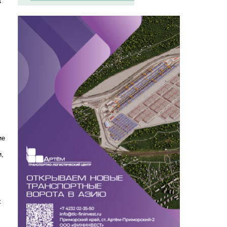
ие
и,
х