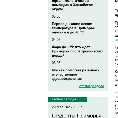
офтальмологической
помощью в Ханкайском
округе
Т
п
05.08 |
П
Первое дыхание осени:
з
температура в Приморье
т
опустится до +8 °C
а
а
04.08 |
Жара до +35: что ждет
П
Приморье после тропических
э
дождей
з
т
03.08 |
с
Москва помогает развивать
К
отечественное
в
здравоохранение
р
а
статьи раздела
«
п
Регион сегодня
с
у
29 Мая 2026, 16:37
с
р
Студенты Приморья