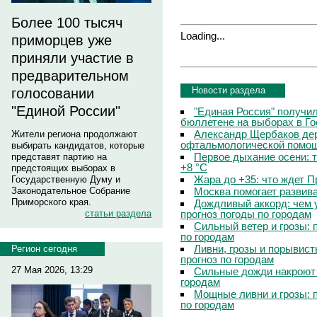
Более 100 тысяч
Loading...
приморцев уже
приняли участие в
предварительном
Новости раздела
голосовании
"Единой России"
"Единая Россия" получи
бюллетене на выборах в Г
Александр Щербаков дер
Жители региона продолжают
офтальмологической помощ
выбирать кандидатов, которые
Первое дыхание осени: 
представят партию на
+8 °C
предстоящих выборах в
Жара до +35: что ждет 
Государственную Думу и
Москва помогает развив
Законодательное Собрание
Приморского края.
Дождливый аккорд: чем 
прогноз погоды по городам
статьи раздела
Сильный ветер и грозы: 
по городам
Ливни, грозы и порывист
Регион сегодня
прогноз по городам
27 Мая 2026, 13:29
Сильные дожди накроют 
городам
Мощные ливни и грозы: 
по городам