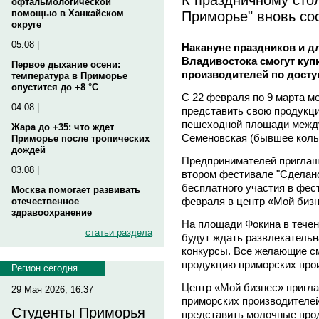
офтальмологической
Приморье" вновь со
помощью в Ханкайском
округе
05.08 |
Накануне праздников и д
Владивостока смогут куп
Первое дыхание осени:
производителей по дост
температура в Приморье
опустится до +8 °C
С 22 февраля по 9 марта м
04.08 |
представить свою продукци
пешеходной площади межд
Жара до +35: что ждет
Семеновская (бывшее коль
Приморье после тропических
дождей
Предпринимателей приглаш
03.08 |
втором фестивале "Сделано
бесплатного участия в фес
Москва помогает развивать
февраля в центр «Мой бизн
отечественное
здравоохранение
На площади Фокина в течен
статьи раздела
будут ждать развлекательн
конкурсы. Все желающие см
продукцию приморских про
Регион сегодня
Центр «Мой бизнес» пригла
29 Мая 2026, 16:37
приморских производителей
Студенты Приморья
представить молочные прод