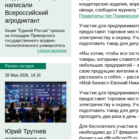
кондитерские изделия, мо
написали
овощи, сообщили журналу 
Всероссийский
Правительстве Приморского
агродиктант
Участие для предпринимате
Акция "Единой России" прошла
предоставят торговое мест
на площадке Приморского
электричеству и охрану. Уч
государственного аграрно-
подготовить товар для дег
технологического университета
статьи раздела
«Мы хотим, чтобы все гост
товары, которыми славится
небольших предприятий – э
Регион сегодня
свою продукцию жителям и 
28 Мая 2026, 14:16
рассказать о себе», – расс
«Мой бизнес» Евгений Ник
Участие для предпринимате
предоставят торговое мест
электричеству и охрану. Уч
подготовить товар для дегу
проходить два раза в день – 
Для бесплатного участия 
Юрий Трутнев
необходимо до 17 февраля 
бизнес» на office@cpp25.r