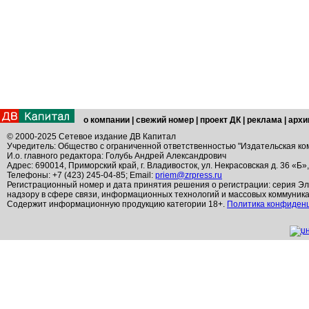
о компании
|
свежий номер
|
проект ДК
|
реклама
|
архи
© 2000-2025 Сетевое издание ДВ Капитал
Учредитель: Общество с ограниченной ответственностью "Издательская ко
И.о. главного редактора: Голубь Андрей Александрович
Адрес: 690014, Приморский край, г. Владивосток, ул. Некрасовская д. 36 «Б»
Телефоны: +7 (423) 245-04-85; Email:
priem@zrpress.ru
Регистрационный номер и дата принятия решения о регистрации: серия Эл
надзору в сфере связи, информационных технологий и массовых коммуник
Содержит информационную продукцию категории 18+.
Политика конфиден