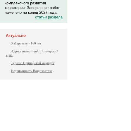
комплексного развития
территории. Завершение работ
намечено на конец 2027 года.
статьи раздела
Актуально
Хабаровску - 160 лет
Адреса инвестиций. Приморский
край
Туризм: Приморский маршрут
Недвижимость Владивостока