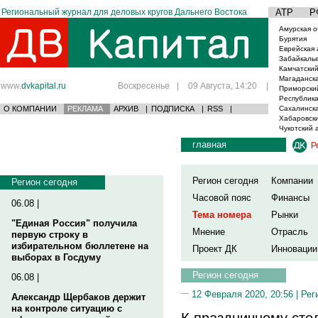
Региональный журнал для деловых кругов Дальнего Востока
АТР
Р
Амурская о
Бурятия
Еврейская 
Забайкаль
Камчатский
Магаданска
www.
dvkapital.ru
Воскресенье
|
09 Августа, 14:20
|
Приморски
Республика
О КОМПАНИИ
РЕКЛАМА
АРХИВ
|
ПОДПИСКА
|
RSS
|
Сахалинска
Хабаровски
Чукотский 
главная
Р
Регион сегодня
Компании
Регион сегодня
Часовой пояс
Финансы
06.08 |
Тема номера
Рынки
"Единая Россия" получила
Мнение
Отрасль
первую строку в
избирательном бюллетене на
Проект ДК
Инновации
выборах в Госдуму
Регион сегодня
06.08 |
12 Февраля 2020, 20:56 |
Рег
Александр Щербаков держит
на контроле ситуацию с
К праздничному сто