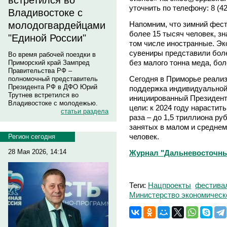
встретился во
уточнить по телефону: 8 (42
Владивостоке с
Напомним, что зимний фес
молодогвардейцами
более 15 тысяч человек, зн
"Единой России"
том числе иностранные. Эк
сувениры представили бол
Во время рабочей поездки в
без малого тонна меда, бо
Приморский край Зампред
Правительства РФ –
Сегодня в Приморье реали
полномочный представитель
Президента РФ в ДФО Юрий
поддержка индивидуальной
Трутнев встретился во
инициированный Президент
Владивостоке с молодежью.
цели: к 2024 году нарастит
статьи раздела
раза – до 1,5 триллиона ру
занятых в малом и среднем 
человек.
Регион сегодня
28 Мая 2026, 14:14
Журнал "Дальневосточны
Теги:
Нацпроекты
фестива
Министерство экономическо