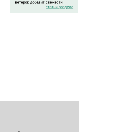
ветерок добавит свежести.
статьи раздела