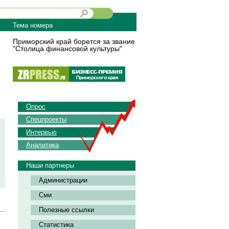
Тема номера
Приморский край борется за звание
"Столица финансовой культуры"
Опрос
Спецпроекты
Интервью
Аналитика
Наши партнеры
Администрации
Сми
Полезные ссылки
Статистика