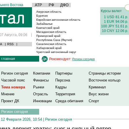
ьнего Востока
АТР
РФ
ДФО
Курсы валют
Амурская область
Бурятия
1 USD
81.41 р.
Еврейская автономная область
1 EUR
94.06 р.
Забайкалье
100 JPY
51.61 р.
Камчатский край
10 CNY
12.06 р.
Магаданская область
07 Августа, 09:06
|
Приморский край
Республика Саха (Якутия)
А
|
RSS
|
Сахалинская область
Хабаровский край
Чукотский автономный округ
главная
Рекомендует:
Регион сегодня
Регион сегодня
Компании
Партнеры
Страницы истории
Часовой пояс
Финансы
Персона
Восточное кольцо
Тема номера
Рынки
Кадры
Криминал
Мнение
Отрасль
Территория
Вкус жизни
Проект ДК
Инновации
Среда обитания
Спорт
Регион сегодня
12 Февраля 2026, 10:54 |
Регион сегодня
има держит хватку: снег и сильный ветер