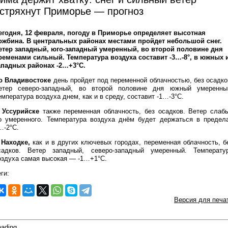
стряхнут Приморье — прогноз
егодня, 12 февраля, погоду в Приморье определяет высотная
ожбина. В центральных районах местами пройдет небольшой снег.
етер западный, юго-западный умеренный, во второй половине дня
ременами сильный. Температура воздуха составит -3…-8°, в южных 
ападных районах -2…+3°C.
о Владивостоке
день пройдет под переменной облачностью, без осадко
етер северо-западный, во второй половине дня южный умеренны
емпература воздуха днем, как и в среду, составит -1…-3°C.
 Уссурийске
также переменная облачность, без осадков. Ветер слаб
о умеренного. Температура воздуха днём будет держаться в предел
…-2°С.
 Находке,
как и в других ключевых городах, переменная облачность, б
садков. Ветер западный, северо-западный умеренный. Температу
оздуха самая высокая — -1…+1°С.
ги:
Версия для печа
ading...