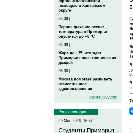
офтальмологической
в
помощью в Ханкайском
округе
05.08 |
С
л
Первое дыхание осени:
В
температура в Приморье
в
опустится до +8 °C
з
04.08 |
В
В
Жара до +35: что ждет
Т
Приморье после тропических
дождей
В
д
03.08 |
0
Москва помогает развивать
В
отечественное
о
здравоохранение
в
статьи раздела
Те
Регион сегодня
29 Мая 2026, 16:37
Студенты Приморья
Lo