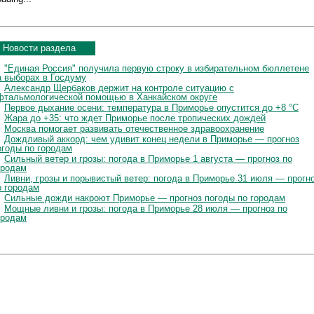
Новости раздела
"Единая Россия" получила первую строку в избирательном бюллетене
а выборах в Госдуму
Александр Щербаков держит на контроле ситуацию с
фтальмологической помощью в Ханкайском округе
Первое дыхание осени: температура в Приморье опустится до +8 °C
Жара до +35: что ждет Приморье после тропических дождей
Москва помогает развивать отечественное здравоохранение
Дождливый аккорд: чем удивит конец недели в Приморье — прогноз
огоды по городам
Сильный ветер и грозы: погода в Приморье 1 августа — прогноз по
ородам
Ливни, грозы и порывистый ветер: погода в Приморье 31 июля — прогн
о городам
Сильные дожди накроют Приморье — прогноз погоды по городам
Мощные ливни и грозы: погода в Приморье 28 июля — прогноз по
ородам