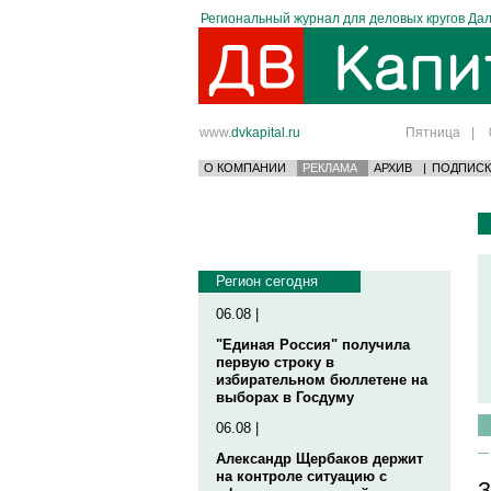
Региональный журнал для деловых кругов Дал
www.
dvkapital.ru
Пятница
|
О КОМПАНИИ
РЕКЛАМА
АРХИВ
|
ПОДПИСК
Регион сегодня
06.08 |
"Единая Россия" получила
первую строку в
избирательном бюллетене на
выборах в Госдуму
06.08 |
Александр Щербаков держит
на контроле ситуацию с
З