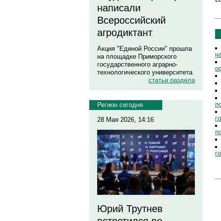
написали
Всероссийский
агродиктант
Акция "Единой России" прошла
н
на площадке Приморского
государственного аграрно-
о
технологического университета
статьи раздела
п
Регион сегодня
г
28 Мая 2026, 14:16
п
г
Юрий Трутнев