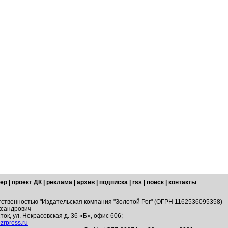
ер
|
проект ДК
|
реклама
|
архив
|
подписка
|
rss
|
поиск
|
контакты
тственностью "Издательская компания "Золотой Рог" (ОГРН 1162536095358)
ксандрович
ток, ул. Некрасовская д. 36 «Б», офис 606;
zrpress.ru