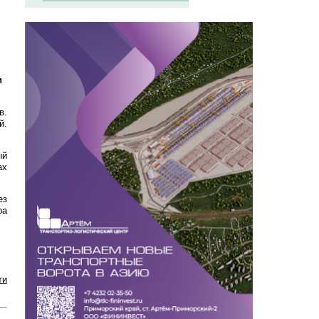
и
в.
й.
ый
ах
ез
ра
ти