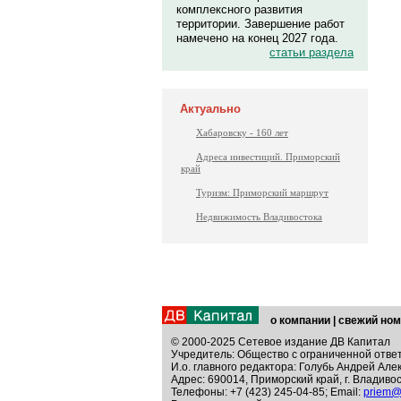
комплексного развития
территории. Завершение работ
намечено на конец 2027 года.
статьи раздела
Актуально
Хабаровску - 160 лет
Адреса инвестиций. Приморский
край
Туризм: Приморский маршрут
Недвижимость Владивостока
о компании
|
свежий ном
© 2000-2025 Сетевое издание ДВ Капитал
Учредитель: Общество с ограниченной отве
И.о. главного редактора: Голубь Андрей Але
Адрес: 690014, Приморский край, г. Владивос
Телефоны: +7 (423) 245-04-85; Email:
priem@