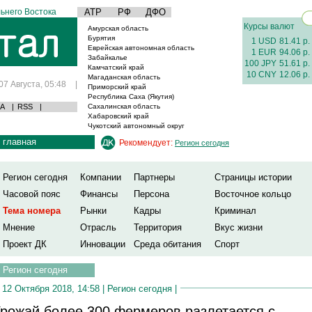
ьнего Востока
АТР
РФ
ДФО
Курсы валют
Амурская область
Бурятия
1 USD
81.41 р.
Еврейская автономная область
1 EUR
94.06 р.
Забайкалье
100 JPY
51.61 р.
Камчатский край
10 CNY
12.06 р.
Магаданская область
07 Августа, 05:48
|
Приморский край
Республика Саха (Якутия)
А
|
RSS
|
Сахалинская область
Хабаровский край
Чукотский автономный округ
главная
Рекомендует:
Регион сегодня
Регион сегодня
Компании
Партнеры
Страницы истории
Часовой пояс
Финансы
Персона
Восточное кольцо
Тема номера
Рынки
Кадры
Криминал
Мнение
Отрасль
Территория
Вкус жизни
Проект ДК
Инновации
Среда обитания
Спорт
Регион сегодня
12 Октября 2018, 14:58 |
Регион сегодня
|
рожай более 300 фермеров разлетается с