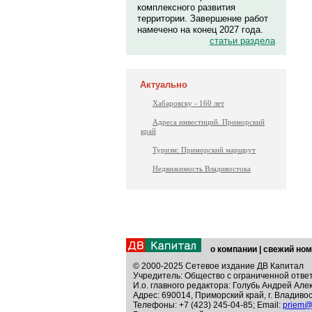
комплексного развития
территории. Завершение работ
намечено на конец 2027 года.
статьи раздела
Актуально
Хабаровску - 160 лет
Адреса инвестиций. Приморский
край
Туризм: Приморский маршрут
Недвижимость Владивостока
о компании
|
свежий ном
© 2000-2025 Сетевое издание ДВ Капитал
Учредитель: Общество с ограниченной отве
И.о. главного редактора: Голубь Андрей Але
Адрес: 690014, Приморский край, г. Владивос
Телефоны: +7 (423) 245-04-85; Email:
priem@