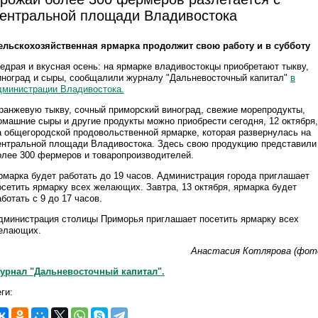
ентральной площади Владивостока
ельскохозяйственная ярмарка продолжит свою работу и в субботу
едрая и вкусная осень: на ярмарке владивостокцы приобретают тыкву,
иноград и сыры, сообщалили журналу "Дальневосточный капитал"
в
дминистрации Владивостока.
ранжевую тыкву, сочный приморский виноград, свежие морепродукты,
омашние сыры и другие продукты можно приобрести сегодня, 12 октября,
а общегородской продовольственной ярмарке, которая развернулась на
ентральной площади Владивостока. Здесь свою продукцию представили
олее 300 фермеров и товаропроизводителей.
рмарка будет работать до 19 часов. Администрация города приглашает
осетить ярмарку всех желающих. Завтра, 13 октября, ярмарка будет
аботать с 9 до 17 часов.
дминистрация столицы Приморья приглашает посетить ярмарку всех
елающих.
Анастасия Котлярова (фот
урнал "Дальневосточный капитал".
ги: