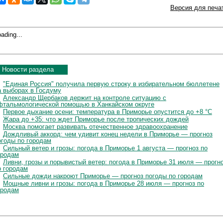
Версия для печа
ading...
Новости раздела
"Единая Россия" получила первую строку в избирательном бюллетене
а выборах в Госдуму
Александр Щербаков держит на контроле ситуацию с
фтальмологической помощью в Ханкайском округе
Первое дыхание осени: температура в Приморье опустится до +8 °C
Жара до +35: что ждет Приморье после тропических дождей
Москва помогает развивать отечественное здравоохранение
Дождливый аккорд: чем удивит конец недели в Приморье — прогноз
огоды по городам
Сильный ветер и грозы: погода в Приморье 1 августа — прогноз по
ородам
Ливни, грозы и порывистый ветер: погода в Приморье 31 июля — прогн
о городам
Сильные дожди накроют Приморье — прогноз погоды по городам
Мощные ливни и грозы: погода в Приморье 28 июля — прогноз по
ородам