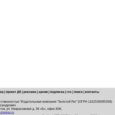
ер
|
проект ДК
|
реклама
|
архив
|
подписка
|
rss
|
поиск
|
контакты
тственностью "Издательская компания "Золотой Рог" (ОГРН 1162536095358)
ксандрович
ток, ул. Некрасовская д. 36 «Б», офис 606;
zrpress.ru