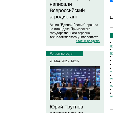
написали
Всероссийский
агродиктант
Lo
Акция "Единой России" прошла
на площадке Приморского
государственного аграрно-
технологического университета
статьи раздела
н
о
Регион сегодня
28 Мая 2026, 14:16
п
г
п
г
Юрий Трутнев