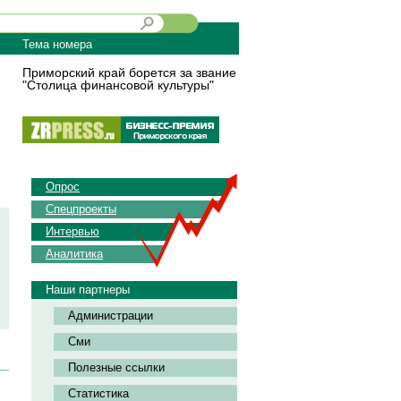
Тема номера
Приморский край борется за звание
"Столица финансовой культуры"
Опрос
Спецпроекты
Интервью
Аналитика
Наши партнеры
Администрации
Сми
Полезные ссылки
Статистика