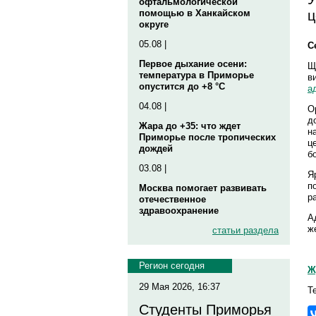
офтальмологической
ц
помощью в Ханкайском
округе
05.08 |
С
Первое дыхание осени:
Щ
температура в Приморье
в
опустится до +8 °C
а
04.08 |
О
д
Жара до +35: что ждет
н
Приморье после тропических
ц
дождей
б
03.08 |
Я
п
Москва помогает развивать
р
отечественное
здравоохранение
А
ж
статьи раздела
Регион сегодня
Ж
29 Мая 2026, 16:37
Те
Студенты Приморья