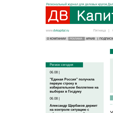
Региональный журнал для деловых кругов Дал
www.
dvkapital.ru
Пятница
|
О КОМПАНИИ
РЕКЛАМА
АРХИВ
|
ПОДПИСК
Регион сегодня
06.08 |
"Единая Россия" получила
первую строку в
избирательном бюллетене на
выборах в Госдуму
06.08 |
Александр Щербаков держит
на контроле ситуацию с
У