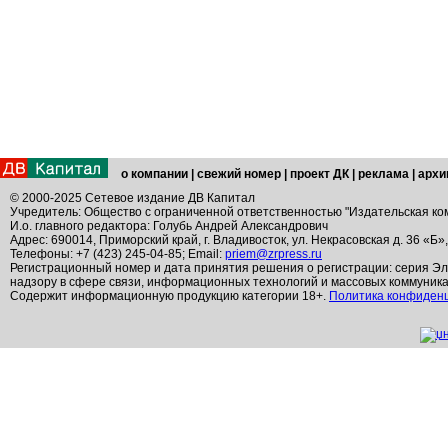
о компании
|
свежий номер
|
проект ДК
|
реклама
|
архи
© 2000-2025 Сетевое издание ДВ Капитал
Учредитель: Общество с ограниченной ответственностью "Издательская ко
И.о. главного редактора: Голубь Андрей Александрович
Адрес: 690014, Приморский край, г. Владивосток, ул. Некрасовская д. 36 «Б»
Телефоны: +7 (423) 245-04-85; Email:
priem@zrpress.ru
Регистрационный номер и дата принятия решения о регистрации: серия Эл
надзору в сфере связи, информационных технологий и массовых коммуник
Содержит информационную продукцию категории 18+.
Политика конфиден