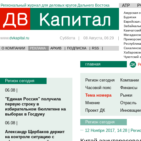
Региональный журнал для деловых кругов Дальнего Востока
АТР
Р
Амурская о
Бурятия
Еврейская 
Забайкаль
Камчатский
Магаданска
www.
dvkapital.ru
Суббота
|
08 Августа, 06:29
|
Приморски
Республика
О КОМПАНИИ
РЕКЛАМА
АРХИВ
|
ПОДПИСКА
|
RSS
|
Сахалинска
Хабаровски
Чукотский 
главная
Р
Регион сегодня
Компании
Регион сегодня
Часовой пояс
Финансы
06.08 |
Тема номера
Рынки
"Единая Россия" получила
Мнение
Отрасль
первую строку в
избирательном бюллетене на
Проект ДК
Инновации
выборах в Госдуму
Регион сегодня
06.08 |
12 Ноября 2017, 14:28 |
Реги
Александр Щербаков держит
на контроле ситуацию с
Китай заинтересова