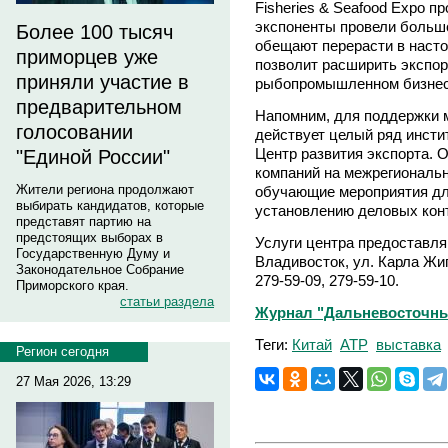
Fisheries & Seafood Expo 
экспоненты провели большо
Более 100 тысяч
обещают перерасти в насто
приморцев уже
позволит расширить экспо
приняли участие в
рыбопромышленном бизнес
предварительном
Напомним, для поддержки м
голосовании
действует целый ряд инстит
Центр развития экспорта. 
"Единой России"
компаний на межрегиональ
Жители региона продолжают
обучающие мероприятия дл
выбирать кандидатов, которые
установлению деловых кон
представят партию на
предстоящих выборах в
Услуги центра предоставля
Государственную Думу и
Владивосток, ул. Карла Жиг
Законодательное Собрание
279-59-09, 279-59-10.
Приморского края.
статьи раздела
Журнал "Дальневосточны
Теги:
Китай
АТР
выставка
Регион сегодня
27 Мая 2026, 13:29