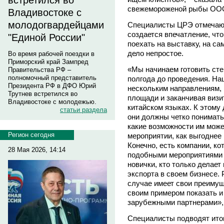
встретился во
свежемороженой рыбы ООО
Владивостоке с
молодогвардейцами
Специалисты ЦРЭ отмечают,
создается впечатление, чт
"Единой России"
поехать на выставку, на са
дело непростое.
Во время рабочей поездки в
Приморский край Зампред
«Мы начинаем готовить сте
Правительства РФ –
полномочный представитель
полгода до проведения. Н
Президента РФ в ДФО Юрий
нескольким направлениям, 
Трутнев встретился во
площади и заканчивая визи
Владивостоке с молодежью.
китайском языках. К этому
статьи раздела
они должны четко понимать
какие возможности им може
Регион сегодня
мероприятии, как выгоднее
Конечно, есть компании, к
28 Мая 2026, 14:14
подобными мероприятиями и
новички, кто только делает
экспорта в своем бизнесе. 
случае имеет свои преимущ
своим примером показать и
зарубежными партнерами», 
Специалисты подводят итог