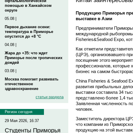
офтальмологической
помощью в Ханкайском
округе
Продукцию Приморья пре
выставке в Азии
05.08 |
Первое дыхание осени:
Предприниматели Приморья
температура в Приморье
международной рыбопромы
опустится до +8 °C
Fisheries&Seafood Expo, ко
04.08 |
Как отметили представител
Жара до +35: что ждет
(ЦРЭ), организовавшего пр
Приморье после тропических
посещение этого мероприя
дождей
профессионалов, которые х
03.08 |
бизнес на самом быстрора
Москва помогает развивать
China Fisheries & Seafood 
отечественное
развития прибыльных дело
здравоохранение
выставки составила 34 тыс
статьи раздела
представлено более 1,4 тыс
Заявленная численность по
человек.
Регион сегодня
Заместитель директора ЦРЭ
29 Мая 2026, 16:37
что компании из Приморско
Студенты Приморья
продукцию на этой выставк