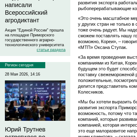
развития экспорта работали
написали
рыбоперерабатывающие ко
Всероссийский
«Это очень масштабное ме
агродиктант
у других стран не только в 
тоже очень радует. Мы над
Акция "Единой России" прошла
на площадке Приморского
сможем поставлять нашу го
государственного аграрно-
возможно, Кореи», – говор
технологического университета
«МТП» Оксана Ступак.
статьи раздела
«За время проведения выст
компаниями из Китая, Кореи
Регион сегодня
будущем это будет способс
поставку свежемороженой р
28 Мая 2026, 14:16
положительные, посмотрели
делится представитель к
Колесников.
«Мы бы хотели выразить б
развития экспорта Приморс
возможность, потому что т
компаний, которые развива
компанией, которая интере
Юрий Трутнев
это еще малоразвитое напр
ищем клиентов», – сказала