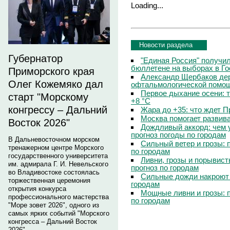
Loading...
Новости раздела
Губернатор
"Единая Россия" получи
бюллетене на выборах в Г
Приморского края
Александр Щербаков дер
Олег Кожемяко дал
офтальмологической помощ
Первое дыхание осени: 
старт "Морскому
+8 °C
конгрессу – Дальний
Жара до +35: что ждет 
Москва помогает развив
Восток 2026"
Дождливый аккорд: чем 
прогноз погоды по городам
В Дальневосточном морском
Сильный ветер и грозы: 
тренажерном центре Морского
по городам
государственного университета
Ливни, грозы и порывист
им. адмирала Г. И. Невельского
прогноз по городам
во Владивостоке состоялась
Сильные дожди накроют 
торжественная церемония
городам
открытия конкурса
Мощные ливни и грозы: 
профессионального мастерства
по городам
"Море зовет 2026", одного из
самых ярких событий "Морского
конгресса – Дальний Восток
2026".