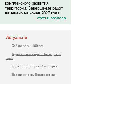
комплексного развития
территории. Завершение работ
намечено на конец 2027 года.
статьи раздела
Актуально
Хабаровску - 160 лет
Адреса инвестиций. Приморский
край
Туризм: Приморский маршрут
Недвижимость Владивостока