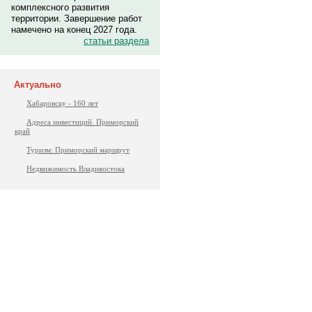
комплексного развития
территории. Завершение работ
намечено на конец 2027 года.
статьи раздела
Актуально
Хабаровску - 160 лет
Адреса инвестиций. Приморский
край
Туризм: Приморский маршрут
Недвижимость Владивостока