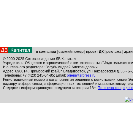
о компании
|
свежий номер
|
проект ДК
|
реклама
|
архи
© 2000-2025 Сетевое издание ДВ Капитал
Учредитель: Общество с ограниченной ответственностью "Издательская ко
И.о. главного редактора: Голубь Андрей Александрович
Адрес: 690014, Приморский край, г. Владивосток, ул. Некрасовская д. 36 «Б»
Телефоны: +7 (423) 245-04-85; Email:
priem@zrpress.ru
Регистрационный номер и дата принятия решения о регистрации: серия Эл
надзору в сфере связи, информационных технологий и массовых коммуник
Содержит информационную продукцию категории 18+.
Политика конфиден