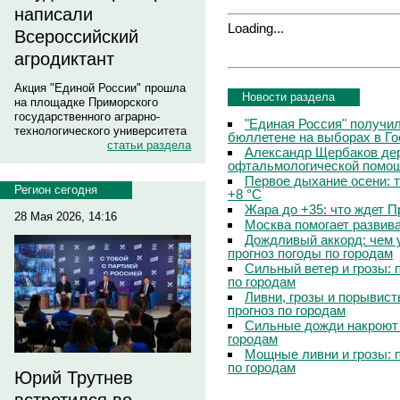
написали
Loading...
Всероссийский
агродиктант
Акция "Единой России" прошла
Новости раздела
на площадке Приморского
государственного аграрно-
"Единая Россия" получи
технологического университета
бюллетене на выборах в Г
статьи раздела
Александр Щербаков дер
офтальмологической помощ
Первое дыхание осени: 
Регион сегодня
+8 °C
Жара до +35: что ждет 
28 Мая 2026, 14:16
Москва помогает развив
Дождливый аккорд: чем 
прогноз погоды по городам
Сильный ветер и грозы: 
по городам
Ливни, грозы и порывист
прогноз по городам
Сильные дожди накроют 
городам
Мощные ливни и грозы: 
по городам
Юрий Трутнев