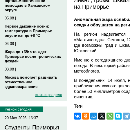
офтальмологической
на Приморье
помощью в Ханкайском
округе
05.08 |
Аномальная жара ослаби
осадки обрушатся на рег
Первое дыхание осени:
температура в Приморье
На регион надвигается
опустится до +8 °C
«Маглипогода». Сегодня, 1
04.08 |
где возможны град и шква
Юрковский.
Жара до +35: что ждет
Приморье после тропических
Именно с сегодняшнего дн
дождей
погода. В некоторый район
03.08 |
метеоблогер.
Москва помогает развивать
В понедельник, 14 июля, 
отечественное
приближения южного циклон
здравоохранение
более 50 миллиметров осад
статьи раздела
синоптик.
Теги:
Регион сегодня
29 Мая 2026, 16:37
Студенты Приморья