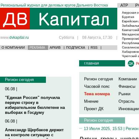
Региональный журнал для деловых кругов Дальнего Востока
АТР
Р
Амурская о
Бурятия
Еврейская 
Забайкаль
Камчатский
Магаданска
www.
dvkapital.ru
Суббота
|
08 Августа, 17:30
|
Приморски
Республика
О КОМПАНИИ
РЕКЛАМА
АРХИВ
|
ПОДПИСКА
|
RSS
|
Сахалинска
Хабаровски
Чукотский 
главная
Р
Регион сегодня
Компании
Регион сегодня
Часовой пояс
Финансы
06.08 |
Тема номера
Рынки
"Единая Россия" получила
Мнение
Отрасль
первую строку в
избирательном бюллетене на
Проект ДК
Инновации
выборах в Госдуму
Регион сегодня
06.08 |
13 Июля 2025, 15:53 |
Регион
Александр Щербаков держит
на контроле ситуацию с
Ливни, грозы, шквал