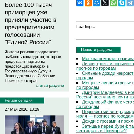
Более 100 тысяч
приморцев уже
приняли участие в
Loading...
предварительном
голосовании
"Единой России"
Новости раздела
Жители региона продолжают
выбирать кандидатов, которые
Москва помогает развив
представят партию на
Ливни, грозы и порывист
предстоящих выборах в
прогноз по городам
Государственную Думу и
Сильные дожди накроют 
Законодательное Собрание
городам
Приморского края.
Мощные ливни и грозы: 
статьи раздела
по городам
Дмитрий Медведев: в но
России" поступило почти т
Регион сегодня
Дождливый финал: чего 
по городам
27 Мая 2026, 13:29
Порывистый ветер дожди
июля — прогноз по городам
Дожди с грозами и прохл
Затишье перед бурей: т
чего ждать в Приморье?