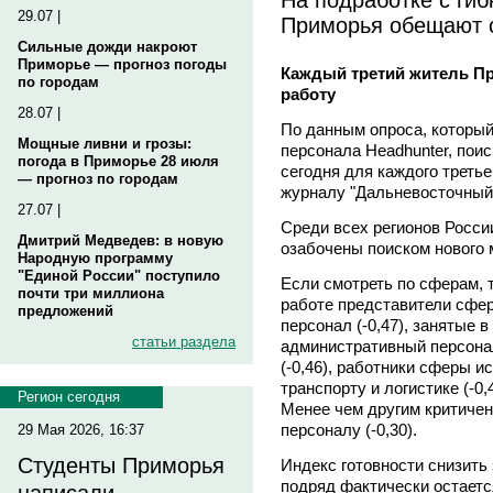
29.07 |
Приморья обещают о
Сильные дожди накроют
Приморье — прогноз погоды
Каждый третий житель П
по городам
работу
28.07 |
По данным опроса, который
Мощные ливни и грозы:
персонала Headhunter, пои
погода в Приморье 28 июля
сегодня для каждого треть
— прогноз по городам
журналу "Дальневосточный
27.07 |
Среди всех регионов Росси
Дмитрий Медведев: в новую
озабочены поиском нового м
Народную программу
"Единой России" поступило
Если смотреть по сферам, 
почти три миллиона
работе представители сфер
предложений
персонал (-0,47), занятые в
статьи раздела
административный персонал
(-0,46), работники сферы ис
транспорту и логистике (-0,
Регион сегодня
Менее чем другим критиче
персоналу (-0,30).
29 Мая 2026, 16:37
Студенты Приморья
Индекс готовности снизить
подряд фактически остается