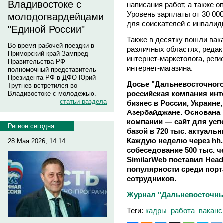
Владивостоке с
написания работ, а также 
Уровень зарплаты от 30 000
молодогвардейцами
для соискателей с инвалид
"Единой России"
Также в десятку вошли вак
Во время рабочей поездки в
различных областях, редак
Приморский край Зампред
интернет-маркетолога, рег
Правительства РФ –
интернет-магазина.
полномочный представитель
Президента РФ в ДФО Юрий
Досье "Дальневосточного
Трутнев встретился во
российская компания инт
Владивостоке с молодежью.
статьи раздела
бизнес в России, Украине,
Азербайджане. Основана в
компании — сайт для усп
Регион сегодня
базой в 720 тыс. актуаль
Каждую неделю через hh.
28 Мая 2026, 14:14
собеседование 500 тыс. ч
SimilarWeb поставил Head
популярности среди порт
сотрудников.
Журнал "Дальневосточны
Теги:
кадры
работа
ваканс