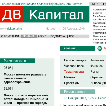
Региональный журнал для деловых кругов Дальнего Востока
АТР
Р
Амурская о
Бурятия
Еврейская 
Забайкаль
Камчатский
Магаданска
www.
dvkapital.ru
Четверг
|
06 Августа, 10:04
|
Приморски
Республика
О КОМПАНИИ
РЕКЛАМА
АРХИВ
|
ПОДПИСКА
|
RSS
|
Сахалинска
Хабаровски
Чукотский 
главная
Р
Регион сегодня
Компании
Регион сегодня
Часовой пояс
Финансы
03.08 |
Тема номера
Рынки
Москва помогает развивать
Мнение
Отрасль
отечественное
здравоохранение
Проект ДК
Инновации
31.07 |
Регион сегодня
Ливни, грозы и порывистый
13 Ноября 2017, 12:53 |
Реги
ветер: погода в Приморье 31
июля — прогноз по городам
На подработке с ги