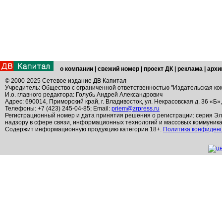
о компании
|
свежий номер
|
проект ДК
|
реклама
|
архи
© 2000-2025 Сетевое издание ДВ Капитал
Учредитель: Общество с ограниченной ответственностью "Издательская ко
И.о. главного редактора: Голубь Андрей Александрович
Адрес: 690014, Приморский край, г. Владивосток, ул. Некрасовская д. 36 «Б»
Телефоны: +7 (423) 245-04-85; Email:
priem@zrpress.ru
Регистрационный номер и дата принятия решения о регистрации: серия Эл
надзору в сфере связи, информационных технологий и массовых коммуник
Содержит информационную продукцию категории 18+.
Политика конфиден