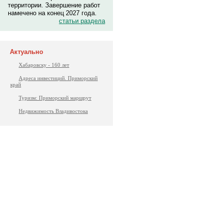
территории. Завершение работ
намечено на конец 2027 года.
статьи раздела
Актуально
Хабаровску - 160 лет
Адреса инвестиций. Приморский
край
Туризм: Приморский маршрут
Недвижимость Владивостока