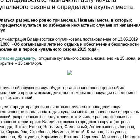
упального сезона и определили акульи места
упаться разрешено ровно три месяца. Названы места, в которых
апрещается купаться во избежание несчастных случаев от нападени
кул
дминистрация Владивостока опубликовала постановление от 13.05.2019
1880 «
Об организации летнего отдыха и обеспечении безопасности
аселения в период купального сезона 2019 года».
огласно документу
, открытие купального сезона назначено на 15 июня, а
акрытие – 15 сентября.
 случае обнаружения акул будет организовано оповещение об их
оявлении и приняты незамедлительные меры по эвакуации населения с
орских акваторий.
 целях предотвращения несчастных случаев от нападения акул
редписано не использовать для купания места, не внесенные в перечень
ляжей, разрешенных к эксплуатации, в том числе расположенные на
стровных территориях Владивостокского городского округа (острова
икорда, Шкота, Елена, Энгельма, Фальшивый, Ахлестышева, Лаврова,
ши, Скрыплёва, Скребцова, Наумова, Малый, Клыкова, Пахтусова,
оисеева, Желтухина, Карамзина, Кротова, Сергеева, Моисеева, Цивольк