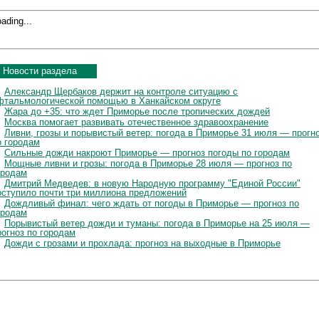
ading...
Новости раздела
Александр Щербаков держит на контроле ситуацию с
фтальмологической помощью в Ханкайском округе
Жара до +35: что ждет Приморье после тропических дождей
Москва помогает развивать отечественное здравоохранение
Ливни, грозы и порывистый ветер: погода в Приморье 31 июля — прогн
о городам
Сильные дожди накроют Приморье — прогноз погоды по городам
Мощные ливни и грозы: погода в Приморье 28 июля — прогноз по
ородам
Дмитрий Медведев: в новую Народную программу "Единой России"
оступило почти три миллиона предложений
Дождливый финал: чего ждать от погоды в Приморье — прогноз по
ородам
Порывистый ветер дожди и туманы: погода в Приморье на 25 июля —
рогноз по городам
Дожди с грозами и прохлада: прогноз на выходные в Приморье