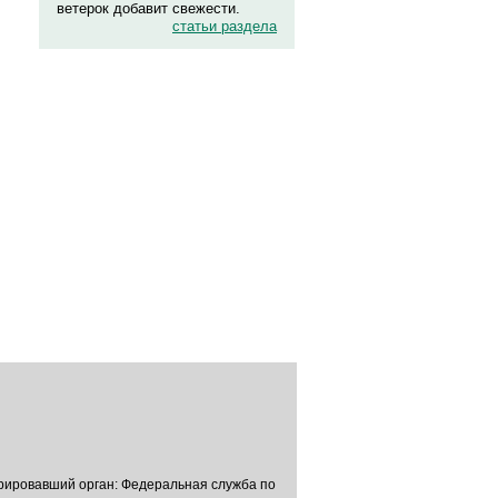
ветерок добавит свежести.
статьи раздела
трировавший орган: Федеральная служба по