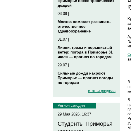
Приморье после тропических
к
дождей
03.08 |
К
Москва помогает развивать
з
отечественное
а
здравоохранение
А
31.07 |
№
н
Ливни, грозы и порывистый
ветер: погода в Приморье 31
С
июля — прогноз по городам
з
29.07 |
Сильные дожди накроют
Приморье — прогноз погоды
В
по городам
п
статьи раздела
м
В
п
Регион сегодня
п
о
29 Мая 2026, 16:37
Р
Студенты Приморья
У
М