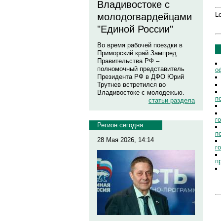
Владивостоке с
Lo
молодогвардейцами
"Единой России"
Во время рабочей поездки в
Приморский край Зампред
Правительства РФ –
полномочный представитель
о
Президента РФ в ДФО Юрий
Трутнев встретился во
Владивостоке с молодежью.
п
статьи раздела
г
Регион сегодня
п
28 Мая 2026, 14:14
г
п