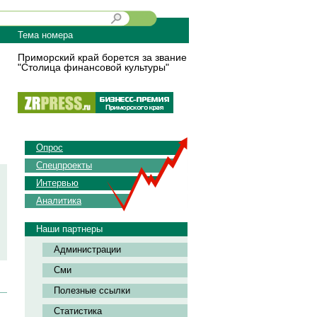
Тема номера
Приморский край борется за звание
"Столица финансовой культуры"
Опрос
Спецпроекты
Интервью
Аналитика
Наши партнеры
Администрации
Сми
Полезные ссылки
Статистика