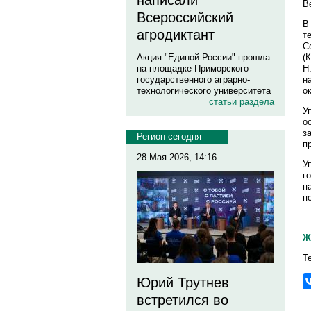
написали
В
Всероссийский
В
агродиктант
т
С
(
Акция "Единой России" прошла
Н
на площадке Приморского
н
государственного аграрно-
о
технологического университета
статьи раздела
У
о
з
Регион сегодня
п
28 Мая 2026, 14:16
У
г
п
п
Ж
Т
Юрий Трутнев
встретился во