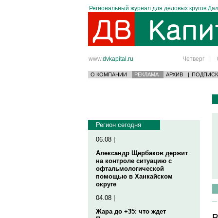
Региональный журнал для деловых кругов Дал
www.
dvkapital.ru
Четверг
|
О КОМПАНИИ
РЕКЛАМА
АРХИВ
|
ПОДПИСК
Регион сегодня
06.08 |
Александр Щербаков держит
на контроле ситуацию с
офтальмологической
помощью в Ханкайском
округе
04.08 |
Жара до +35: что ждет
В