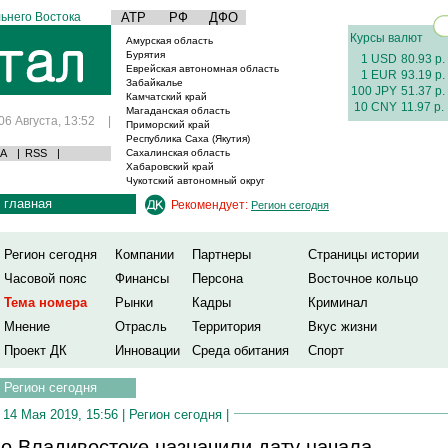
ьнего Востока
АТР
РФ
ДФО
Курсы валют
Амурская область
Бурятия
1 USD
80.93 р.
Еврейская автономная область
1 EUR
93.19 р.
Забайкалье
100 JPY
51.37 р.
Камчатский край
10 CNY
11.97 р.
Магаданская область
06 Августа, 13:52
|
Приморский край
Республика Саха (Якутия)
А
|
RSS
|
Сахалинская область
Хабаровский край
Чукотский автономный округ
главная
Рекомендует:
Регион сегодня
Регион сегодня
Компании
Партнеры
Страницы истории
Часовой пояс
Финансы
Персона
Восточное кольцо
Тема номера
Рынки
Кадры
Криминал
Мнение
Отрасль
Территория
Вкус жизни
Проект ДК
Инновации
Среда обитания
Спорт
Регион сегодня
14 Мая 2019, 15:56 |
Регион сегодня
|
о Владивостоке назначили дату начала