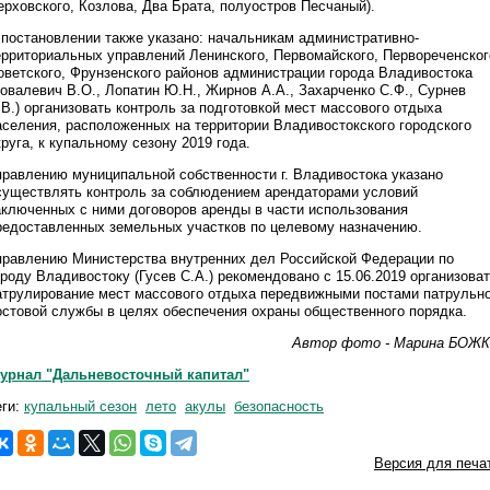
ерховского, Козлова, Два Брата, полуостров Песчаный).
 постановлении также указано: начальникам административно-
ерриториальных управлений Ленинского, Первомайского, Первореченског
оветского, Фрунзенского районов администрации города Владивостока
Ковалевич В.О., Лопатин Ю.Н., Жирнов А.А., Захарченко С.Ф., Сурнев
.В.) организовать контроль за подготовкой мест массового отдыха
аселения, расположенных на территории Владивостокского городского
круга, к купальному сезону 2019 года.
правлению муниципальной собственности г. Владивостока указано
существлять контроль за соблюдением арендаторами условий
аключенных с ними договоров аренды в части использования
редоставленных земельных участков по целевому назначению.
правлению Министерства внутренних дел Российской Федерации по
ороду Владивостоку (Гусев С.А.) рекомендовано с 15.06.2019 организова
атрулирование мест массового отдыха передвижными постами патрульно
остовой службы в целях обеспечения охраны общественного порядка.
Автор фото - Марина БОЖ
урнал "Дальневосточный капитал"
еги:
купальный сезон
лето
акулы
безопасность
Версия для печа