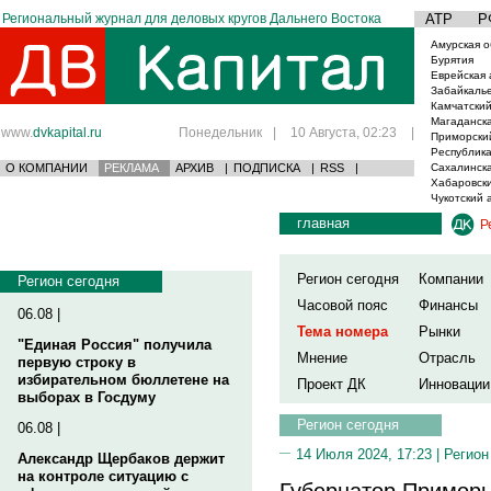
Региональный журнал для деловых кругов Дальнего Востока
АТР
Р
Амурская о
Бурятия
Еврейская 
Забайкаль
Камчатский
Магаданска
www.
dvkapital.ru
Понедельник
|
10 Августа, 02:23
|
Приморски
Республика
О КОМПАНИИ
РЕКЛАМА
АРХИВ
|
ПОДПИСКА
|
RSS
|
Сахалинска
Хабаровски
Чукотский 
главная
Р
Регион сегодня
Компании
Регион сегодня
Часовой пояс
Финансы
06.08 |
Тема номера
Рынки
"Единая Россия" получила
Мнение
Отрасль
первую строку в
избирательном бюллетене на
Проект ДК
Инновации
выборах в Госдуму
Регион сегодня
06.08 |
14 Июля 2024, 17:23 |
Регион
Александр Щербаков держит
на контроле ситуацию с
Губернатор Приморь