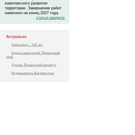
комплексного развития
территории. Завершение работ
намечено на конец 2027 года.
статьи раздела
Актуально
Хабаровску - 160 лет
Адреса инвестиций. Приморский
край
Туризм: Приморский маршрут
Недвижимость Владивостока