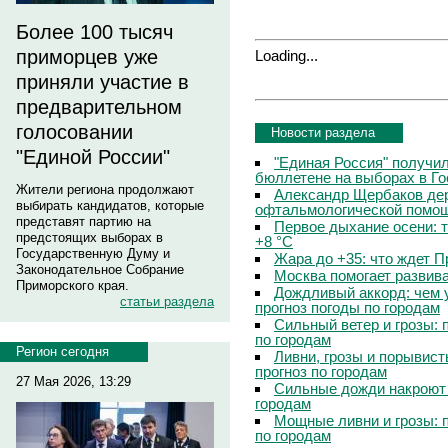
Более 100 тысяч
приморцев уже
Loading...
приняли участие в
предварительном
голосовании
Новости раздела
"Единой России"
"Единая Россия" получи
бюллетене на выборах в Г
Жители региона продолжают
Александр Щербаков дер
выбирать кандидатов, которые
офтальмологической помощ
представят партию на
Первое дыхание осени: 
предстоящих выборах в
+8 °C
Государственную Думу и
Жара до +35: что ждет 
Законодательное Собрание
Москва помогает развив
Приморского края.
Дождливый аккорд: чем 
статьи раздела
прогноз погоды по городам
Сильный ветер и грозы: 
по городам
Регион сегодня
Ливни, грозы и порывист
прогноз по городам
27 Мая 2026, 13:29
Сильные дожди накроют 
городам
Мощные ливни и грозы: 
по городам