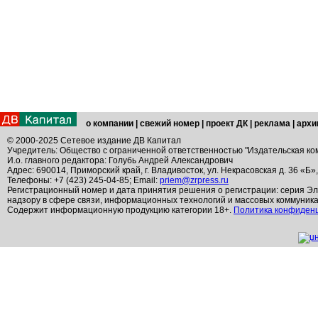
о компании
|
свежий номер
|
проект ДК
|
реклама
|
архи
© 2000-2025 Сетевое издание ДВ Капитал
Учредитель: Общество с ограниченной ответственностью "Издательская ко
И.о. главного редактора: Голубь Андрей Александрович
Адрес: 690014, Приморский край, г. Владивосток, ул. Некрасовская д. 36 «Б»
Телефоны: +7 (423) 245-04-85; Email:
priem@zrpress.ru
Регистрационный номер и дата принятия решения о регистрации: серия Эл
надзору в сфере связи, информационных технологий и массовых коммуник
Содержит информационную продукцию категории 18+.
Политика конфиден