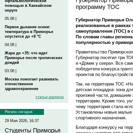
офтальмологической
программу ТОС
помощью в Ханкайском
округе
05.08 |
Губернатор Приморья Ол
реализованные в рамках 
Первое дыхание осени:
самоуправления (ТОС) в с
температура в Приморье
По словам главы региона
опустится до +8 °C
популярностью у примор
04.08 |
Правительство Приморског
Жара до +35: что ждет
Губернатор посетил три ТОС
Приморье после тропических
дождей
и «Домик у озера». Все са
победители конкурса грант
03.08 |
проектов по благоустройств
Москва помогает развивать
Так, на территории ТОС «Н
отечественное
здравоохранение
детская площадка: зона для
проезжей части, домашние 
статьи раздела
территорию. Кроме того, у
чему территория стала исп
Установлены новые малые 
Регион сегодня
спортивного назначения.
29 Мая 2026, 16:37
Благодаря конкурсу на терр
Студенты Приморья
созданы условия для детско