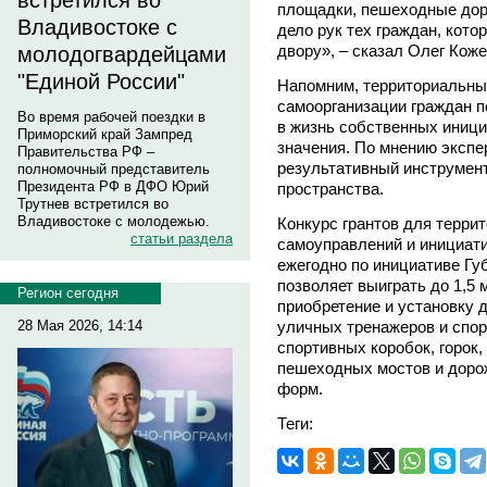
встретился во
площадки, пешеходные дор
Владивостоке с
дело рук тех граждан, кот
двору», – сказал Олег Коже
молодогвардейцами
"Единой России"
Напомним, территориальны
самоорганизации граждан п
Во время рабочей поездки в
в жизнь собственных иници
Приморский край Зампред
значения. По мнению экспе
Правительства РФ –
результативный инструмен
полномочный представитель
Президента РФ в ДФО Юрий
пространства.
Трутнев встретился во
Владивостоке с молодежью.
Конкурс грантов для терр
статьи раздела
самоуправлений и инициати
ежегодно по инициативе Гу
позволяет выиграть до 1,5 
Регион сегодня
приобретение и установку 
уличных тренажеров и спор
28 Мая 2026, 14:14
спортивных коробок, горок,
пешеходных мостов и дорож
форм.
Теги: