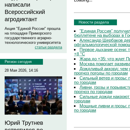
написали
Всероссийский
агродиктант
Новости раздела
Акция "Единой России" прошла
"Единая Россия" получи
на площадке Приморского
бюллетене на выборах в Г
государственного аграрно-
Александр Щербаков дер
технологического университета
офтальмологической помощ
статьи раздела
Первое дыхание осени: 
+8 °C
Жара до +35: что ждет 
Регион сегодня
Москва помогает развив
Дождливый аккорд: чем 
28 Мая 2026, 14:16
прогноз погоды по городам
Сильный ветер и грозы: 
по городам
Ливни, грозы и порывист
прогноз по городам
Сильные дожди накроют 
городам
Мощные ливни и грозы: 
по городам
Юрий Трутнев