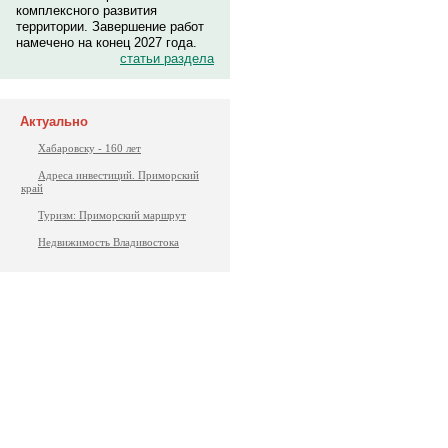
комплексного развития
территории. Завершение работ
намечено на конец 2027 года.
статьи раздела
Актуально
Хабаровску - 160 лет
Адреса инвестиций. Приморский
край
Туризм: Приморский маршрут
Недвижимость Владивостока