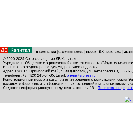
о компании
|
свежий номер
|
проект ДК
|
реклама
|
архи
© 2000-2025 Сетевое издание ДВ Капитал
Учредитель: Общество с ограниченной ответственностью "Издательская ко
И.о. главного редактора: Голубь Андрей Александрович
Адрес: 690014, Приморский край, г. Владивосток, ул. Некрасовская д. 36 «Б»
Телефоны: +7 (423) 245-04-85; Email:
priem@zrpress.ru
Регистрационный номер и дата принятия решения о регистрации: серия Эл
надзору в сфере связи, информационных технологий и массовых коммуник
Содержит информационную продукцию категории 18+.
Политика конфиден