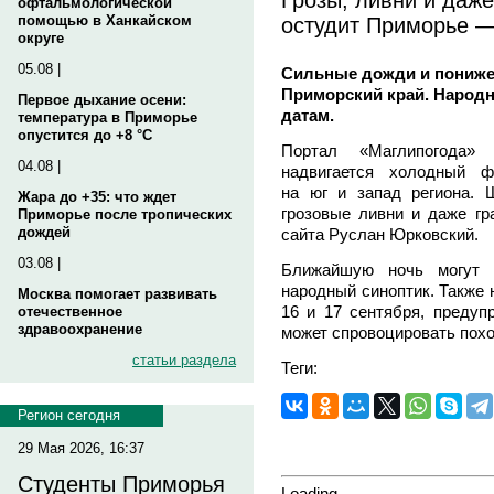
офтальмологической
остудит Приморье —
помощью в Ханкайском
округе
05.08 |
Сильные дожди и понижен
Приморский край. Народн
Первое дыхание осени:
датам.
температура в Приморье
опустится до +8 °C
Портал «Маглипогода»
04.08 |
надвигается холодный 
на юг и запад региона. 
Жара до +35: что ждет
грозовые ливни и даже гр
Приморье после тропических
дождей
сайта Руслан Юрковский.
03.08 |
Ближайшую ночь могут о
народный синоптик. Также 
Москва помогает развивать
16 и 17 сентября, предуп
отечественное
здравоохранение
может спровоцировать пох
статьи раздела
Теги:
Регион сегодня
29 Мая 2026, 16:37
Студенты Приморья
Loading...