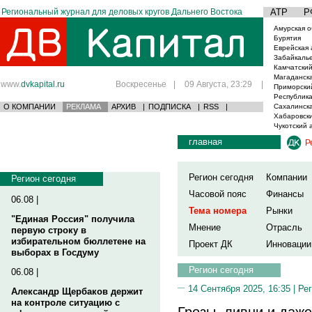
Региональный журнал для деловых кругов Дальнего Востока
АТР
Р
Амурская о
Бурятия
Еврейская 
Забайкаль
Камчатский
Магаданска
www.
dvkapital.ru
Воскресенье
|
09 Августа, 23:29
|
Приморски
Республика
О КОМПАНИИ
РЕКЛАМА
АРХИВ
|
ПОДПИСКА
|
RSS
|
Сахалинска
Хабаровски
Чукотский 
главная
Р
Регион сегодня
Компании
Регион сегодня
Часовой пояс
Финансы
06.08 |
Тема номера
Рынки
"Единая Россия" получила
Мнение
Отрасль
первую строку в
избирательном бюллетене на
Проект ДК
Инновации
выборах в Госдуму
Регион сегодня
06.08 |
14 Сентября 2025, 16:35 |
Рег
Александр Щербаков держит
на контроле ситуацию с
Грозы, ливни и даж