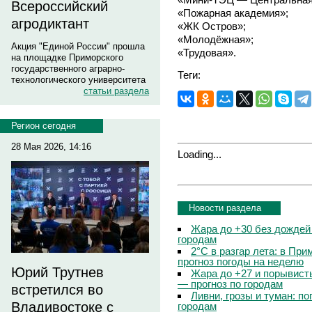
Всероссийский
«Пожарная академия»;
агродиктант
«ЖК Остров»;
«Молодёжная»;
Акция "Единой России" прошла
«Трудовая».
на площадке Приморского
государственного аграрно-
Теги:
технологического университета
статьи раздела
Регион сегодня
28 Мая 2026, 14:16
Loading...
Новости раздела
Жара до +30 без дождей
городам
2°C в разгар лета: в Пр
прогноз погоды на неделю
Юрий Трутнев
Жара до +27 и порывисты
— прогноз по городам
встретился во
Ливни, грозы и туман: по
Владивостоке с
городам