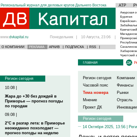
Региональный журнал для деловых кругов Дальнего Востока
АТР
Р
Амурская о
Бурятия
Еврейская 
Забайкаль
Камчатский
Магаданска
www.
dvkapital.ru
Понедельник
|
10 Августа, 23:06
|
Приморски
Республика
О КОМПАНИИ
РЕКЛАМА
АРХИВ
|
ПОДПИСКА
|
RSS
|
Сахалинска
Хабаровски
Чукотский 
главная
Р
Регион сегодня
Компании
Регион сегодня
Часовой пояс
Финансы
10.08 |
Тема номера
Рынки
Жара до +30 без дождей в
Мнение
Отрасль
Приморье — прогноз погоды
по городам
Проект ДК
Инновации
09.08 |
Регион сегодня
2°C в разгар лета: в Приморье
14 Октября 2025, 13:56 |
Реги
неожиданно похолодает —
прогноз погоды на неделю
Дождь и ветер пере