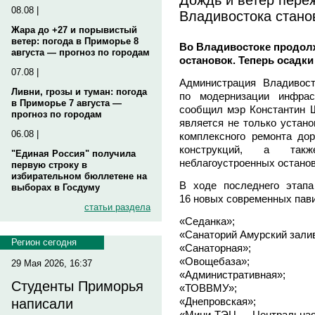
08.08 |
Владивостока стано
Жара до +27 и порывистый
ветер: погода в Приморье 8
Во Владивостоке продол
августа — прогноз по городам
остановок. Теперь осадк
07.08 |
Администрация Владивос
Ливни, грозы и туман: погода
по модернизации инфрас
в Приморье 7 августа —
сообщил мэр Константин 
прогноз по городам
является не только устан
06.08 |
комплексного ремонта дор
конструкций, а так
"Единая Россия" получила
неблагоустроенных остано
первую строку в
избирательном бюллетене на
В ходе последнего этап
выборах в Госдуму
16 новых современных пави
статьи раздела
«Седанка»;
«Санаторий Амурский зали
Регион сегодня
«Санаторная»;
«Овощебаза»;
29 Мая 2026, 16:37
«Административная»;
Студенты Приморья
«ТОВВМУ»;
«Днепровская»;
написали
«Мини-ТЭЦ — Центральная