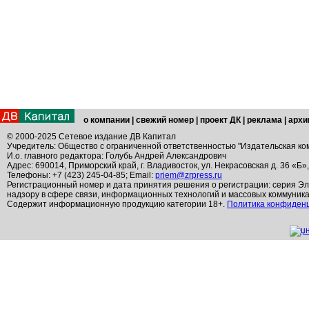
о компании
|
свежий номер
|
проект ДК
|
реклама
|
архи
© 2000-2025 Сетевое издание ДВ Капитал
Учредитель: Общество с ограниченной ответственностью "Издательская ко
И.о. главного редактора: Голубь Андрей Александрович
Адрес: 690014, Приморский край, г. Владивосток, ул. Некрасовская д. 36 «Б»
Телефоны: +7 (423) 245-04-85; Email:
priem@zrpress.ru
Регистрационный номер и дата принятия решения о регистрации: серия Эл
надзору в сфере связи, информационных технологий и массовых коммуник
Содержит информационную продукцию категории 18+.
Политика конфиден