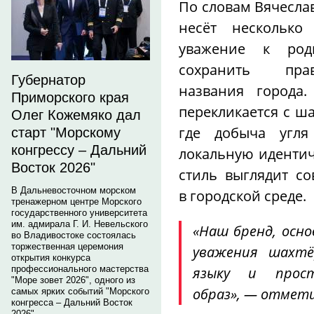
По словам Вячеслав
несёт несколько 
уважение к ро
сохранить пра
Губернатор
названия города.
Приморского края
перекликается с ш
Олег Кожемяко дал
где добыча угля
старт "Морскому
конгрессу – Дальний
локальную идентич
Восток 2026"
стиль выглядит со
В Дальневосточном морском
в городской среде.
тренажерном центре Морского
государственного университета
им. адмирала Г. И. Невельского
«Наш бренд, осно
во Владивостоке состоялась
торжественная церемония
уважения шахтё
открытия конкурса
языку и прост
профессионального мастерства
"Море зовет 2026", одного из
образ», — отмети
самых ярких событий "Морского
конгресса – Дальний Восток
2026".