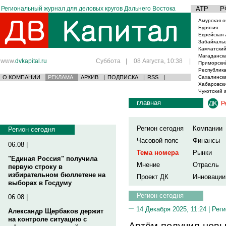
Региональный журнал для деловых кругов Дальнего Востока
АТР
Р
Амурская о
Бурятия
Еврейская 
Забайкаль
Камчатский
Магаданска
www.
dvkapital.ru
Суббота
|
08 Августа, 10:38
|
Приморски
Республика
О КОМПАНИИ
РЕКЛАМА
АРХИВ
|
ПОДПИСКА
|
RSS
|
Сахалинска
Хабаровски
Чукотский 
главная
Р
Регион сегодня
Компании
Регион сегодня
Часовой пояс
Финансы
06.08 |
Тема номера
Рынки
"Единая Россия" получила
Мнение
Отрасль
первую строку в
избирательном бюллетене на
Проект ДК
Инновации
выборах в Госдуму
Регион сегодня
06.08 |
14 Декабря 2025, 11:24 |
Реги
Александр Щербаков держит
на контроле ситуацию с
Артём получил новы