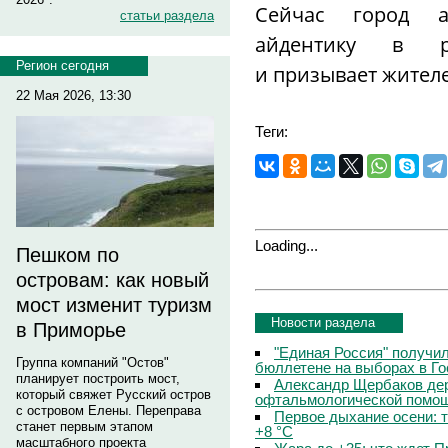
Сейчас город а
статьи раздела
айдентику в ра
Регион сегодня
и призывает жителе
22 Мая 2026, 13:30
Теги:
Loading...
Пешком по
островам: как новый
мост изменит туризм
Новости раздела
в Приморье
"Единая Россия" получи
Группа компаний "Остов"
бюллетене на выборах в Г
планирует построить мост,
Александр Щербаков дер
который свяжет Русский остров
офтальмологической помощ
с островом Елены. Переправа
Первое дыхание осени: 
станет первым этапом
+8 °C
масштабного проекта