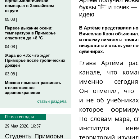
офтальмологической
буквы "Ё" и точек 
помощью в Ханкайском
округе
идею
05.08 |
В Артёме представили но
Первое дыхание осени:
температура в Приморье
Вячеслав Квон объяснил,
опустится до +8 °C
и почему символы-точки 
визуальный стиль уже поя
04.08 |
сувенирах.
Жара до +35: что ждет
Приморье после тропических
Глава Артёма рас
дождей
канале, что кома
03.08 |
именно сегодн
Москва помогает развивать
отечественное
Он отметил, что
здравоохранение
и не об учебниках
статьи раздела
которое формиру
По словам мэра, 
Регион сегодня
института инв
29 Мая 2026, 16:37
Студенты Приморья
территорий изучил