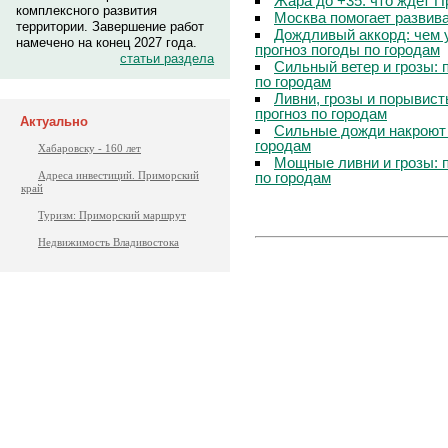
Жара до +35: что ждет 
комплексного развития
Москва помогает развив
территории. Завершение работ
Дождливый аккорд: чем 
намечено на конец 2027 года.
прогноз погоды по городам
статьи раздела
Сильный ветер и грозы: 
по городам
Ливни, грозы и порывист
прогноз по городам
Актуально
Сильные дожди накроют 
городам
Хабаровску - 160 лет
Мощные ливни и грозы: 
по городам
Адреса инвестиций. Приморский
край
Туризм: Приморский маршрут
Недвижимость Владивостока