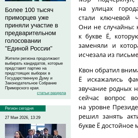
на улицах города
Более 100 тысяч
стали ключевой ч
приморцев уже
приняли участие в
Они не случайны: 
предварительном
к букве Ё, котору
голосовании
заменяли и котор
"Единой России"
исчезала из письм
Жители региона продолжают
выбирать кандидатов, которые
Квон обратил внима
представят партию на
предстоящих выборах в
Ё искажались фа
Государственную Думу и
Законодательное Собрание
звучание родных н
Приморского края.
статьи раздела
сейчас вопрос во
на уровне Президе
Регион сегодня
решил занять акт
27 Мая 2026, 13:29
букве Ё достойное м