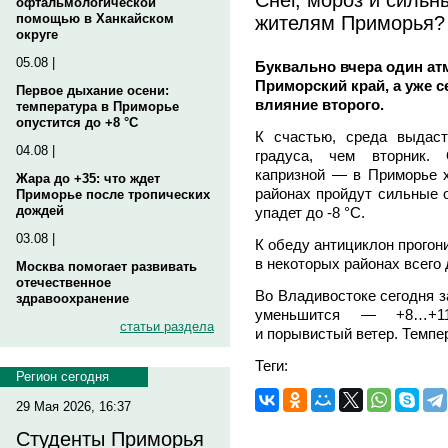
офтальмологической
жителям Приморья?
помощью в Ханкайском
округе
05.08 |
Буквально вчера один а
Приморский край, а уже 
Первое дыхание осени:
влияние второго.
температура в Приморье
опустится до +8 °C
К счастью, среда выдаст
04.08 |
градуса, чем вторник.
капризной — в Приморье х
Жара до +35: что ждет
районах пройдут сильные о
Приморье после тропических
дождей
упадет до -8 °C.
03.08 |
К обеду антициклон прогони
в некоторых районах всего 
Москва помогает развивать
отечественное
Во Владивостоке сегодня з
здравоохранение
уменьшится — +8…+1
статьи раздела
и порывистый ветер. Темпе
Теги:
Регион сегодня
29 Мая 2026, 16:37
Студенты Приморья