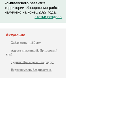
комплексного развития
территории. Завершение работ
намечено на конец 2027 года.
статьи раздела
Актуально
Хабаровску - 160 лет
Адреса инвестиций. Приморский
край
Туризм: Приморский маршрут
Недвижимость Владивостока