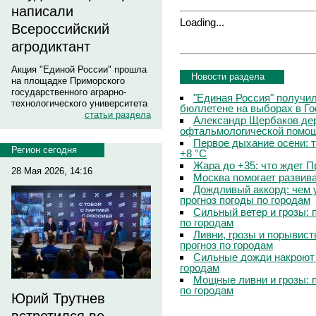
написали
Loading...
Всероссийский
агродиктант
Акция "Единой России" прошла
Новости раздела
на площадке Приморского
государственного аграрно-
"Единая Россия" получи
технологического университета
бюллетене на выборах в Г
статьи раздела
Александр Щербаков дер
офтальмологической помощ
Первое дыхание осени: 
Регион сегодня
+8 °C
Жара до +35: что ждет 
28 Мая 2026, 14:16
Москва помогает развив
Дождливый аккорд: чем 
прогноз погоды по городам
Сильный ветер и грозы: 
по городам
Ливни, грозы и порывист
прогноз по городам
Сильные дожди накроют 
городам
Мощные ливни и грозы: 
по городам
Юрий Трутнев