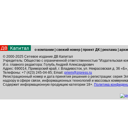
о компании
|
свежий номер
|
проект ДК
|
реклама
|
архи
© 2000-2025 Сетевое издание ДВ Капитал
Учредитель: Общество с ограниченной ответственностью "Издательская ко
И.о. главного редактора: Голубь Андрей Александрович
Адрес: 690014, Приморский край, г. Владивосток, ул. Некрасовская д. 36 «Б»
Телефоны: +7 (423) 245-04-85; Email:
priem@zrpress.ru
Регистрационный номер и дата принятия решения о регистрации: серия Эл
надзору в сфере связи, информационных технологий и массовых коммуник
Содержит информационную продукцию категории 18+.
Политика конфиден