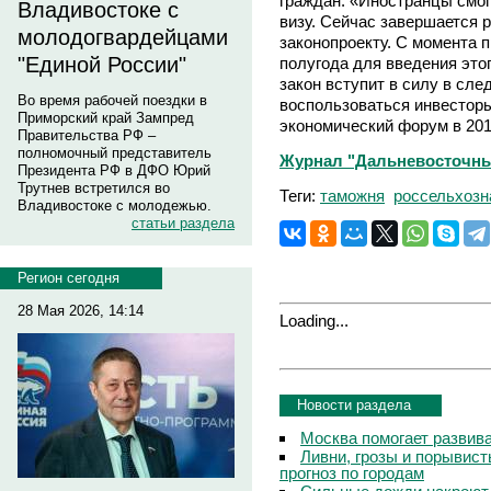
граждан. «Иностранцы смог
Владивостоке с
визу. Сейчас завершается 
молодогвардейцами
законопроекту. С момента 
"Единой России"
полугода для введения это
закон вступит в силу в сле
Во время рабочей поездки в
воспользоваться инвестор
Приморский край Зампред
экономический форум в 201
Правительства РФ –
полномочный представитель
Журнал "Дальневосточны
Президента РФ в ДФО Юрий
Трутнев встретился во
Теги:
таможня
россельхозн
Владивостоке с молодежью.
статьи раздела
Регион сегодня
28 Мая 2026, 14:14
Loading...
Новости раздела
Москва помогает развив
Ливни, грозы и порывист
прогноз по городам