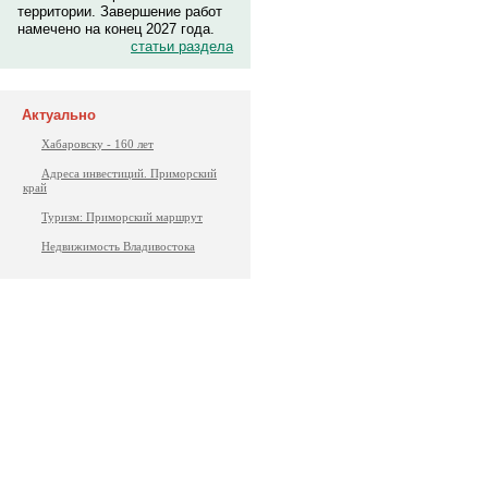
территории. Завершение работ
намечено на конец 2027 года.
статьи раздела
Актуально
Хабаровску - 160 лет
Адреса инвестиций. Приморский
край
Туризм: Приморский маршрут
Недвижимость Владивостока