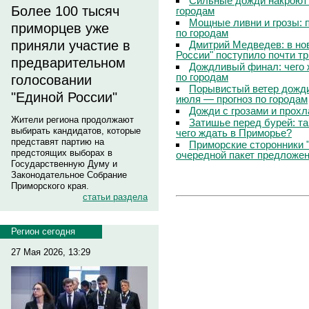
Сильные дожди накроют 
Более 100 тысяч
городам
Мощные ливни и грозы: 
приморцев уже
по городам
приняли участие в
Дмитрий Медведев: в но
России" поступило почти т
предварительном
Дождливый финал: чего 
по городам
голосовании
Порывистый ветер дожди
"Единой России"
июля — прогноз по городам
Дожди с грозами и прохл
Жители региона продолжают
Затишье перед бурей: т
выбирать кандидатов, которые
чего ждать в Приморье?
представят партию на
Приморские сторонники 
предстоящих выборах в
очередной пакет предложе
Государственную Думу и
Законодательное Собрание
Приморского края.
статьи раздела
Регион сегодня
27 Мая 2026, 13:29