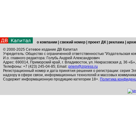
о компании
|
свежий номер
|
проект ДК
|
реклама
|
архи
© 2000-2025 Сетевое издание ДВ Капитал
Учредитель: Общество с ограниченной ответственностью "Издательская ко
И.о. главного редактора: Голубь Андрей Александрович
Адрес: 690014, Приморский край, г. Владивосток, ул. Некрасовская д. 36 «Б»
Телефоны: +7 (423) 245-04-85; Email:
priem@zrpress.ru
Регистрационный номер и дата принятия решения о регистрации: серия Эл
надзору в сфере связи, информационных технологий и массовых коммуник
Содержит информационную продукцию категории 18+.
Политика конфиден