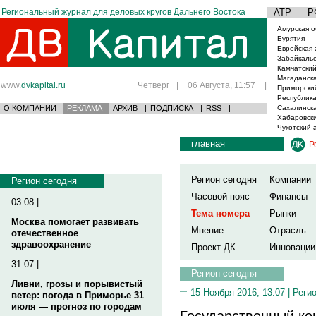
Региональный журнал для деловых кругов Дальнего Востока
АТР
Р
Амурская о
Бурятия
Еврейская 
Забайкаль
Камчатский
Магаданска
www.
dvkapital.ru
Четверг
|
06 Августа, 11:57
|
Приморски
Республика
О КОМПАНИИ
РЕКЛАМА
АРХИВ
|
ПОДПИСКА
|
RSS
|
Сахалинска
Хабаровски
Чукотский 
главная
Р
Регион сегодня
Компании
Регион сегодня
Часовой пояс
Финансы
03.08 |
Тема номера
Рынки
Москва помогает развивать
Мнение
Отрасль
отечественное
здравоохранение
Проект ДК
Инновации
31.07 |
Регион сегодня
Ливни, грозы и порывистый
15 Ноября 2016, 13:07 |
Реги
ветер: погода в Приморье 31
июля — прогноз по городам
Государственный ко