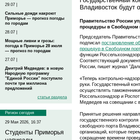
29.07 |
Владивосток будут 
Сильные дожди накроют
Приморье — прогноз погоды
Правительство России у
по городам
процедуры в Свободном 
28.07 |
Председатель Правительст
Мощные ливни и грозы:
подписал
постановление о
погода в Приморье 28 июля
процедур в Свободном пор
— прогноз по городам
функции Россельхознадзор
27.07 |
Соответствующий документ
России, пишет журнал "Дал
Дмитрий Медведев: в новую
Народную программу
«Теперь контрольно-надзор
"Единой России" поступило
почти три миллиона
руки. Государственный кон
предложений
осуществлять таможенники.
Россельхознадзор и Роспот
статьи раздела
Медведев на совещании с 
Регион сегодня
Принятые решения направл
государственного контроля 
29 Мая 2026, 16:37
свободного порта Владивос
Студенты Приморья
организаций, которые пере
сокращение времени провед