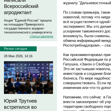
написали
журналу "Дальневосточный
Всероссийский
агродиктант
По словам премьера, таки
новеллой, потому что нигде 
Акция "Единой России" прошла
всё осуществляется одной 
на площадке Приморского
эксперимент. Мы это делае
государственного аграрно-
ускорения таможенного дос
технологического университета
возникнуть, были снижены,
статьи раздела
обмена информацией между
Роспотребнадзором», – ска
Регион сегодня
Как прокомментировал прин
28 Мая 2026, 14:16
Российской Федерации по 
Галушка, «Закон о Свободн
Это не застывшая новелла,
инвесторов и создания бла
бизнеса. По мере надобнос
совершенствовать. Если пра
изменения или что-то допо
Напомним, что сейчас в Г
Юрий Трутнев
внести законопроект об уп
территории свободного пор
встретился во