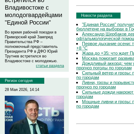
встретился во
Владивостоке с
молодогвардейцами
Новости раздела
"Единой России"
"Единая Россия" получи
бюллетене на выборах в Г
Во время рабочей поездки в
Александр Щербаков дер
Приморский край Зампред
офтальмологической помощ
Правительства РФ –
Первое дыхание осени: 
полномочный представитель
+8 °C
Президента РФ в ДФО Юрий
Жара до +35: что ждет 
Трутнев встретился во
Москва помогает развив
Владивостоке с молодежью.
Дождливый аккорд: чем 
статьи раздела
прогноз погоды по городам
Сильный ветер и грозы: 
по городам
Регион сегодня
Ливни, грозы и порывист
прогноз по городам
28 Мая 2026, 14:14
Сильные дожди накроют 
городам
Мощные ливни и грозы: 
по городам