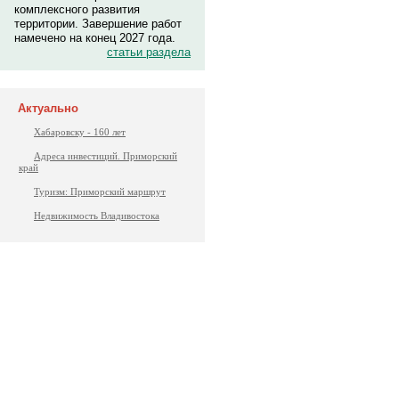
комплексного развития
территории. Завершение работ
намечено на конец 2027 года.
статьи раздела
Актуально
Хабаровску - 160 лет
Адреса инвестиций. Приморский
край
Туризм: Приморский маршрут
Недвижимость Владивостока