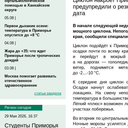
офтальмологической
предупредили о рез
помощью в Ханкайском
округе
дата
05.08 |
В начале следующей нед
Первое дыхание осени:
температура в Приморье
мощного циклона. Непого
опустится до +8 °C
края, сообщили специали
04.08 |
Циклон подойдёт к Примор
осадки почти по всему кр
Жара до +35: что ждет
Приморье после тропических
и перейдут в мокрый 
дождей
а на дорогах — гололеди
ветер, поднимется мет
03.08 |
до -2…-10 °C.
Москва помогает развивать
отечественное
К середине дня циклон с
здравоохранение
Осадки начнут ослабева
локациях. На смену неп
статьи раздела
температура в большинстве
Лёгкий «плюс» возможен ли
Регион сегодня
участках побережья.
29 Мая 2026, 16:37
Во вторник по центральным
Ночные морозы усилятся 
Студенты Приморья