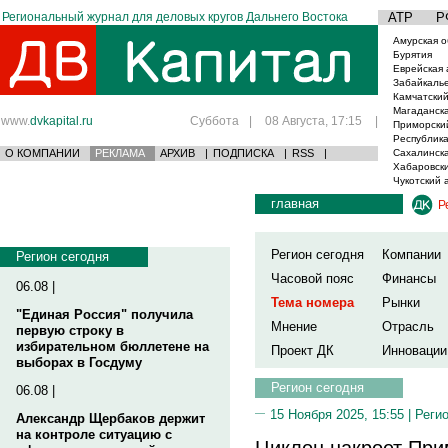
Региональный журнал для деловых кругов Дальнего Востока
АТР
Р
Амурская о
Бурятия
Еврейская 
Забайкаль
Камчатский
Магаданска
www.
dvkapital.ru
Суббота
|
08 Августа, 17:15
|
Приморски
Республика
О КОМПАНИИ
РЕКЛАМА
АРХИВ
|
ПОДПИСКА
|
RSS
|
Сахалинска
Хабаровски
Чукотский 
главная
Р
Регион сегодня
Компании
Регион сегодня
Часовой пояс
Финансы
06.08 |
Тема номера
Рынки
"Единая Россия" получила
Мнение
Отрасль
первую строку в
избирательном бюллетене на
Проект ДК
Инновации
выборах в Госдуму
Регион сегодня
06.08 |
15 Ноября 2025, 15:55 |
Реги
Александр Щербаков держит
на контроле ситуацию с
Циклон накроет При