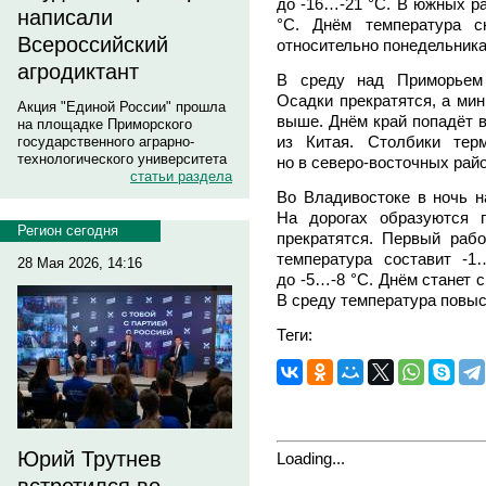
до -16…-21 °C. В южных ра
написали
°C. Днём температура с
Всероссийский
относительно понедельника
агродиктант
В среду над Приморьем 
Осадки прекратятся, а ми
Акция "Единой России" прошла
выше. Днём край попадёт 
на площадке Приморского
из Китая. Столбики тер
государственного аграрно-
технологического университета
но в северо-восточных рай
статьи раздела
Во Владивостоке в ночь н
На дорогах образуются 
Регион сегодня
прекратятся. Первый рабо
температура составит -1
28 Мая 2026, 14:16
до -5…-8 °C. Днём станет 
В среду температура повы
Теги:
Юрий Трутнев
Loading...