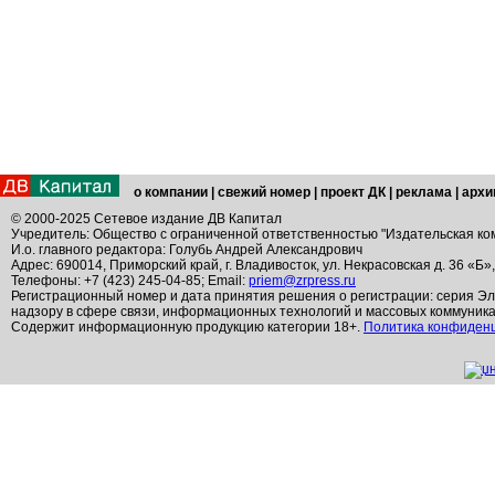
о компании
|
свежий номер
|
проект ДК
|
реклама
|
архи
© 2000-2025 Сетевое издание ДВ Капитал
Учредитель: Общество с ограниченной ответственностью "Издательская ко
И.о. главного редактора: Голубь Андрей Александрович
Адрес: 690014, Приморский край, г. Владивосток, ул. Некрасовская д. 36 «Б»
Телефоны: +7 (423) 245-04-85; Email:
priem@zrpress.ru
Регистрационный номер и дата принятия решения о регистрации: серия Эл
надзору в сфере связи, информационных технологий и массовых коммуник
Содержит информационную продукцию категории 18+.
Политика конфиден