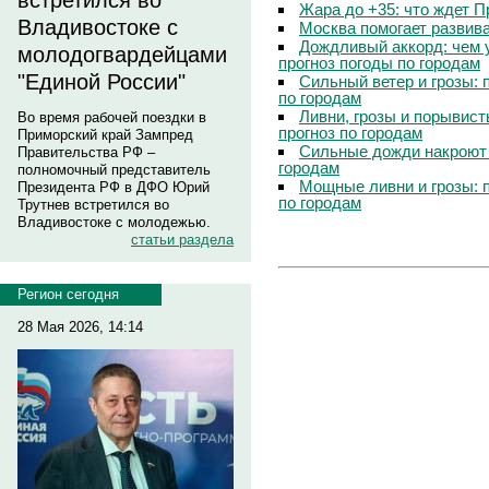
встретился во
Жара до +35: что ждет 
Владивостоке с
Москва помогает развив
Дождливый аккорд: чем 
молодогвардейцами
прогноз погоды по городам
"Единой России"
Сильный ветер и грозы: 
по городам
Ливни, грозы и порывист
Во время рабочей поездки в
прогноз по городам
Приморский край Зампред
Сильные дожди накроют 
Правительства РФ –
городам
полномочный представитель
Мощные ливни и грозы: 
Президента РФ в ДФО Юрий
по городам
Трутнев встретился во
Владивостоке с молодежью.
статьи раздела
Регион сегодня
28 Мая 2026, 14:14