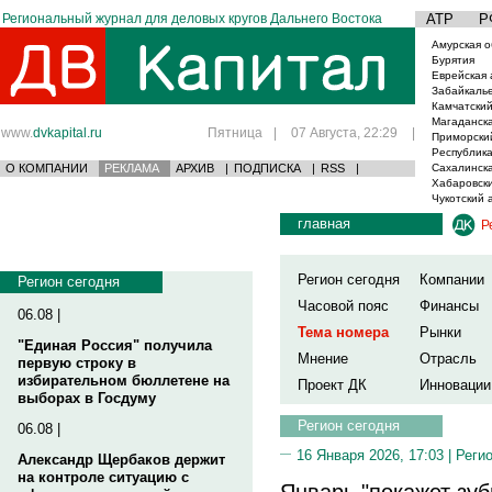
Региональный журнал для деловых кругов Дальнего Востока
АТР
Р
Амурская о
Бурятия
Еврейская 
Забайкаль
Камчатский
Магаданска
www.
dvkapital.ru
Пятница
|
07 Августа, 22:29
|
Приморски
Республика
О КОМПАНИИ
РЕКЛАМА
АРХИВ
|
ПОДПИСКА
|
RSS
|
Сахалинска
Хабаровски
Чукотский 
главная
Р
Регион сегодня
Компании
Регион сегодня
Часовой пояс
Финансы
06.08 |
Тема номера
Рынки
"Единая Россия" получила
Мнение
Отрасль
первую строку в
избирательном бюллетене на
Проект ДК
Инновации
выборах в Госдуму
Регион сегодня
06.08 |
16 Января 2026, 17:03 |
Реги
Александр Щербаков держит
на контроле ситуацию с
Январь "покажет зу