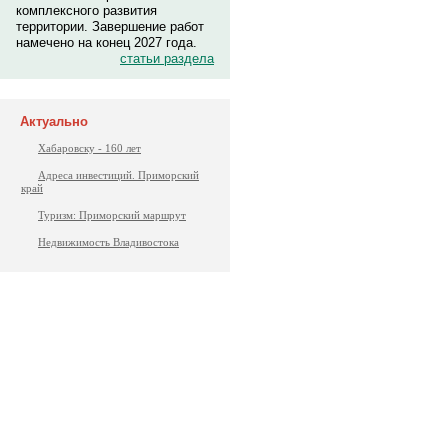
комплексного развития
территории. Завершение работ
намечено на конец 2027 года.
статьи раздела
Актуально
Хабаровску - 160 лет
Адреса инвестиций. Приморский
край
Туризм: Приморский маршрут
Недвижимость Владивостока