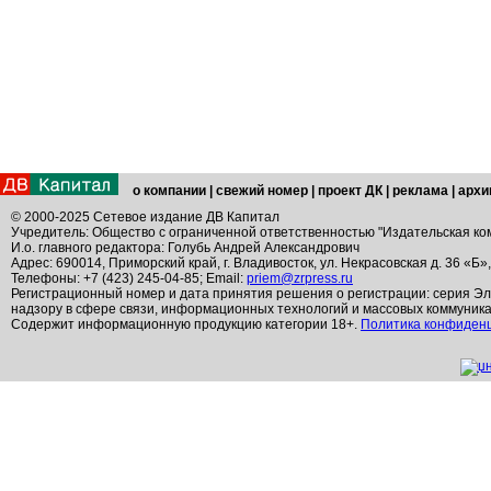
о компании
|
свежий номер
|
проект ДК
|
реклама
|
архи
© 2000-2025 Сетевое издание ДВ Капитал
Учредитель: Общество с ограниченной ответственностью "Издательская ко
И.о. главного редактора: Голубь Андрей Александрович
Адрес: 690014, Приморский край, г. Владивосток, ул. Некрасовская д. 36 «Б»
Телефоны: +7 (423) 245-04-85; Email:
priem@zrpress.ru
Регистрационный номер и дата принятия решения о регистрации: серия Эл
надзору в сфере связи, информационных технологий и массовых коммуник
Содержит информационную продукцию категории 18+.
Политика конфиден