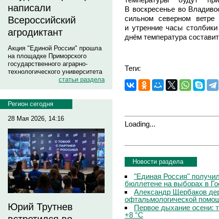
написали
В воскресенье во Владивос
сильном северном ветре
Всероссийский
и утренние часы столбики
агродиктант
днём температура составит
Акция "Единой России" прошла
на площадке Приморского
государственного аграрно-
Теги:
технологического университета
статьи раздела
Регион сегодня
28 Мая 2026, 14:16
Loading...
Новости раздела
"Единая Россия" получи
бюллетене на выборах в Г
Александр Щербаков дер
офтальмологической помощ
Юрий Трутнев
Первое дыхание осени: 
+8 °C