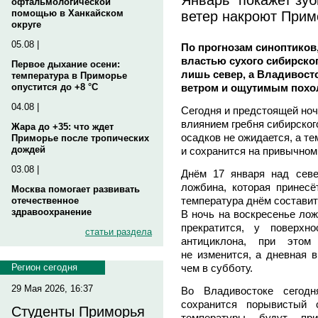
офтальмологической
ветер накроют Прим
помощью в Ханкайском
округе
05.08 |
По прогнозам синоптико
властью сухого сибирског
Первое дыхание осени:
лишь север, а Владивос
температура в Приморье
ветром и ощутимым похо
опустится до +8 °C
04.08 |
Сегодня и предстоящей ноч
влиянием гребня сибирског
Жара до +35: что ждет
осадков не ожидается, а т
Приморье после тропических
дождей
и сохранится на привычном
03.08 |
Днём 17 января над сев
ложбина, которая принесё
Москва помогает развивать
температура днём составит 
отечественное
здравоохранение
В ночь на воскресенье лож
прекратится, у поверхн
статьи раздела
антициклона, при этом
не изменится, а дневная в
чем в субботу.
Регион сегодня
29 Мая 2026, 16:37
Во Владивостоке сегодн
сохранится порывистый 
Студенты Приморья
температуры будут пр