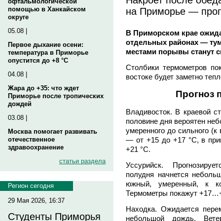
офтальмологической
на Приморье — прог
помощью в Ханкайском
округе
05.08 |
В Приморском крае ожид
отдельных районах — тум
Первое дыхание осени:
местами порывы станут 
температура в Приморье
опустится до +8 °C
Столбики термометров пок
04.08 |
востоке будет заметно тепл
Жара до +35: что ждет
Прогноз 
Приморье после тропических
дождей
Владивосток. В краевой ст
03.08 |
половине дня вероятен неб
умеренного до сильного (к
Москва помогает развивать
отечественное
— от +15 до +17 °C, в при
здравоохранение
+21 °C.
статьи раздела
Уссурийск. Прогнозируе
полудня начнется неболь
южный, умеренный, к ко
Регион сегодня
Термометры покажут +17…+
29 Мая 2026, 16:37
Находка. Ожидается пере
Студенты Приморья
небольшой дождь. Вет