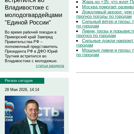
встретился во
Жара до +35: что ждет 
Владивостоке с
Москва помогает развив
Дождливый аккорд: чем 
молодогвардейцами
прогноз погоды по городам
Сильный ветер и грозы: 
"Единой России"
по городам
Ливни, грозы и порывист
Во время рабочей поездки в
прогноз по городам
Приморский край Зампред
Сильные дожди накроют 
Правительства РФ –
городам
полномочный представитель
Мощные ливни и грозы: 
Президента РФ в ДФО Юрий
по городам
Трутнев встретился во
Владивостоке с молодежью.
статьи раздела
Регион сегодня
28 Мая 2026, 14:14