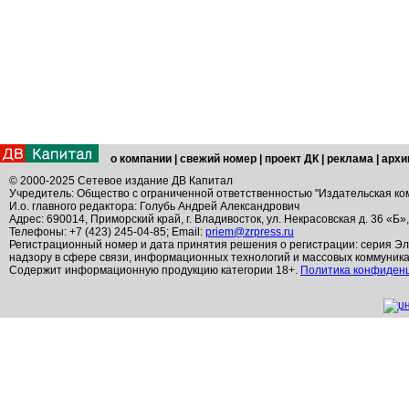
о компании
|
свежий номер
|
проект ДК
|
реклама
|
архи
© 2000-2025 Сетевое издание ДВ Капитал
Учредитель: Общество с ограниченной ответственностью "Издательская ко
И.о. главного редактора: Голубь Андрей Александрович
Адрес: 690014, Приморский край, г. Владивосток, ул. Некрасовская д. 36 «Б»
Телефоны: +7 (423) 245-04-85; Email:
priem@zrpress.ru
Регистрационный номер и дата принятия решения о регистрации: серия Эл
надзору в сфере связи, информационных технологий и массовых коммуник
Содержит информационную продукцию категории 18+.
Политика конфиден