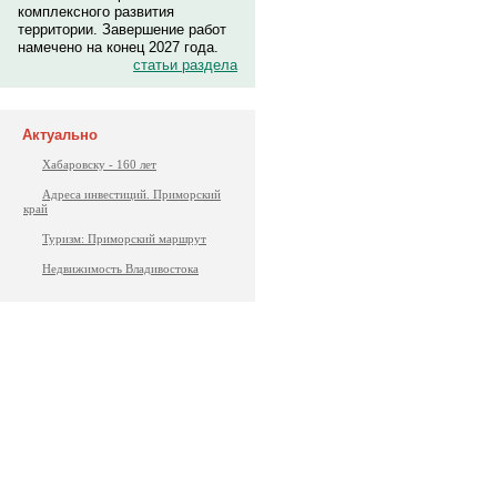
комплексного развития
территории. Завершение работ
намечено на конец 2027 года.
статьи раздела
Актуально
Хабаровску - 160 лет
Адреса инвестиций. Приморский
край
Туризм: Приморский маршрут
Недвижимость Владивостока