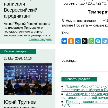
написали
прогреется до +20…+22 °C.
Всероссийский
Темпера
агродиктант
В Амурском заливе — +18
Акция "Единой России" прошла
заливе Посьета — самые к
на площадке Приморского
государственного аграрно-
Теги:
технологического университета
статьи раздела
Регион сегодня
28 Мая 2026, 14:16
Loading...
Новости раздела
"Единая Россия" получи
бюллетене на выборах в Г
Александр Щербаков дер
офтальмологической помощ
Юрий Трутнев
Первое дыхание осени: 
+8 °C