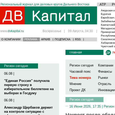
Региональный журнал для деловых кругов Дальнего Востока
АТР
Р
Амурская о
Бурятия
Еврейская 
Забайкаль
Камчатский
Магаданска
www.
dvkapital.ru
Воскресенье
|
09 Августа, 04:30
|
Приморски
Республика
О КОМПАНИИ
РЕКЛАМА
АРХИВ
|
ПОДПИСКА
|
RSS
|
Сахалинска
Хабаровски
Чукотский 
главная
Р
Регион сегодня
Компании
Регион сегодня
Часовой пояс
Финансы
06.08 |
Тема номера
Рынки
"Единая Россия" получила
Мнение
Отрасль
первую строку в
избирательном бюллетене на
Проект ДК
Инновации
выборах в Госдуму
Регион сегодня
06.08 |
16 Июня 2026, 17:35 |
Регион
Александр Щербаков держит
на контроле ситуацию с
Накроет после обед