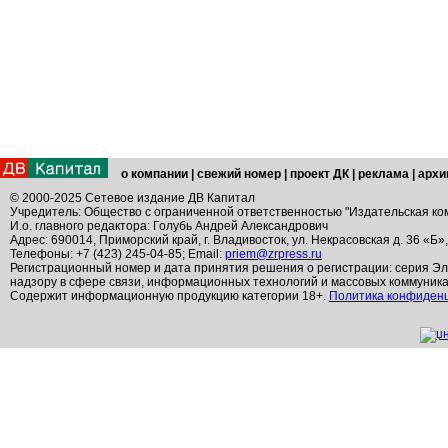
о компании
|
свежий номер
|
проект ДК
|
реклама
|
архи
© 2000-2025 Сетевое издание ДВ Капитал
Учредитель: Общество с ограниченной ответственностью "Издательская ко
И.о. главного редактора: Голубь Андрей Александрович
Адрес: 690014, Приморский край, г. Владивосток, ул. Некрасовская д. 36 «Б»
Телефоны: +7 (423) 245-04-85; Email:
priem@zrpress.ru
Регистрационный номер и дата принятия решения о регистрации: серия Эл
надзору в сфере связи, информационных технологий и массовых коммуник
Содержит информационную продукцию категории 18+.
Политика конфиден