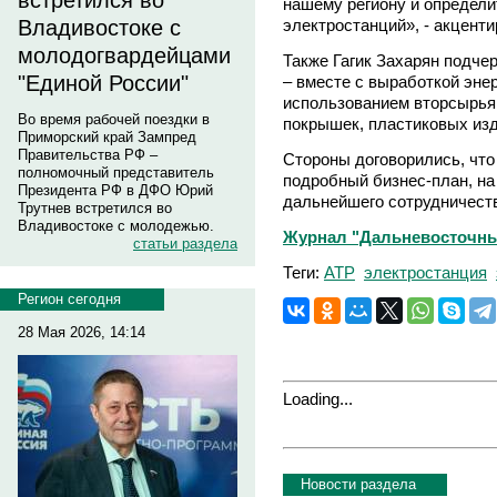
встретился во
нашему региону и определ
электростанций», - акценти
Владивостоке с
молодогвардейцами
Также Гагик Захарян подче
"Единой России"
– вместе с выработкой энер
использованием вторсырья,
Во время рабочей поездки в
покрышек, пластиковых изд
Приморский край Зампред
Правительства РФ –
Стороны договорились, что 
полномочный представитель
подробный бизнес-план, на
Президента РФ в ДФО Юрий
дальнейшего сотрудничест
Трутнев встретился во
Владивостоке с молодежью.
Журнал "Дальневосточны
статьи раздела
Теги:
АТР
электростанция
Регион сегодня
28 Мая 2026, 14:14
Loading...
Новости раздела