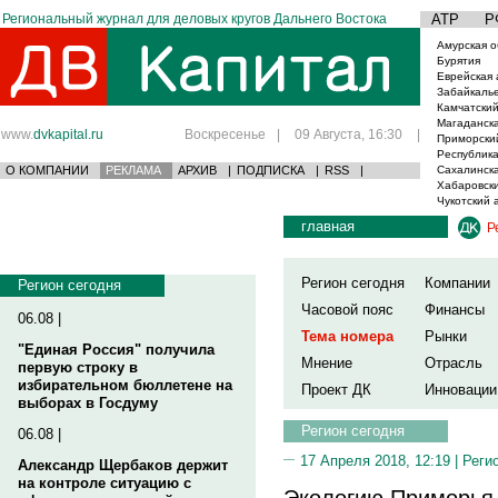
Региональный журнал для деловых кругов Дальнего Востока
АТР
Р
Амурская о
Бурятия
Еврейская 
Забайкаль
Камчатский
Магаданска
www.
dvkapital.ru
Воскресенье
|
09 Августа, 16:30
|
Приморски
Республика
О КОМПАНИИ
РЕКЛАМА
АРХИВ
|
ПОДПИСКА
|
RSS
|
Сахалинска
Хабаровски
Чукотский 
главная
Р
Регион сегодня
Компании
Регион сегодня
Часовой пояс
Финансы
06.08 |
Тема номера
Рынки
"Единая Россия" получила
Мнение
Отрасль
первую строку в
избирательном бюллетене на
Проект ДК
Инновации
выборах в Госдуму
Регион сегодня
06.08 |
17 Апреля 2018, 12:19 |
Реги
Александр Щербаков держит
на контроле ситуацию с
Экологию Приморья 