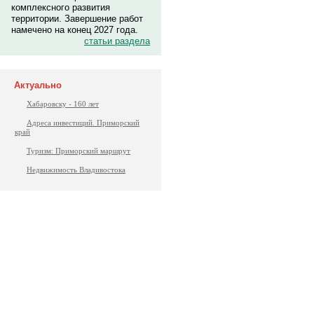
комплексного развития
территории. Завершение работ
намечено на конец 2027 года.
статьи раздела
Актуально
Хабаровску - 160 лет
Адреса инвестиций. Приморский
край
Туризм: Приморский маршрут
Недвижимость Владивостока