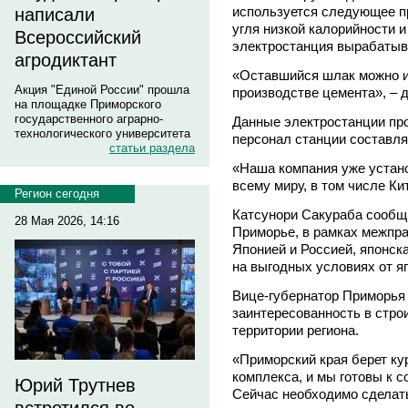
используется следующее п
написали
угля низкой калорийности 
Всероссийский
электростанция вырабатыва
агродиктант
«Оставшийся шлак можно и
Акция "Единой России" прошла
производстве цемента», – 
на площадке Приморского
государственного аграрно-
Данные электростанции пр
технологического университета
персонал станции составля
статьи раздела
«Наша компания уже устан
всему миру, в том числе Ки
Регион сегодня
Катсунори Сакураба сообщи
28 Мая 2026, 14:16
Приморье, в рамках межпр
Японией и Россией, японска
на выгодных условиях от яп
Вице-губернатор Приморья 
заинтересованность в стро
территории региона.
«Приморский края берет ку
комплекса, и мы готовы к 
Юрий Трутнев
Сейчас необходимо сделать