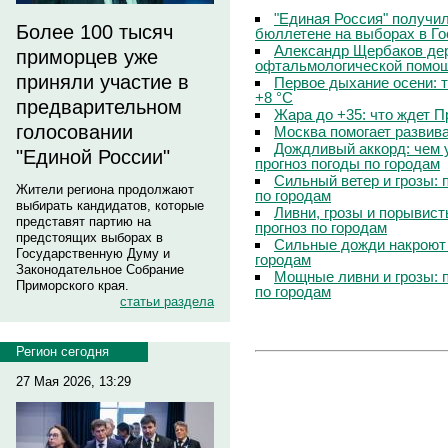
"Единая Россия" получи
Более 100 тысяч
бюллетене на выборах в Г
Александр Щербаков дер
приморцев уже
офтальмологической помощ
приняли участие в
Первое дыхание осени: 
+8 °C
предварительном
Жара до +35: что ждет 
голосовании
Москва помогает развив
Дождливый аккорд: чем 
"Единой России"
прогноз погоды по городам
Сильный ветер и грозы: 
Жители региона продолжают
по городам
выбирать кандидатов, которые
Ливни, грозы и порывист
представят партию на
прогноз по городам
предстоящих выборах в
Сильные дожди накроют 
Государственную Думу и
городам
Законодательное Собрание
Мощные ливни и грозы: 
Приморского края.
по городам
статьи раздела
Регион сегодня
27 Мая 2026, 13:29