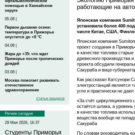
офтальмологической
работающие на авт
помощью в Ханкайском
округе
05.08 |
Японская компания Sumito
установила более 400 под
Первое дыхание осени:
числе Китае, США, Финл
температура в Приморье
опустится до +8 °C
Японская компания Sumitomo
04.08 |
проект создания в Примор
в качестве топлива старые
Жара до +35: что ждет
древесного производства и
Приморье после тропических
дождей
проекта обсудили генераль
Сакураба и вице-губернатор
03.08 |
Как рассказал Катсунори С
Москва помогает развивать
электростанций является т
отечественное
здравоохранение
угле и практически не дают
статьи раздела
«За счёт циркуляционного 
остаётся шлака, а уровень 
в качестве топлива исполь
Регион сегодня
вещества вообще не попада
29 Мая 2026, 16:37
Сакураба
Студенты Приморья
По словам руководитель ко