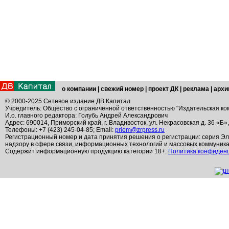
о компании
|
свежий номер
|
проект ДК
|
реклама
|
архи
© 2000-2025 Сетевое издание ДВ Капитал
Учредитель: Общество с ограниченной ответственностью "Издательская ко
И.о. главного редактора: Голубь Андрей Александрович
Адрес: 690014, Приморский край, г. Владивосток, ул. Некрасовская д. 36 «Б»
Телефоны: +7 (423) 245-04-85; Email:
priem@zrpress.ru
Регистрационный номер и дата принятия решения о регистрации: серия Эл
надзору в сфере связи, информационных технологий и массовых коммуник
Содержит информационную продукцию категории 18+.
Политика конфиден