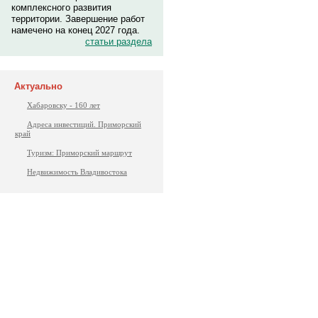
комплексного развития
территории. Завершение работ
намечено на конец 2027 года.
статьи раздела
Актуально
Хабаровску - 160 лет
Адреса инвестиций. Приморский
край
Туризм: Приморский маршрут
Недвижимость Владивостока