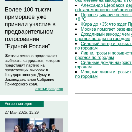
бюллетене на выборах в Г
Александр Щербаков дер
Более 100 тысяч
офтальмологической помощ
Первое дыхание осени: 
приморцев уже
+8 °C
приняли участие в
Жара до +35: что ждет 
Москва помогает развив
предварительном
Дождливый аккорд: чем 
голосовании
прогноз погоды по городам
Сильный ветер и грозы: 
"Единой России"
по городам
Ливни, грозы и порывист
Жители региона продолжают
прогноз по городам
выбирать кандидатов, которые
Сильные дожди накроют 
представят партию на
городам
предстоящих выборах в
Мощные ливни и грозы: 
Государственную Думу и
по городам
Законодательное Собрание
Приморского края.
статьи раздела
Регион сегодня
27 Мая 2026, 13:29