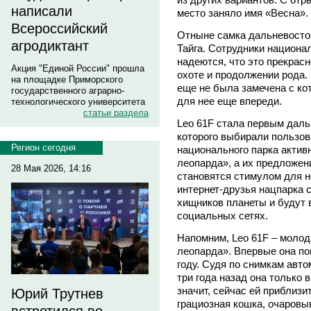
написали
место заняло имя «Весна».
Всероссийский
Отныне самка дальневосточ
агродиктант
Тайга. Сотрудники национа
надеются, что это прекрас
Акция "Единой России" прошла
охоте и продолжении рода. 
на площадке Приморского
еще не была замечена с кот
государственного аграрно-
для нее еще впереди.
технологического университета
статьи раздела
Leo 61F стала первым дал
которого выбирали пользов
Регион сегодня
национального парка актив
леопарда», а их предложен
28 Мая 2026, 14:16
становятся стимулом для н
интернет-друзья нацпарка 
хищников планеты и будут 
социальных сетях.
Напомним, Leo 61F – молод
леопарда». Впервые она по
году. Судя по снимкам авт
три года назад она только 
значит, сейчас ей приблизи
Юрий Трутнев
грациозная кошка, очаров