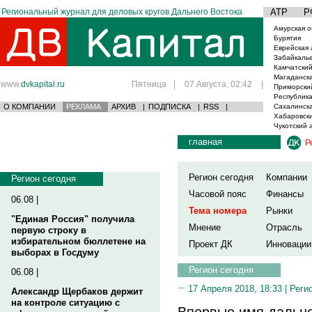
Региональный журнал для деловых кругов Дальнего Востока
АТР
Р
Амурская о
Бурятия
Еврейская 
Забайкаль
Камчатский
Магаданска
www.
dvkapital.ru
Пятница
|
07 Августа, 02:42
|
Приморски
Республика
О КОМПАНИИ
РЕКЛАМА
АРХИВ
|
ПОДПИСКА
|
RSS
|
Сахалинска
Хабаровски
Чукотский 
главная
Р
Регион сегодня
Компании
Регион сегодня
Часовой пояс
Финансы
06.08 |
Тема номера
Рынки
"Единая Россия" получила
Мнение
Отрасль
первую строку в
избирательном бюллетене на
Проект ДК
Инновации
выборах в Госдуму
Регион сегодня
06.08 |
17 Апреля 2018, 18:33 |
Реги
Александр Щербаков держит
на контроле ситуацию с
Впервые имя дальн