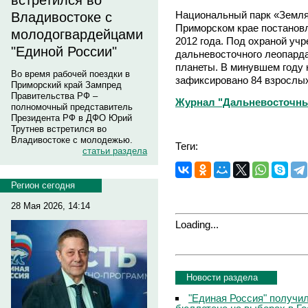
встретился во
Национальный парк «Земля
Владивостоке с
Приморском крае постанов
молодогвардейцами
2012 года. Под охраной уч
"Единой России"
дальневосточного леопарда
планеты. В минувшем году 
Во время рабочей поездки в
зафиксировано 84 взрослы
Приморский край Зампред
Правительства РФ –
Журнал "Дальневосточны
полномочный представитель
Президента РФ в ДФО Юрий
Трутнев встретился во
Владивостоке с молодежью.
Теги:
статьи раздела
Регион сегодня
28 Мая 2026, 14:14
Loading...
Новости раздела
"Единая Россия" получи