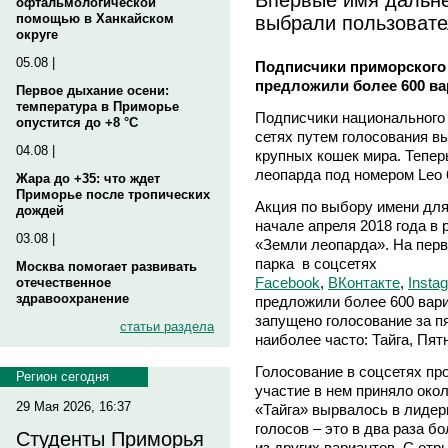
офтальмологической
выбрали пользовате
помощью в Ханкайском
округе
05.08 |
Подписчики приморского 
предложили более 600 ва
Первое дыхание осени:
температура в Приморье
Подписчики национального
опустится до +8 °C
сетях путем голосования в
04.08 |
крупных кошек мира. Тепер
леопарда под номером Leo 6
Жара до +35: что ждет
Приморье после тропических
Акция по выбору имени для
дождей
начале апреля 2018 года в
03.08 |
«Земли леопарда». На перв
парка в соцсетях
Москва помогает развивать
Facebook
,
ВКонтакте
,
Insta
отечественное
здравоохранение
предложили более 600 вари
запущено голосование за п
статьи раздела
наиболее часто: Тайга, Пя
Голосование в соцсетях пр
Регион сегодня
участие в нем приняло окол
29 Мая 2026, 16:37
«Тайга» вырвалось в лидеры
голосов – это в два раза 
Студенты Приморья
из других вариантов. С отр