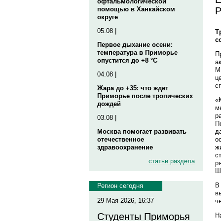
офтальмологической
Р
помощью в Ханкайском
округе
05.08 |
Т
с
Первое дыхание осени:
температура в Приморье
П
опустится до +8 °C
а
М
04.08 |
ц
с
Жара до +35: что ждет
Приморье после тропических
«
дождей
м
р
03.08 |
П
д
Москва помогает развивать
о
отечественное
ж
здравоохранение
с
статьи раздела
р
Ш
В
Регион сегодня
в
29 Мая 2026, 16:37
ч
Студенты Приморья
Н