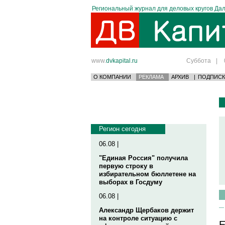
Региональный журнал для деловых кругов Дал
www.
dvkapital.ru
Суббота
|
О КОМПАНИИ
РЕКЛАМА
АРХИВ
|
ПОДПИСК
Регион сегодня
06.08 |
"Единая Россия" получила
первую строку в
избирательном бюллетене на
выборах в Госдуму
06.08 |
Александр Щербаков держит
на контроле ситуацию с
Е