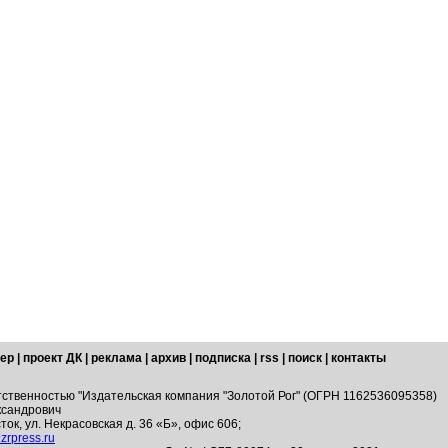
ер
|
проект ДК
|
реклама
|
архив
|
подписка
|
rss
|
поиск
|
контакты
тственностью "Издательская компания "Золотой Рог" (ОГРН 1162536095358)
ксандрович
ток, ул. Некрасовская д. 36 «Б», офис 606;
zrpress.ru