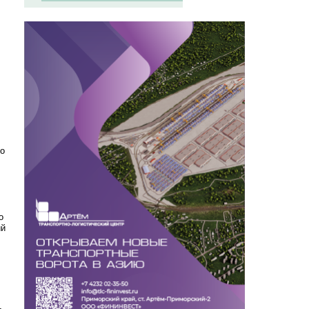
то
о
ий