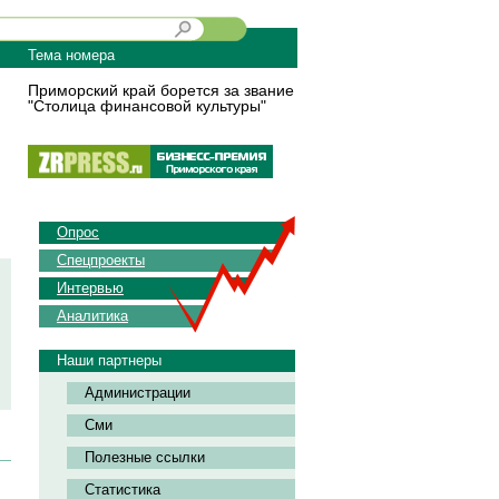
Тема номера
Приморский край борется за звание
"Столица финансовой культуры"
Опрос
Спецпроекты
Интервью
Аналитика
Наши партнеры
Администрации
Сми
Полезные ссылки
Статистика