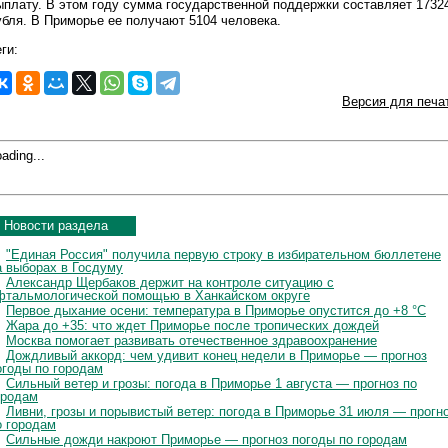
ыплату. В этом году сумма государственной поддержки составляет 1732
убля. В Приморье ее получают 5104 человека.
ги:
Версия для печа
ading...
Новости раздела
"Единая Россия" получила первую строку в избирательном бюллетене
а выборах в Госдуму
Александр Щербаков держит на контроле ситуацию с
фтальмологической помощью в Ханкайском округе
Первое дыхание осени: температура в Приморье опустится до +8 °C
Жара до +35: что ждет Приморье после тропических дождей
Москва помогает развивать отечественное здравоохранение
Дождливый аккорд: чем удивит конец недели в Приморье — прогноз
огоды по городам
Сильный ветер и грозы: погода в Приморье 1 августа — прогноз по
ородам
Ливни, грозы и порывистый ветер: погода в Приморье 31 июля — прогн
о городам
Сильные дожди накроют Приморье — прогноз погоды по городам