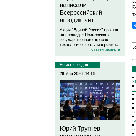
в
написали
р
Всероссийский
Те
агродиктант
Акция "Единой России" прошла
на площадке Приморского
государственного аграрно-
технологического университета
Lo
статьи раздела
Регион сегодня
28 Мая 2026, 14:16
н
о
п
г
Юрий Трутнев
п