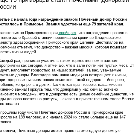
оссии
ретье с начала года награждение знаком Почетный донор России
остоялось в Приморье. Звания удостоены еще 79 жителей края.
равительство Приморского края
сообщает,
что награждение прошло в
ктовом зале Краевой станции переливании крови во Владивостоке.
инистр здравоохранения Приморского края Евгений Шестопалов на
еремонии отметил, что донорство – важная миссия, которая помогает
пасать жизни людей.
Каждый раз, принимая участие в таком торжественном и важном
ероприятии как сегодня, я отмечаю, что в зале почти нет пустых мест. Э
адует, наполняет гордостью за наших жителей, за вас, уважаемые
очетные доноры. Благодаря вам наша медицина возвращает к жизни,
арит здоровье тысячам наших земляков. Такой подарок — бесценен,
собенно, когда речь о детях. Так что как врач говорю: ваша миссия
изненно важна! Горжусь тем, что донорами у нас сейчас активно
тановится молодежь, что в донорстве есть целые семейные династии, чт
яды доноров постоянно растут», – сказал в приветственном слове Евген
естопалов.
 прошлом году число Почетных доноров России в Приморском крае
ыросло на 188 человек, а с начала 2024 их стало больше еще на 147
еловек.
апомним, Почетные доноры имеют право на ежегодную денежную