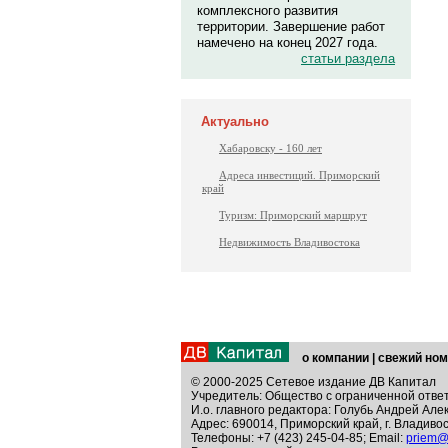
комплексного развития
территории. Завершение работ
намечено на конец 2027 года.
статьи раздела
Актуально
Хабаровску - 160 лет
Адреса инвестиций. Приморский
край
Туризм: Приморский маршрут
Недвижимость Владивостока
о компании
|
свежий ном
© 2000-2025 Сетевое издание ДВ Капитал
Учредитель: Общество с ограниченной отве
И.о. главного редактора: Голубь Андрей Але
Адрес: 690014, Приморский край, г. Владивос
Телефоны: +7 (423) 245-04-85; Email:
priem@