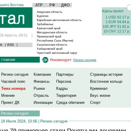
ьнего Востока
АТР
РФ
ДФО
Курсы валют
Амурская область
Бурятия
1 USD
82.17 р.
Еврейская автономная область
1 EUR
94.84 р.
Забайкалье
100 JPY
51.82 р.
Камчатский край
10 CNY
12.17 р.
Магаданская область
08 Августа, 09:51
|
Приморский край
Республика Саха (Якутия)
А
|
RSS
|
Сахалинская область
Хабаровский край
Чукотский автономный округ
главная
Рекомендует:
Регион сегодня
Регион сегодня
Компании
Партнеры
Страницы истории
Часовой пояс
Финансы
Персона
Восточное кольцо
Тема номера
Рынки
Кадры
Криминал
Мнение
Отрасль
Территория
Вкус жизни
Проект ДК
Инновации
Среда обитания
Спорт
Регион сегодня
18 Июля 2024, 10:06 |
Регион сегодня
ще 79 приморцев стали Почетными донорами