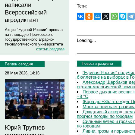
написали
Теги:
Всероссийский
агродиктант
Акция "Единой России" прошла
на площадке Приморского
государственного аграрно-
Loading...
технологического университета
статьи раздела
Новости раздела
Регион сегодня
"Единая Россия" получи
28 Мая 2026, 14:16
бюллетене на выборах в Г
Александр Щербаков дер
офтальмологической помощ
Первое дыхание осени: 
+8 °C
Жара до +35: что ждет 
Москва помогает развив
Дождливый аккорд: чем 
прогноз погоды по городам
Сильный ветер и грозы: 
по городам
Юрий Трутнев
Ливни, грозы и порывист