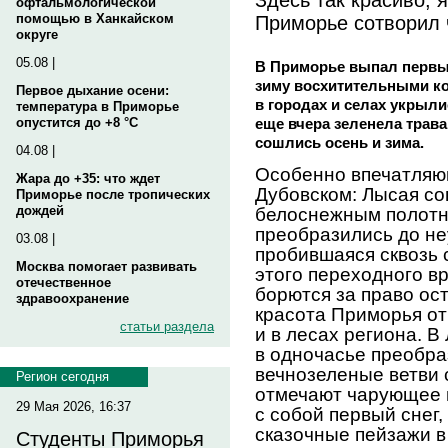
офтальмологической
Приморье сотворил 
помощью в Ханкайском
округе
05.08 |
В Приморье выпал первый
зиму восхитительными ко
Первое дыхание осени:
в городах и селах укрыли
температура в Приморье
еще вчера зеленела трава
опустится до +8 °C
сошлись осень и зима.
04.08 |
Особенно впечатляю
Жара до +35: что ждет
Дубовском: Лысая со
Приморье после тропических
дождей
белоснежным полотн
преобразились до не
03.08 |
пробившаяся сквозь 
Москва помогает развивать
этого переходного вр
отечественное
борются за право ос
здравоохранение
красота Приморья от
статьи раздела
и в лесах региона. 
в одночасье преобра
вечнозеленые ветви
Регион сегодня
отмечают чарующее 
29 Мая 2026, 16:37
с собой первый снег
сказочные пейзажи в
Студенты Приморья