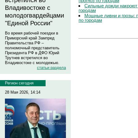
встретился во
прогноз по городам
Сильные дожди накроют 
Владивостоке с
городам
молодогвардейцами
Мощные ливни и грозы: 
по городам
"Единой России"
Во время рабочей поездки в
Приморский край Зампред
Правительства РФ –
полномочный представитель
Президента РФ в ДФО Юрий
Трутнев встретился во
Владивостоке с молодежью.
статьи раздела
Регион сегодня
28 Мая 2026, 14:14