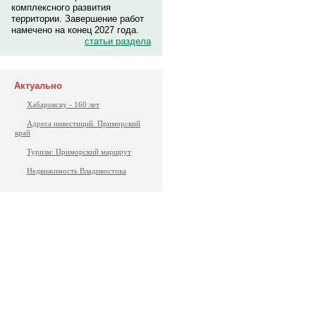
комплексного развития
территории. Завершение работ
намечено на конец 2027 года.
статьи раздела
Актуально
Хабаровску - 160 лет
Адреса инвестиций. Приморский
край
Туризм: Приморский маршрут
Недвижимость Владивостока