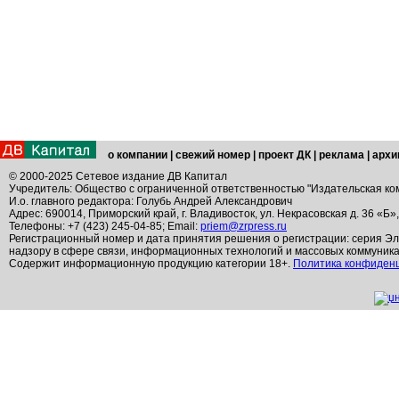
о компании
|
свежий номер
|
проект ДК
|
реклама
|
архи
© 2000-2025 Сетевое издание ДВ Капитал
Учредитель: Общество с ограниченной ответственностью "Издательская ко
И.о. главного редактора: Голубь Андрей Александрович
Адрес: 690014, Приморский край, г. Владивосток, ул. Некрасовская д. 36 «Б»
Телефоны: +7 (423) 245-04-85; Email:
priem@zrpress.ru
Регистрационный номер и дата принятия решения о регистрации: серия Эл
надзору в сфере связи, информационных технологий и массовых коммуник
Содержит информационную продукцию категории 18+.
Политика конфиден