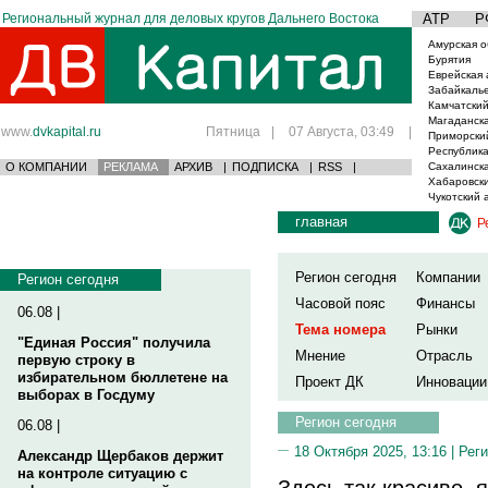
Региональный журнал для деловых кругов Дальнего Востока
АТР
Р
Амурская о
Бурятия
Еврейская 
Забайкаль
Камчатский
Магаданска
www.
dvkapital.ru
Пятница
|
07 Августа, 03:49
|
Приморски
Республика
О КОМПАНИИ
РЕКЛАМА
АРХИВ
|
ПОДПИСКА
|
RSS
|
Сахалинска
Хабаровски
Чукотский 
главная
Р
Регион сегодня
Компании
Регион сегодня
Часовой пояс
Финансы
06.08 |
Тема номера
Рынки
"Единая Россия" получила
Мнение
Отрасль
первую строку в
избирательном бюллетене на
Проект ДК
Инновации
выборах в Госдуму
Регион сегодня
06.08 |
18 Октября 2025, 13:16 |
Реги
Александр Щербаков держит
на контроле ситуацию с
Здесь так красиво, 