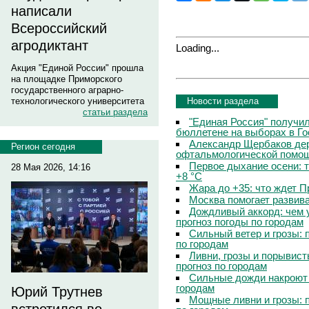
написали
Всероссийский
агродиктант
Loading...
Акция "Единой России" прошла
на площадке Приморского
государственного аграрно-
Новости раздела
технологического университета
статьи раздела
"Единая Россия" получи
бюллетене на выборах в Г
Александр Щербаков дер
Регион сегодня
офтальмологической помощ
Первое дыхание осени: 
28 Мая 2026, 14:16
+8 °C
Жара до +35: что ждет 
Москва помогает развив
Дождливый аккорд: чем 
прогноз погоды по городам
Сильный ветер и грозы: 
по городам
Ливни, грозы и порывист
прогноз по городам
Сильные дожди накроют 
городам
Юрий Трутнев
Мощные ливни и грозы: 