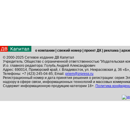
о компании
|
свежий номер
|
проект ДК
|
реклама
|
архи
© 2000-2025 Сетевое издание ДВ Капитал
Учредитель: Общество с ограниченной ответственностью "Издательская ко
И.о. главного редактора: Голубь Андрей Александрович
Адрес: 690014, Приморский край, г. Владивосток, ул. Некрасовская д. 36 «Б»
Телефоны: +7 (423) 245-04-85; Email:
priem@zrpress.ru
Регистрационный номер и дата принятия решения о регистрации: серия Эл
надзору в сфере связи, информационных технологий и массовых коммуник
Содержит информационную продукцию категории 18+.
Политика конфиден