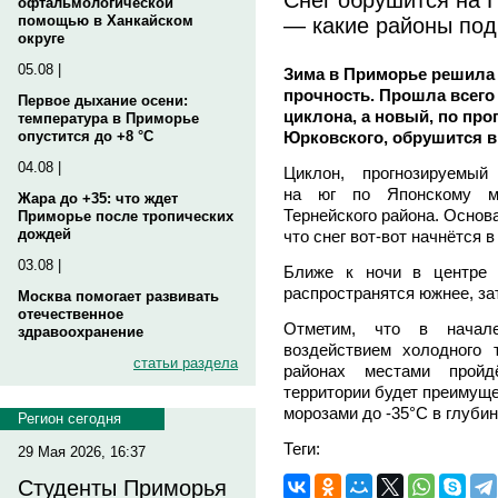
офтальмологической
— какие районы под
помощью в Ханкайском
округе
05.08 |
Зима в Приморье решила 
прочность. Прошла всего
Первое дыхание осени:
циклона, а новый, по про
температура в Приморье
Юрковского, обрушится 
опустится до +8 °C
04.08 |
Циклон, прогнозируемы
на юг по Японскому м
Жара до +35: что ждет
Тернейского района. Основ
Приморье после тропических
дождей
что снег вот-вот начнётся в
03.08 |
Ближе к ночи в центре 
распространятся южнее, за
Москва помогает развивать
отечественное
Отметим, что в начал
здравоохранение
воздействием холодного 
статьи раздела
районах местами пройд
территории будет преимуще
морозами до -35°С в глубин
Регион сегодня
Теги:
29 Мая 2026, 16:37
Студенты Приморья