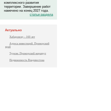
комплексного развития
территории. Завершение работ
намечено на конец 2027 года.
статьи раздела
Актуально
Хабаровску - 160 лет
Адреса инвестиций. Приморский
край
Туризм: Приморский маршрут
Недвижимость Владивостока