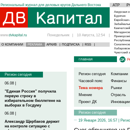
Региональный журнал для деловых кругов Дальнего Востока
АТР
Р
Амурская о
Бурятия
Еврейская 
Забайкаль
Камчатский
Магаданска
www.
dvkapital.ru
Понедельник
|
10 Августа, 12:54
|
Приморски
Республика
О КОМПАНИИ
РЕКЛАМА
АРХИВ
|
ПОДПИСКА
|
RSS
|
Сахалинска
Хабаровски
Чукотский 
главная
Р
Регион сегодня
Компании
Регион сегодня
Часовой пояс
Финансы
06.08 |
Тема номера
Рынки
"Единая Россия" получила
Мнение
Отрасль
первую строку в
избирательном бюллетене на
Проект ДК
Инновации
выборах в Госдуму
Регион сегодня
06.08 |
19 Января 2026, 16:57 |
Реги
Александр Щербаков держит
на контроле ситуацию с
Снег обрушится на 