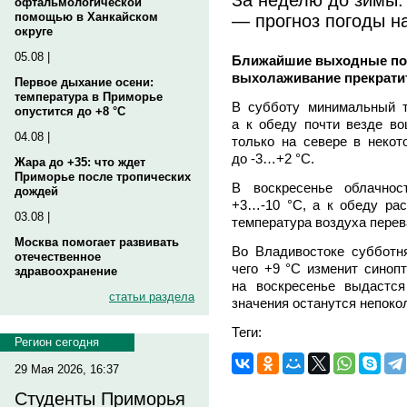
офтальмологической
— прогноз погоды н
помощью в Ханкайском
округе
05.08 |
Ближайшие выходные пор
выхолаживание прекратит
Первое дыхание осени:
температура в Приморье
В субботу минимальный т
опустится до +8 °C
а к обеду почти везде в
04.08 |
только на севере в некот
до -3…+2 °C.
Жара до +35: что ждет
Приморье после тропических
В воскресенье облачнос
дождей
+3…-10 °C, а к обеду рас
03.08 |
температура воздуха перева
Москва помогает развивать
Во Владивостоке субботня
отечественное
чего +9 °C изменит синопт
здравоохранение
на воскресенье выдастс
статьи раздела
значения останутся непок
Теги:
Регион сегодня
29 Мая 2026, 16:37
Студенты Приморья