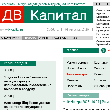
Региональный журнал для деловых кругов Дальнего Востока
АТР
Р
Амурская о
Бурятия
Еврейская 
Забайкаль
Камчатский
Магаданска
www.
dvkapital.ru
Суббота
|
08 Августа, 17:20
|
Приморски
Республика
О КОМПАНИИ
РЕКЛАМА
АРХИВ
|
ПОДПИСКА
|
RSS
|
Сахалинска
Хабаровски
Чукотский 
главная
Р
Регион сегодня
Компании
Регион сегодня
Часовой пояс
Финансы
06.08 |
Тема номера
Рынки
"Единая Россия" получила
Мнение
Отрасль
первую строку в
избирательном бюллетене на
Проект ДК
Инновации
выборах в Госдуму
Регион сегодня
06.08 |
19 Ноября 2025, 16:04 |
Реги
Александр Щербаков держит
на контроле ситуацию с
За неделю до зимы