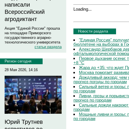
написали
Loading...
Всероссийский
агродиктант
Акция "Единой России" прошла
Новости раздела
на площадке Приморского
государственного аграрно-
"Единая Россия" получи
технологического университета
бюллетене на выборах в Г
статьи раздела
Александр Щербаков дер
офтальмологической помощ
Первое дыхание осени: 
Регион сегодня
+8 °C
Жара до +35: что ждет 
28 Мая 2026, 14:16
Москва помогает развив
Дождливый аккорд: чем 
прогноз погоды по городам
Сильный ветер и грозы: 
по городам
Ливни, грозы и порывист
прогноз по городам
Сильные дожди накроют 
городам
Мощные ливни и грозы: 
по городам
Юрий Трутнев