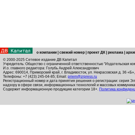
о компании
|
свежий номер
|
проект ДК
|
реклама
|
архи
© 2000-2025 Сетевое издание ДВ Капитал
Учредитель: Общество с ограниченной ответственностью "Издательская ко
И.о. главного редактора: Голубь Андрей Александрович
Адрес: 690014, Приморский край, г. Владивосток, ул. Некрасовская д. 36 «Б»
Телефоны: +7 (423) 245-04-85; Email:
priem@zrpress.ru
Регистрационный номер и дата принятия решения о регистрации: серия Эл
надзору в сфере связи, информационных технологий и массовых коммуник
Содержит информационную продукцию категории 18+.
Политика конфиден