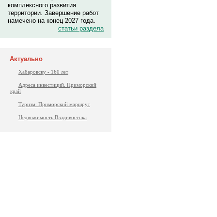
комплексного развития
территории. Завершение работ
намечено на конец 2027 года.
статьи раздела
Актуально
Хабаровску - 160 лет
Адреса инвестиций. Приморский
край
Туризм: Приморский маршрут
Недвижимость Владивостока