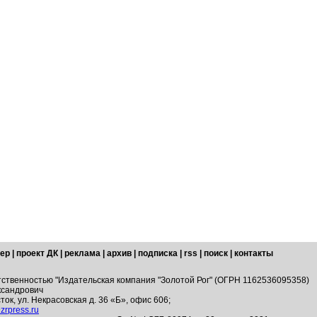
ер
|
проект ДК
|
реклама
|
архив
|
подписка
|
rss
|
поиск
|
контакты
тственностью "Издательская компания "Золотой Рог" (ОГРН 1162536095358)
ксандрович
ток, ул. Некрасовская д. 36 «Б», офис 606;
zrpress.ru