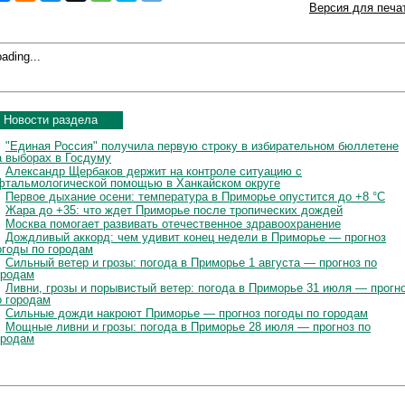
Версия для печа
ading...
Новости раздела
"Единая Россия" получила первую строку в избирательном бюллетене
а выборах в Госдуму
Александр Щербаков держит на контроле ситуацию с
фтальмологической помощью в Ханкайском округе
Первое дыхание осени: температура в Приморье опустится до +8 °C
Жара до +35: что ждет Приморье после тропических дождей
Москва помогает развивать отечественное здравоохранение
Дождливый аккорд: чем удивит конец недели в Приморье — прогноз
огоды по городам
Сильный ветер и грозы: погода в Приморье 1 августа — прогноз по
ородам
Ливни, грозы и порывистый ветер: погода в Приморье 31 июля — прогн
о городам
Сильные дожди накроют Приморье — прогноз погоды по городам
Мощные ливни и грозы: погода в Приморье 28 июля — прогноз по
ородам