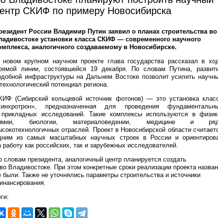
ентр СКИФ по примеру Новосибирска
резидент России Владимир Путин заявил о планах строительства во
ладивостоке установки класса СКИФ — современного научного
омплекса, аналогичного создаваемому в Новосибирске.
 новом крупном научном проекте глава государства рассказал в хо
рямой линии, состоявшейся 19 декабря. По словам Путина, развит
одобной инфраструктуры на Дальнем Востоке позволит усилить научн
 технологический потенциал региона.
КИФ (Сибирский кольцевой источник фотонов) — это установка клас
синхротрон», предназначенная для проведения фундаментальн
 прикладных исследований. Такие комплексы используются в физик
имии, биологии, материаловедении, медицине и ря
ысокотехнологичных отраслей. Проект в Новосибирской области считает
дним из самых масштабных научных строек в России и ориентиров
а работу как российских, так и зарубежных исследователей.
о словам президента, аналогичный центр планируется создать
 во Владивостоке. При этом конкретные сроки реализации проекта назва
е были. Также не уточнялись параметры строительства и источники
инансирования.
ги: