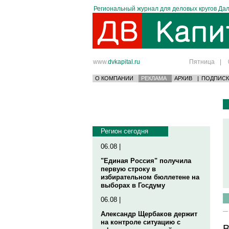
Региональный журнал для деловых кругов Дал
www.
dvkapital.ru
Пятница
|
О КОМПАНИИ
РЕКЛАМА
АРХИВ
|
ПОДПИСК
Регион сегодня
06.08 |
"Единая Россия" получила
первую строку в
избирательном бюллетене на
выборах в Госдуму
06.08 |
Александр Щербаков держит
на контроле ситуацию с
В