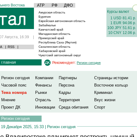
ьнего Востока
АТР
РФ
ДФО
Курсы валют
Амурская область
Бурятия
1 USD
81.41 р.
Еврейская автономная область
1 EUR
94.06 р.
Забайкалье
100 JPY
51.61 р.
Камчатский край
10 CNY
12.06 р.
Магаданская область
07 Августа, 16:39
|
Приморский край
Республика Саха (Якутия)
А
|
RSS
|
Сахалинская область
Хабаровский край
Чукотский автономный округ
главная
Рекомендует:
Регион сегодня
Регион сегодня
Компании
Партнеры
Страницы истории
Часовой пояс
Финансы
Персона
Восточное кольцо
Тема номера
Рынки
Кадры
Криминал
Мнение
Отрасль
Территория
Вкус жизни
Проект ДК
Инновации
Среда обитания
Спорт
Регион сегодня
19 Декабря 2025, 15:33 |
Регион сегодня
о Владивостоке планируют построить научный