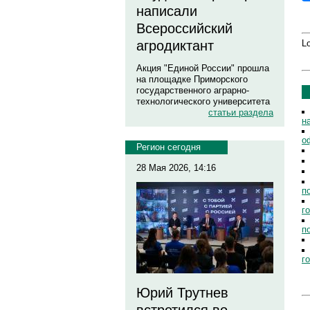
написали
Всероссийский
Lo
агродиктант
Акция "Единой России" прошла
на площадке Приморского
государственного аграрно-
технологического университета
статьи раздела
н
о
Регион сегодня
28 Мая 2026, 14:16
п
г
п
г
Юрий Трутнев