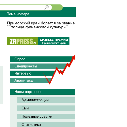
Тема номера
Приморский край борется за звание
"Столица финансовой культуры"
Опрос
Спецпроекты
Интервью
Аналитика
Наши партнеры
Администрации
Сми
Полезные ссылки
Статистика