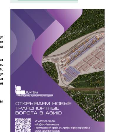
де
ие
ый
са
ых
е,
де
ся
ан
ны