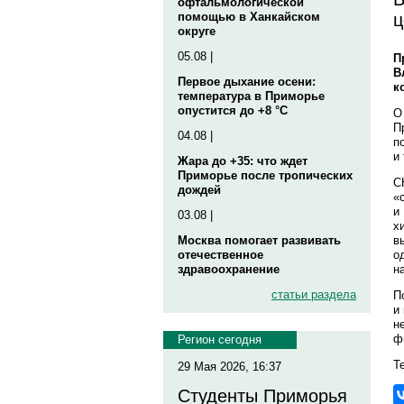
офтальмологической
ц
помощью в Ханкайском
округе
05.08 |
П
В
Первое дыхание осени:
к
температура в Приморье
опустится до +8 °C
О
П
04.08 |
п
и
Жара до +35: что ждет
Приморье после тропических
С
дождей
«
и
03.08 |
х
в
Москва помогает развивать
о
отечественное
н
здравоохранение
статьи раздела
П
и
н
ф
Регион сегодня
Те
29 Мая 2026, 16:37
Студенты Приморья