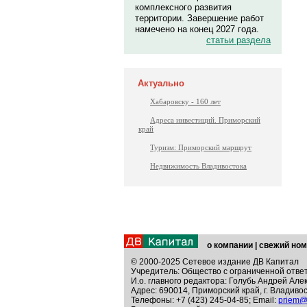
комплексного развития
территории. Завершение работ
намечено на конец 2027 года.
статьи раздела
Актуально
Хабаровску - 160 лет
Адреса инвестиций. Приморский
край
Туризм: Приморский маршрут
Недвижимость Владивостока
о компании
|
свежий ном
© 2000-2025 Сетевое издание ДВ Капитал
Учредитель: Общество с ограниченной отве
И.о. главного редактора: Голубь Андрей Але
Адрес: 690014, Приморский край, г. Владивос
Телефоны: +7 (423) 245-04-85; Email:
priem@