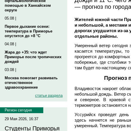
офтальмологической
— прогноз по город
помощью в Ханкайском
округе
05.08 |
Жителей южной части При
и небольшой, а местами 
Первое дыхание осени:
дорогах ухудшится из-за 
температура в Приморье
отдельные районы.
опустится до +8 °C
04.08 |
Умеренный ветер сегодня з
касается температуры, то
Жара до +35: что ждет
прогреется до комфортны
Приморье после тропических
дождей
побережье, где столбики 
там будет по-настоящему с
03.08 |
Прогноз 
Москва помогает развивать
отечественное
здравоохранение
Владивосток накроет облак
небольшой дождь. Ветер см
статьи раздела
и северное. В краевой с
термометров остановятся н
Регион сегодня
Уссурийск проведет день
29 Мая 2026, 16:37
здесь начнется не раньш
умеренный. Температура в
Студенты Приморья