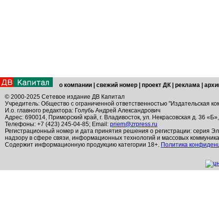
о компании
|
свежий номер
|
проект ДК
|
реклама
|
архи
© 2000-2025 Сетевое издание ДВ Капитал
Учредитель: Общество с ограниченной ответственностью "Издательская ко
И.о. главного редактора: Голубь Андрей Александрович
Адрес: 690014, Приморский край, г. Владивосток, ул. Некрасовская д. 36 «Б»
Телефоны: +7 (423) 245-04-85; Email:
priem@zrpress.ru
Регистрационный номер и дата принятия решения о регистрации: серия Эл
надзору в сфере связи, информационных технологий и массовых коммуник
Содержит информационную продукцию категории 18+.
Политика конфиден