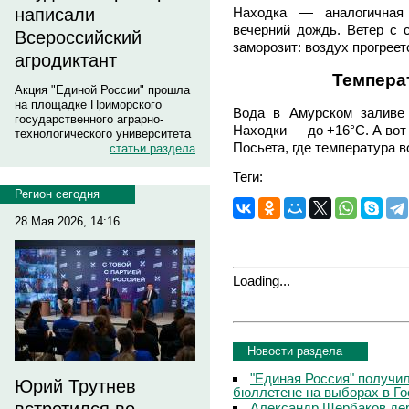
написали
Находка — аналогичная 
вечерний дождь. Ветер с с
Всероссийский
заморозит: воздух прогрее
агродиктант
Темпера
Акция "Единой России" прошла
на площадке Приморского
Вода в Амурском заливе 
государственного аграрно-
Находки — до +16°C. А вот
технологического университета
Посьета, где температура в
статьи раздела
Теги:
Регион сегодня
28 Мая 2026, 14:16
Loading...
Новости раздела
"Единая Россия" получи
Юрий Трутнев
бюллетене на выборах в Г
Александр Щербаков дер