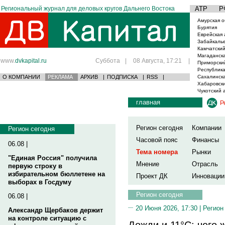
Региональный журнал для деловых кругов Дальнего Востока
АТР
Р
Амурская о
Бурятия
Еврейская 
Забайкаль
Камчатский
Магаданска
www.
dvkapital.ru
Суббота
|
08 Августа, 17:21
|
Приморски
Республика
О КОМПАНИИ
РЕКЛАМА
АРХИВ
|
ПОДПИСКА
|
RSS
|
Сахалинска
Хабаровски
Чукотский 
главная
Р
Регион сегодня
Компании
Регион сегодня
Часовой пояс
Финансы
06.08 |
Тема номера
Рынки
"Единая Россия" получила
Мнение
Отрасль
первую строку в
избирательном бюллетене на
Проект ДК
Инновации
выборах в Госдуму
Регион сегодня
06.08 |
20 Июня 2026, 17:30 |
Регион
Александр Щербаков держит
на контроле ситуацию с
Дожди и 11°C: чего 