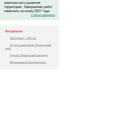
комплексного развития
территории. Завершение работ
намечено на конец 2027 года.
статьи раздела
Актуально
Хабаровску - 160 лет
Адреса инвестиций. Приморский
край
Туризм: Приморский маршрут
Недвижимость Владивостока