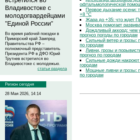
встретился во
офтальмологической помощ
Владивостоке с
Первое дыхание осени: 
+8 °C
молодогвардейцами
Жара до +35: что ждет 
"Единой России"
Москва помогает развив
Дождливый аккорд: чем 
Во время рабочей поездки в
прогноз погоды по городам
Приморский край Зампред
Сильный ветер и грозы: 
Правительства РФ –
по городам
полномочный представитель
Ливни, грозы и порывист
Президента РФ в ДФО Юрий
прогноз по городам
Трутнев встретился во
Сильные дожди накроют 
Владивостоке с молодежью.
городам
статьи раздела
Мощные ливни и грозы: 
по городам
Регион сегодня
28 Мая 2026, 14:14