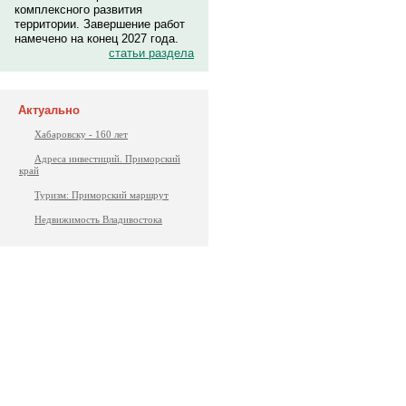
комплексного развития
территории. Завершение работ
намечено на конец 2027 года.
статьи раздела
Актуально
Хабаровску - 160 лет
Адреса инвестиций. Приморский
край
Туризм: Приморский маршрут
Недвижимость Владивостока