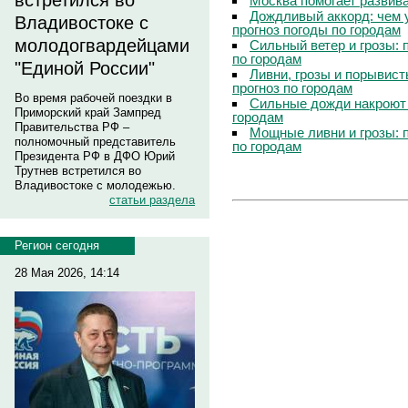
встретился во
Москва помогает развив
Дождливый аккорд: чем 
Владивостоке с
прогноз погоды по городам
молодогвардейцами
Сильный ветер и грозы: 
по городам
"Единой России"
Ливни, грозы и порывист
прогноз по городам
Во время рабочей поездки в
Сильные дожди накроют 
Приморский край Зампред
городам
Правительства РФ –
Мощные ливни и грозы: 
полномочный представитель
по городам
Президента РФ в ДФО Юрий
Трутнев встретился во
Владивостоке с молодежью.
статьи раздела
Регион сегодня
28 Мая 2026, 14:14