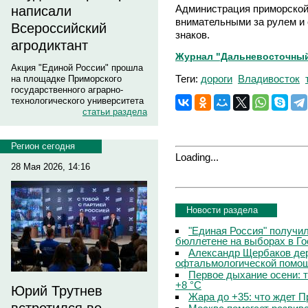
Администрация приморской
написали
внимательными за рулем и
Всероссийский
знаков.
агродиктант
Журнал "Дальневосточный
Акция "Единой России" прошла
Теги:
дороги
Владивосток
на площадке Приморского
государственного аграрно-
технологического университета
статьи раздела
Регион сегодня
Loading...
28 Мая 2026, 14:16
Новости раздела
"Единая Россия" получи
бюллетене на выборах в Г
Александр Щербаков дер
офтальмологической помощ
Первое дыхание осени: 
+8 °C
Юрий Трутнев
Жара до +35: что ждет 