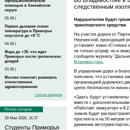
офтальмологической
следственным изоля
помощью в Ханкайском
округе
05.08 |
Нарушителям будет грози
транспортного средства
Первое дыхание осени:
температура в Приморье
На участке дороги от Парт
опустится до +8 °C
Нерчинской, проходящей р
04.08 |
установят знаки «Стоянка 
не только штраф, но и эвак
Жара до +35: что ждет
сообщили журналу "Дальне
Приморье после тропических
дождей
Владивостока.
03.08 |
В управлении дорог и благ
пояснили, что установка з
Москва помогает развивать
организацией дорожного дви
отечественное
здравоохранение
целях безопасности жизни 
статьи раздела
«Здесь будут установлены 
вместе с дополнительными
«Работает эвакуатор» и 8.2
Регион сегодня
знаков будет распространят
29 Мая 2026, 16:37
проспекта и на 50 метров 
движения автотранспорта»,
Студенты Приморья