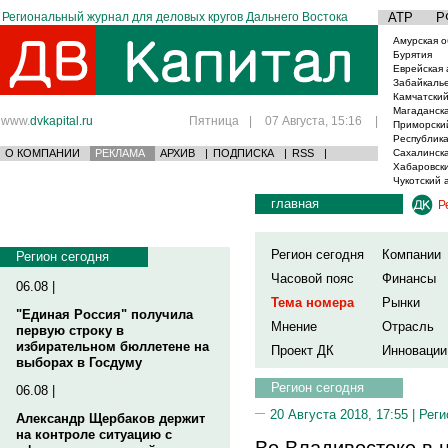
Региональный журнал для деловых кругов Дальнего Востока
АТР
Р
Амурская о
Бурятия
Еврейская 
Забайкаль
Камчатский
Магаданска
www.
dvkapital.ru
Пятница
|
07 Августа, 15:16
|
Приморски
Республика
О КОМПАНИИ
РЕКЛАМА
АРХИВ
|
ПОДПИСКА
|
RSS
|
Сахалинска
Хабаровски
Чукотский 
главная
Р
Регион сегодня
Компании
Регион сегодня
Часовой пояс
Финансы
06.08 |
Тема номера
Рынки
"Единая Россия" получила
Мнение
Отрасль
первую строку в
избирательном бюллетене на
Проект ДК
Инновации
выборах в Госдуму
Регион сегодня
06.08 |
20 Августа 2018, 17:55 |
Реги
Александр Щербаков держит
на контроле ситуацию с
Во Владивостоке в 