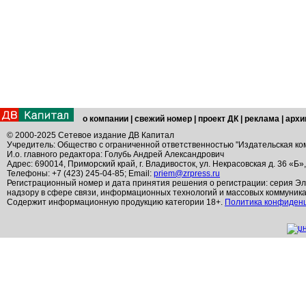
о компании
|
свежий номер
|
проект ДК
|
реклама
|
архи
© 2000-2025 Сетевое издание ДВ Капитал
Учредитель: Общество с ограниченной ответственностью "Издательская ко
И.о. главного редактора: Голубь Андрей Александрович
Адрес: 690014, Приморский край, г. Владивосток, ул. Некрасовская д. 36 «Б»
Телефоны: +7 (423) 245-04-85; Email:
priem@zrpress.ru
Регистрационный номер и дата принятия решения о регистрации: серия Эл
надзору в сфере связи, информационных технологий и массовых коммуник
Содержит информационную продукцию категории 18+.
Политика конфиден