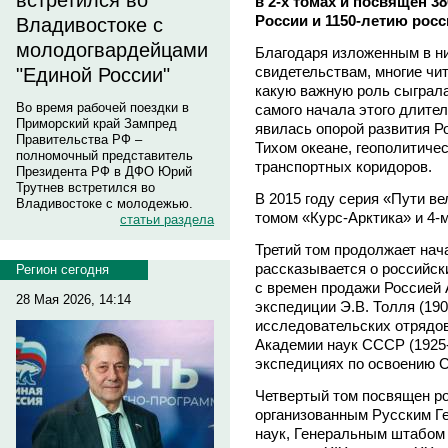
встретился во
в 2-х томах и посвящен 3
России и 1150-летию росс
Владивостоке с
молодогвардейцами
Благодаря изложенным в н
свидетельствам, многие чи
"Единой России"
какую важную роль сыграла
Во время рабочей поездки в
самого начала этого длител
Приморский край Зампред
явилась опорой развития Р
Правительства РФ –
Тихом океане, геополитиче
полномочный представитель
транспортных коридоров.
Президента РФ в ДФО Юрий
Трутнев встретился во
В 2015 году серия «Пути в
Владивостоке с молодежью.
томом «Курс-Арктика» и 4-
статьи раздела
Третий том продолжает нач
рассказывается о российск
Регион сегодня
с времен продажи Россией 
28 Мая 2026, 14:14
экспедиции Э.В. Толля (1900
исследовательских отрядов
Академии наук СССР (1925-1
экспедициях по освоению С
Четвертый том посвящен р
организованным Русским Г
наук, Генеральным штабом 