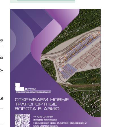
ер
3…
ый
о-
ти