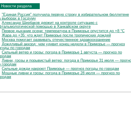
Новости раздела
"Единая Россия" получила первую строку в избирательном бюллетене
а выборах в Госдуму
Александр Щербаков держит на контроле ситуацию с
фтальмологической помощью в Ханкайском округе
Первое дыхание осени: температура в Приморье опустится до +8 °C
Жара до +35: что ждет Приморье после тропических дождей
Москва помогает развивать отечественное здравоохранение
Дождливый аккорд: чем удивит конец недели в Приморье — прогноз
огоды по городам
Сильный ветер и грозы: погода в Приморье 1 августа — прогноз по
ородам
Ливни, грозы и порывистый ветер: погода в Приморье 31 июля — прогн
о городам
Сильные дожди накроют Приморье — прогноз погоды по городам
Мощные ливни и грозы: погода в Приморье 28 июля — прогноз по
ородам