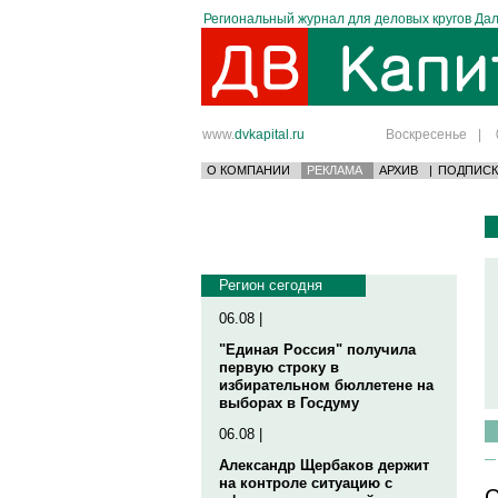
Региональный журнал для деловых кругов Дал
www.
dvkapital.ru
Воскресенье
|
О КОМПАНИИ
РЕКЛАМА
АРХИВ
|
ПОДПИСК
Регион сегодня
06.08 |
"Единая Россия" получила
первую строку в
избирательном бюллетене на
выборах в Госдуму
06.08 |
Александр Щербаков держит
на контроле ситуацию с
С