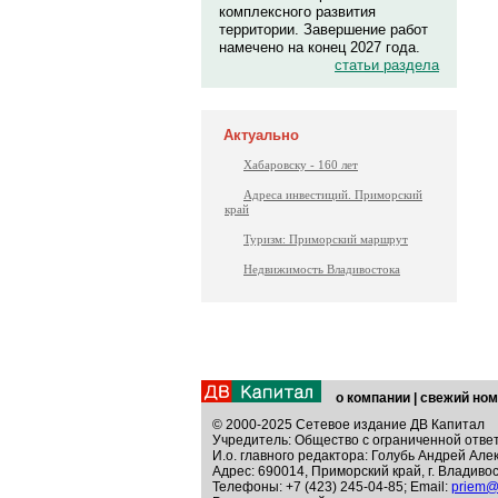
комплексного развития
территории. Завершение работ
намечено на конец 2027 года.
статьи раздела
Актуально
Хабаровску - 160 лет
Адреса инвестиций. Приморский
край
Туризм: Приморский маршрут
Недвижимость Владивостока
о компании
|
свежий ном
© 2000-2025 Сетевое издание ДВ Капитал
Учредитель: Общество с ограниченной отве
И.о. главного редактора: Голубь Андрей Але
Адрес: 690014, Приморский край, г. Владивос
Телефоны: +7 (423) 245-04-85; Email:
priem@