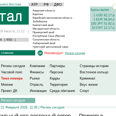
ьнего Востока
АТР
РФ
ДФО
Курсы валют
Амурская область
Бурятия
1 USD
82.17 р.
Еврейская автономная область
1 EUR
94.84 р.
Забайкалье
100 JPY
51.82 р.
Камчатский край
10 CNY
12.17 р.
Магаданская область
09 Августа, 21:12
|
Приморский край
Республика Саха (Якутия)
А
|
RSS
|
Сахалинская область
Хабаровский край
Чукотский автономный округ
главная
Рекомендует:
Регион сегодня
Регион сегодня
Компании
Партнеры
Страницы истории
Часовой пояс
Финансы
Персона
Восточное кольцо
Тема номера
Рынки
Кадры
Криминал
Мнение
Отрасль
Территория
Вкус жизни
Проект ДК
Инновации
Среда обитания
Спорт
Регион сегодня
21 Февраля 2026, 11:05 |
Регион сегодня
ильный юго-восточный ветер — Приморье