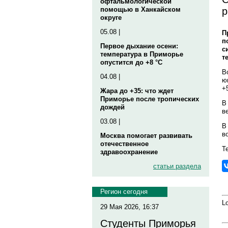
офтальмологической
р
помощью в Ханкайском
округе
05.08 |
П
п
Первое дыхание осени:
с
температура в Приморье
т
опустится до +8 °C
В
04.08 |
ю
+
Жара до +35: что ждет
Приморье после тропических
В
дождей
в
03.08 |
В
в
Москва помогает развивать
отечественное
Те
здравоохранение
статьи раздела
Регион сегодня
Lo
29 Мая 2026, 16:37
Студенты Приморья