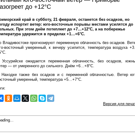
азогреет до +12°C
риморский край в субботу, 21 февраля, останется без осадков, но
огоду испортит ветер: юго-восточные порывы местами усилятся до
ильных. При этом днём потеплеет до +7…+12°C, а на побережье
емпература удержится в пределах +1…+6°C.
о Владивостоке прогнозируют переменную облачность без осадков. Вет
го-восточный умеренный, к вечеру усилится, температура воздуха +
5°C.
 Уссурийске ожидается переменная облачность, без осадков, южн
етер — от умеренного до сильного. Днём +6…+8°C.
 Находке также без осадков и с переменной облачностью. Ветер юг
осточный умеренный, температура +5…+7°C.
ги:
Версия для печа
ading...