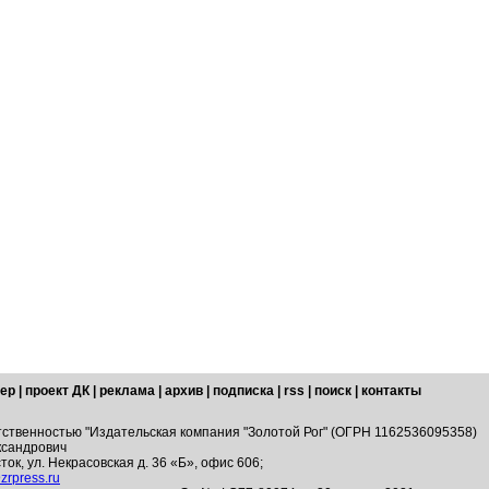
ер
|
проект ДК
|
реклама
|
архив
|
подписка
|
rss
|
поиск
|
контакты
тственностью "Издательская компания "Золотой Рог" (ОГРН 1162536095358)
ксандрович
ток, ул. Некрасовская д. 36 «Б», офис 606;
zrpress.ru