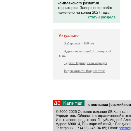
комплексного развития
территории. Завершение работ
намечено на конец 2027 года.
статьи раздела
Актуально
Хабаровску - 160 лет
Адреса инвестиций. Приморский
край
Туризм: Приморский маршрут
Недвижимость Владивостока
о компании
|
свежий ном
© 2000-2025 Сетевое издание ДВ Капитал
Учредитель: Общество с ограниченной отве
И.о. главного редактора: Голубь Андрей Але
Адрес: 690014, Приморский край, г. Владивос
Телефоны: +7 (423) 245-04-85; Email:
priem@