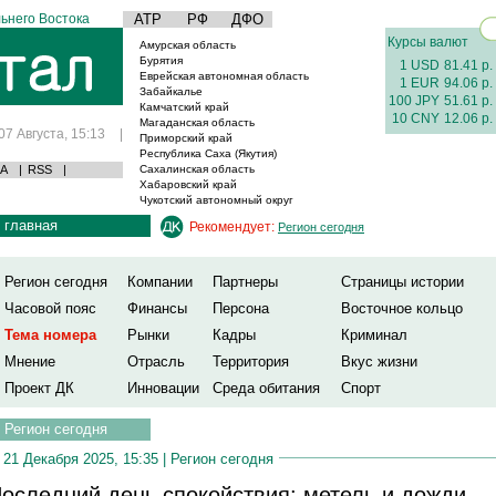
ьнего Востока
АТР
РФ
ДФО
Курсы валют
Амурская область
Бурятия
1 USD
81.41 р.
Еврейская автономная область
1 EUR
94.06 р.
Забайкалье
100 JPY
51.61 р.
Камчатский край
10 CNY
12.06 р.
Магаданская область
07 Августа, 15:13
|
Приморский край
Республика Саха (Якутия)
А
|
RSS
|
Сахалинская область
Хабаровский край
Чукотский автономный округ
главная
Рекомендует:
Регион сегодня
Регион сегодня
Компании
Партнеры
Страницы истории
Часовой пояс
Финансы
Персона
Восточное кольцо
Тема номера
Рынки
Кадры
Криминал
Мнение
Отрасль
Территория
Вкус жизни
Проект ДК
Инновации
Среда обитания
Спорт
Регион сегодня
21 Декабря 2025, 15:35 |
Регион сегодня
оследний день спокойствия: метель и дожди