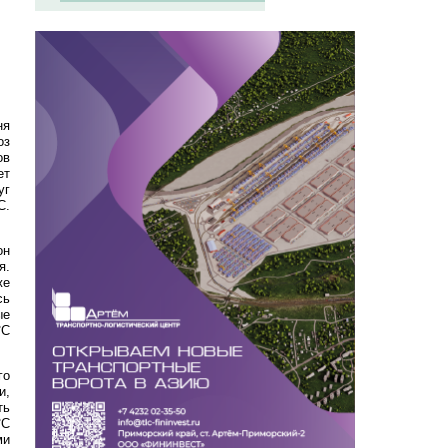
ня
оз
ов
ет
уг
C.
он
я.
же
сь
ые
°C
го
и,
ть
°C
ми