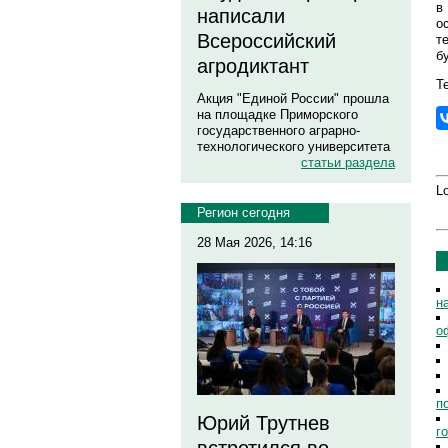
в
написали
о
Всероссийский
т
б
агродиктант
Те
Акция "Единой России" прошла
на площадке Приморского
государственного аграрно-
технологического университета
статьи раздела
Lo
Регион сегодня
28 Мая 2026, 14:16
н
о
п
Юрий Трутнев
г