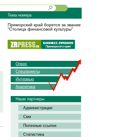
Тема номера
Приморский край борется за звание
"Столица финансовой культуры"
Опрос
Спецпроекты
Интервью
Аналитика
Наши партнеры
Администрации
Сми
Полезные ссылки
Статистика