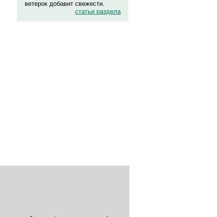
ветерок добавит свежести.
статьи раздела