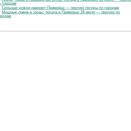
о городам
Сильные дожди накроют Приморье — прогноз погоды по городам
Мощные ливни и грозы: погода в Приморье 28 июля — прогноз по
ородам