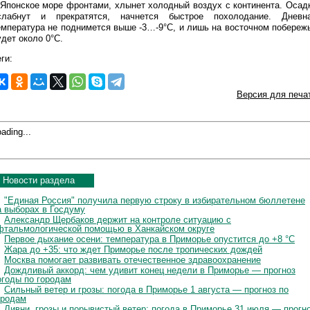
 Японское море фронтами, хлынет холодный воздух с континента. Осад
слабнут и прекратятся, начнется быстрое похолодание. Дневн
емпература не поднимется выше -3…-9°C, и лишь на восточном побереж
удет около 0°C.
ги:
Версия для печа
ading...
Новости раздела
"Единая Россия" получила первую строку в избирательном бюллетене
а выборах в Госдуму
Александр Щербаков держит на контроле ситуацию с
фтальмологической помощью в Ханкайском округе
Первое дыхание осени: температура в Приморье опустится до +8 °C
Жара до +35: что ждет Приморье после тропических дождей
Москва помогает развивать отечественное здравоохранение
Дождливый аккорд: чем удивит конец недели в Приморье — прогноз
огоды по городам
Сильный ветер и грозы: погода в Приморье 1 августа — прогноз по
ородам
Ливни, грозы и порывистый ветер: погода в Приморье 31 июля — прогн