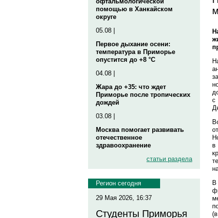
офтальмологической
м
помощью в Ханкайском
округе
05.08 |
Н
ж
Первое дыхание осени:
п
температура в Приморье
опустится до +8 °C
Н
а
04.08 |
з
н
Жара до +35: что ждет
д
Приморье после тропических
с
дождей
Д
03.08 |
В
о
Москва помогает развивать
Н
отечественное
в
здравоохранение
к
статьи раздела
т
н
В
Регион сегодня
ф
29 Мая 2026, 16:37
м
п
Студенты Приморья
(