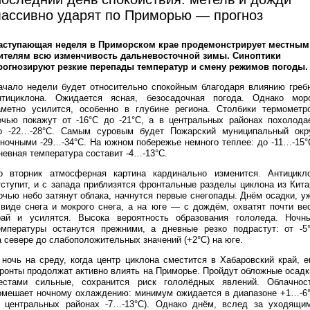
ассивно ударят по Приморью — прогноз
аступающая неделя в Приморском крае продемонстрирует местным
ителям всю изменчивость дальневосточной зимы. Синоптики
рогнозируют резкие перепады температур и смену режимов погоды.
ачало недели будет относительно спокойным благодаря влиянию греб
нтициклона. Ожидается ясная, безосадочная погода. Однако мор
аметно усилится, особенно в глубине региона. Столбики термометр
очью покажут от -16°C до -21°C, а в центральных районах похолода
о -22…-28°C. Самым суровым будет Пожарский муниципальный окр
 ночными -29…-34°C. На южном побережье немного теплее: до -11…-15°
невная температура составит -4…-13°C.
о вторник атмосферная картина кардинально изменится. Антицикл
тступит, и с запада приблизятся фронтальные разделы циклона из Кита
очью небо затянут облака, начнутся первые снегопады. Днём осадки, у
 виде снега и мокрого снега, а на юге — с дождём, охватят почти ве
рай и усилятся. Высока вероятность образования гололеда. Ночн
емпературы останутся прежними, а дневные резко подрастут: от -5
а севере до слабоположительных значений (+2°C) на юге.
 ночь на среду, когда центр циклона сместится в Хабаровский край, е
ронты продолжат активно влиять на Приморье. Пройдут обложные осадк
естами сильные, сохранится риск гололёдных явлений. Облачнос
омешает ночному охлаждению: минимум ожидается в диапазоне +1…-6
в центральных районах -7…-13°C). Однако днём, вслед за уходящи