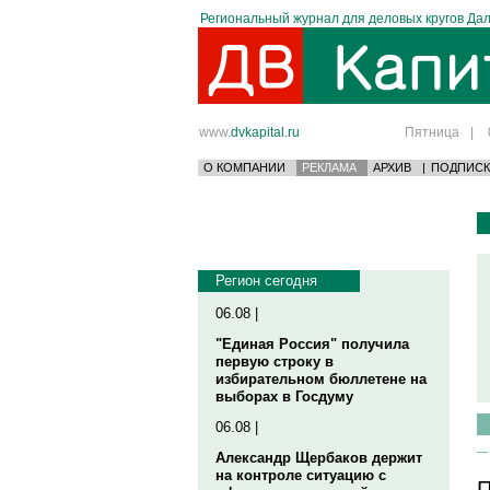
Региональный журнал для деловых кругов Дал
www.
dvkapital.ru
Пятница
|
О КОМПАНИИ
РЕКЛАМА
АРХИВ
|
ПОДПИСК
Регион сегодня
06.08 |
"Единая Россия" получила
первую строку в
избирательном бюллетене на
выборах в Госдуму
06.08 |
Александр Щербаков держит
на контроле ситуацию с
П