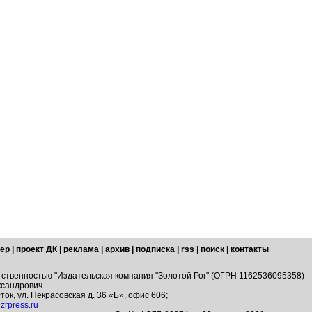
ер
|
проект ДК
|
реклама
|
архив
|
подписка
|
rss
|
поиск
|
контакты
тственностью "Издательская компания "Золотой Рог" (ОГРН 1162536095358)
ксандрович
ток, ул. Некрасовская д. 36 «Б», офис 606;
zrpress.ru