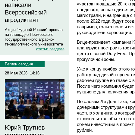
участок площадью 20 гекта
написали
ландшафт, он находится ря
Всероссийский
магистрали, и на границе с 
агродиктант
после 2022 года будут соз
например, гольф-поле и ис
Акция "Единой России" прошла
руководитель корпорации.
на площадке Приморского
государственного аграрно-
Вице-президент компании KI
технологического университета
планируют построить гости
статьи раздела
центр с зоной Duty Free. П
прогулочной зоны.
Регион сегодня
Уже к концу ноября этого г
28 Мая 2026, 14:16
работу над дизайн-проекто
рабочей группе во главе с
После чего компания будет 
аукционе для получения пр
По словам Ли Донг Тэка, ком
дочерними структурами кру
частью холдинга, в которы
строительстве объекта на
объем инвестиций в проект
Юрий Трутнев
рублей.