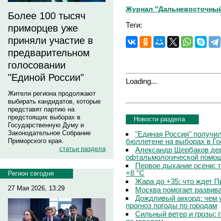
Журнал "Дальневосточный
Более 100 тысяч
Теги:
приморцев уже
приняли участие в
предварительном
голосовании
"Единой России"
Loading...
Жители региона продолжают
выбирать кандидатов, которые
представят партию на
предстоящих выборах в
Новости раздела
Государственную Думу и
Законодательное Собрание
"Единая Россия" получи
бюллетене на выборах в Г
Приморского края.
статьи раздела
Александр Щербаков дер
офтальмологической помощ
Первое дыхание осени: 
+8 °C
Регион сегодня
Жара до +35: что ждет 
27 Мая 2026, 13:29
Москва помогает развив
Дождливый аккорд: чем 
прогноз погоды по городам
Сильный ветер и грозы: 