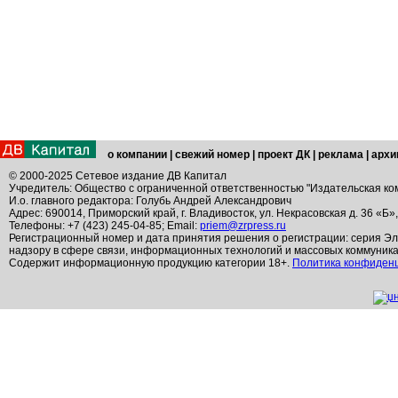
о компании
|
свежий номер
|
проект ДК
|
реклама
|
архи
© 2000-2025 Сетевое издание ДВ Капитал
Учредитель: Общество с ограниченной ответственностью "Издательская ко
И.о. главного редактора: Голубь Андрей Александрович
Адрес: 690014, Приморский край, г. Владивосток, ул. Некрасовская д. 36 «Б»
Телефоны: +7 (423) 245-04-85; Email:
priem@zrpress.ru
Регистрационный номер и дата принятия решения о регистрации: серия Эл
надзору в сфере связи, информационных технологий и массовых коммуник
Содержит информационную продукцию категории 18+.
Политика конфиден