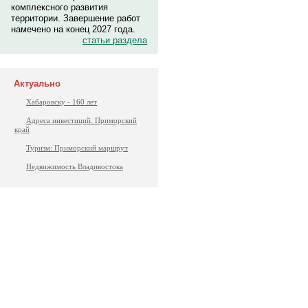
комплексного развития
территории. Завершение работ
намечено на конец 2027 года.
статьи раздела
Актуально
Хабаровску - 160 лет
Адреса инвестиций. Приморский
край
Туризм: Приморский маршрут
Недвижимость Владивостока