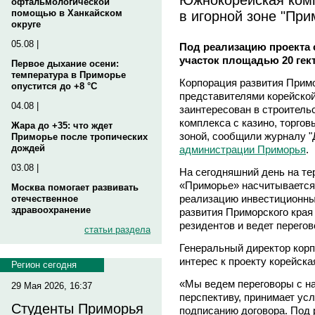
офтальмологической
в игорной зоне "При
помощью в Ханкайском
округе
05.08 |
Под реализацию проекта с
участок площадью 20 гек
Первое дыхание осени:
температура в Приморье
Корпорация развития Примо
опустится до +8 °C
представителями корейской 
04.08 |
заинтересован в строитель
комплекса с казино, торгов
Жара до +35: что ждет
зоной, сообщили журналу 
Приморье после тропических
дождей
администрации Приморья
.
03.08 |
На сегодняшний день на те
«Приморье» насчитывается 
Москва помогает развивать
реализацию инвестиционных
отечественное
здравоохранение
развития Приморского края
резидентов и ведет перего
статьи раздела
Генеральный директор кор
интерес к проекту корейска
Регион сегодня
«Мы ведем переговоры с на
29 Мая 2026, 16:37
перспективу, принимает усл
Студенты Приморья
подписанию договора. Под 