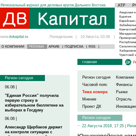
Региональный журнал для деловых кругов Дальнего Востока
АТР
Р
Амурская о
Бурятия
Еврейская 
Забайкаль
Камчатский
Магаданска
www.
dvkapital.ru
Понедельник
|
10 Августа, 03:38
|
Приморски
Республика
О КОМПАНИИ
РЕКЛАМА
АРХИВ
|
ПОДПИСКА
|
RSS
|
Сахалинска
Хабаровски
Чукотский 
главная
Р
Регион сегодня
Компании
Регион сегодня
Часовой пояс
Финансы
06.08 |
Тема номера
Рынки
"Единая Россия" получила
Мнение
Отрасль
первую строку в
избирательном бюллетене на
Проект ДК
Инновации
выборах в Госдуму
Регион сегодня
06.08 |
22 Августа 2018, 17:25 |
Реги
Александр Щербаков держит
на контроле ситуацию с
Южнокорейская комп