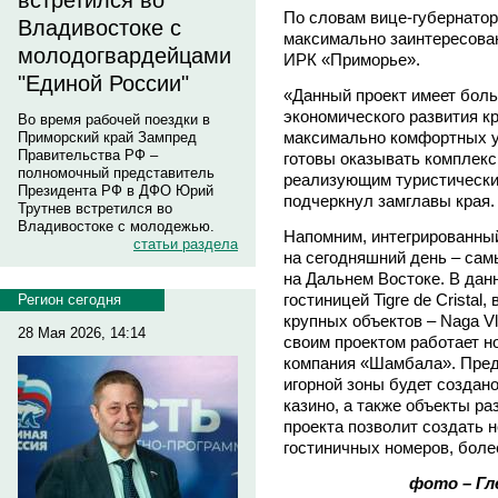
встретился во
По словам вице-губернатор
Владивостоке с
максимально заинтересован
молодогвардейцами
ИРК «Приморье».
"Единой России"
«Данный проект имеет боль
экономического развития к
Во время рабочей поездки в
максимально комфортных у
Приморский край Зампред
Правительства РФ –
готовы оказывать комплек
полномочный представитель
реализующим туристические
Президента РФ в ДФО Юрий
подчеркнул замглавы края.
Трутнев встретился во
Владивостоке с молодежью.
Напомним, интегрированны
статьи раздела
на сегодняшний день – са
на Дальнем Востоке. В дан
гостиницей Tigre de Cristal
Регион сегодня
крупных объектов – Naga Vla
28 Мая 2026, 14:14
своим проектом работает 
компания «Шамбала». Предп
игорной зоны будет создано
казино, а также объекты ра
проекта позволит создать 
гостиничных номеров, боле
фото – Гл