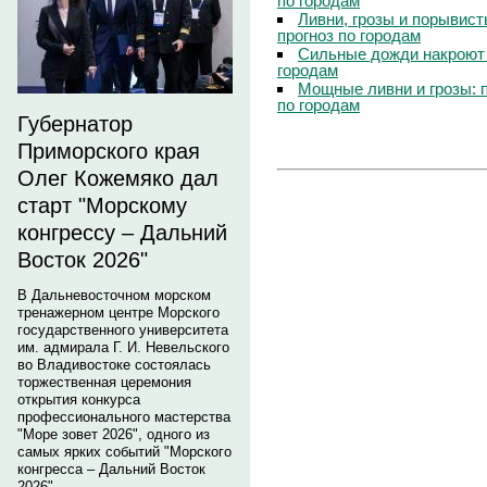
по городам
Ливни, грозы и порывист
прогноз по городам
Сильные дожди накроют 
городам
Мощные ливни и грозы: 
по городам
Губернатор
Приморского края
Олег Кожемяко дал
старт "Морскому
конгрессу – Дальний
Восток 2026"
В Дальневосточном морском
тренажерном центре Морского
государственного университета
им. адмирала Г. И. Невельского
во Владивостоке состоялась
торжественная церемония
открытия конкурса
профессионального мастерства
"Море зовет 2026", одного из
самых ярких событий "Морского
конгресса – Дальний Восток
2026".