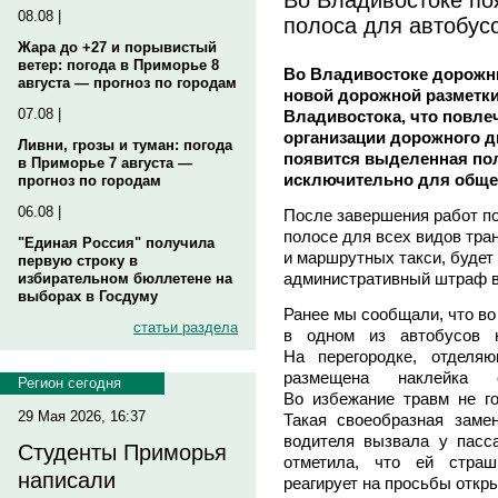
08.08 |
полоса для автобус
Жара до +27 и порывистый
ветер: погода в Приморье 8
Во Владивостоке дорожн
августа — прогноз по городам
новой дорожной разметки
07.08 |
Владивостока, что повлеч
организации дорожного д
Ливни, грозы и туман: погода
появится выделенная пол
в Приморье 7 августа —
исключительно для общес
прогноз по городам
06.08 |
После завершения работ по
полосе для всех видов тра
"Единая Россия" получила
и маршрутных такси, будет
первую строку в
административный штраф в
избирательном бюллетене на
выборах в Госдуму
Ранее мы сообщали, что во
статьи раздела
в одном из автобусов н
На перегородке, отделя
размещена наклейка с
Регион сегодня
Во избежание травм не го
29 Мая 2026, 16:37
Такая своеобразная заме
водителя вызвала у пасс
Студенты Приморья
отметила, что ей страш
написали
реагирует на просьбы откры