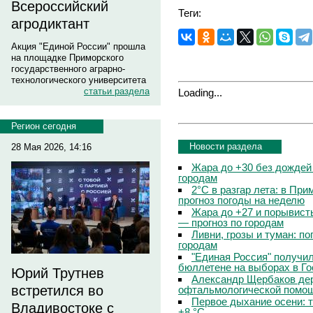
Всероссийский
Теги:
агродиктант
Акция "Единой России" прошла
на площадке Приморского
государственного аграрно-
технологического университета
статьи раздела
Loading...
Регион сегодня
Новости раздела
28 Мая 2026, 14:16
Жара до +30 без дождей
городам
2°C в разгар лета: в Пр
прогноз погоды на неделю
Жара до +27 и порывисты
— прогноз по городам
Ливни, грозы и туман: по
городам
"Единая Россия" получи
бюллетене на выборах в Г
Юрий Трутнев
Александр Щербаков дер
встретился во
офтальмологической помощ
Первое дыхание осени: 
Владивостоке с
+8 °C