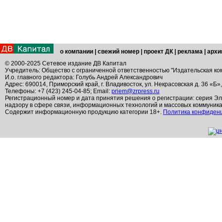
о компании
|
свежий номер
|
проект ДК
|
реклама
|
архи
© 2000-2025 Сетевое издание ДВ Капитал
Учредитель: Общество с ограниченной ответственностью "Издательская ко
И.о. главного редактора: Голубь Андрей Александрович
Адрес: 690014, Приморский край, г. Владивосток, ул. Некрасовская д. 36 «Б»
Телефоны: +7 (423) 245-04-85; Email:
priem@zrpress.ru
Регистрационный номер и дата принятия решения о регистрации: серия Эл
надзору в сфере связи, информационных технологий и массовых коммуник
Содержит информационную продукцию категории 18+.
Политика конфиден