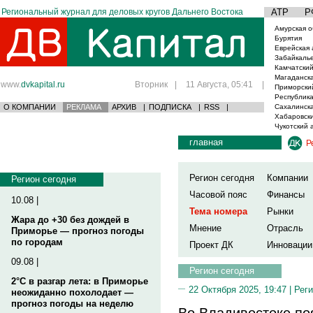
Региональный журнал для деловых кругов Дальнего Востока
АТР
Р
Амурская о
Бурятия
Еврейская 
Забайкаль
Камчатский
Магаданска
www.
dvkapital.ru
Вторник
|
11 Августа, 05:41
|
Приморски
Республика
О КОМПАНИИ
РЕКЛАМА
АРХИВ
|
ПОДПИСКА
|
RSS
|
Сахалинска
Хабаровски
Чукотский 
главная
Р
Регион сегодня
Компании
Регион сегодня
Часовой пояс
Финансы
10.08 |
Тема номера
Рынки
Жара до +30 без дождей в
Мнение
Отрасль
Приморье — прогноз погоды
по городам
Проект ДК
Инновации
09.08 |
Регион сегодня
2°C в разгар лета: в Приморье
22 Октября 2025, 19:47 |
Реги
неожиданно похолодает —
прогноз погоды на неделю
Во Владивостоке по