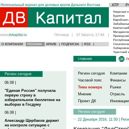
Региональный журнал для деловых кругов Дальнего Востока
АТР
Р
Амурская о
Бурятия
Еврейская 
Забайкаль
Камчатский
Магаданска
www.
dvkapital.ru
Пятница
|
07 Августа, 17:46
|
Приморски
Республика
О КОМПАНИИ
РЕКЛАМА
АРХИВ
|
ПОДПИСКА
|
RSS
|
Сахалинска
Хабаровски
Чукотский 
главная
Р
Регион сегодня
Компании
Регион сегодня
Часовой пояс
Финансы
06.08 |
Тема номера
Рынки
"Единая Россия" получила
Мнение
Отрасль
первую строку в
избирательном бюллетене на
Проект ДК
Инновации
выборах в Госдуму
Регион сегодня
06.08 |
22 Декабря 2016, 11:50 |
Реги
Александр Щербаков держит
на контроле ситуацию с
Компания "ЛедСтрой