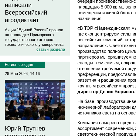
очереди производственно-с
написали
площадью 5 000 кв.м., вкл
Всероссийский
помещения и жилой блок с
назначения.
агродиктант
«В ТОР «Надеждинская» мы
Акция "Единой России" прошла
где сконцентрируем силы и
на площадке Приморского
российских компаний, кото
государственного аграрно-
технологического университета
направлениях. Светотехнич
статьи раздела
производство полного цикл
партнеров мы организуем 
склады, тем самым, сокращ
Регион сегодня
отношении требуемой прод
28 Мая 2026, 14:16
преференции, предоставля
развития и расширения про
крупным российским произв
директор
Денис Борисов.
На базе производства инве
инженерной лаборатории д
источников света на основ
Компания намерена предст
Юрий Трутнев
ассортимент современной,
светотехнической продукци