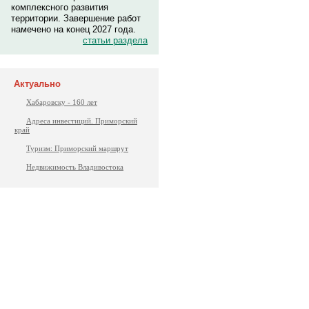
комплексного развития
территории. Завершение работ
намечено на конец 2027 года.
статьи раздела
Актуально
Хабаровску - 160 лет
Адреса инвестиций. Приморский
край
Туризм: Приморский маршрут
Недвижимость Владивостока