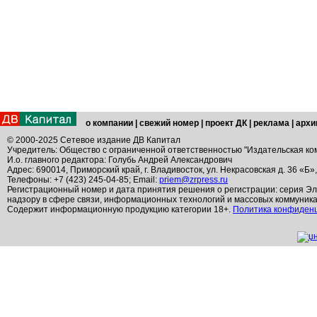
о компании
|
свежий номер
|
проект ДК
|
реклама
|
архи
© 2000-2025 Сетевое издание ДВ Капитал
Учредитель: Общество с ограниченной ответственностью "Издательская ко
И.о. главного редактора: Голубь Андрей Александрович
Адрес: 690014, Приморский край, г. Владивосток, ул. Некрасовская д. 36 «Б»
Телефоны: +7 (423) 245-04-85; Email:
priem@zrpress.ru
Регистрационный номер и дата принятия решения о регистрации: серия Эл
надзору в сфере связи, информационных технологий и массовых коммуник
Содержит информационную продукцию категории 18+.
Политика конфиден