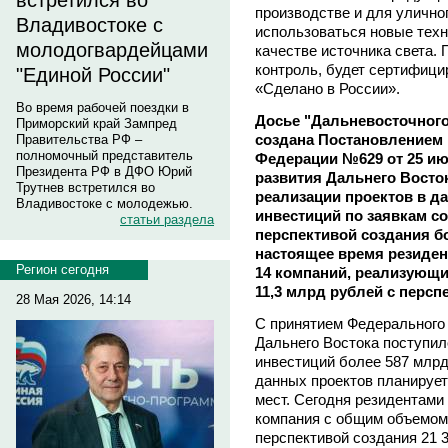
встретился во
производстве и для улично
Владивостоке с
использоваться новые техн
молодогвардейцами
качестве источника света.
контроль, будет сертифици
"Единой России"
«Сделано в России».
Во время рабочей поездки в
Досье "Дальневосточного
Приморский край Зампред
создана Постановлением
Правительства РФ –
полномочный представитель
Федерации №629 от 25 ию
Президента РФ в ДФО Юрий
развития Дальнего Восток
Трутнев встретился во
реализации проектов в д
Владивостоке с молодежью.
инвестиций по заявкам со
статьи раздела
перспективой создания бо
настоящее время резиде
Регион сегодня
14 компаний, реализующи
11,3 млрд рублей с персп
28 Мая 2026, 14:14
С принятием Федерального 
Дальнего Востока поступил
инвестиций более 587 млрд
данных проектов планирует
мест. Сегодня резидентами
компания с общим объемом
перспективой создания 21 3