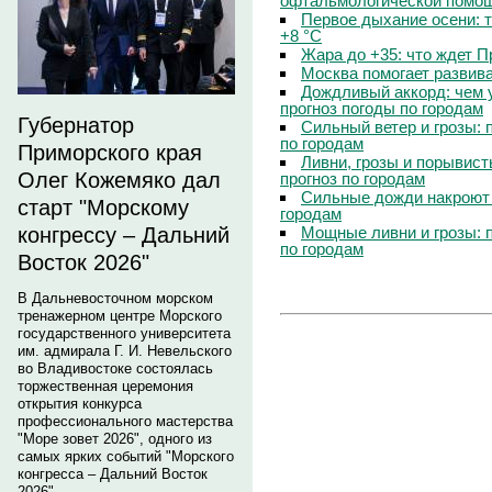
офтальмологической помощ
Первое дыхание осени: 
+8 °C
Жара до +35: что ждет 
Москва помогает развив
Дождливый аккорд: чем 
прогноз погоды по городам
Губернатор
Сильный ветер и грозы: 
по городам
Приморского края
Ливни, грозы и порывист
Олег Кожемяко дал
прогноз по городам
Сильные дожди накроют 
старт "Морскому
городам
Мощные ливни и грозы: 
конгрессу – Дальний
по городам
Восток 2026"
В Дальневосточном морском
тренажерном центре Морского
государственного университета
им. адмирала Г. И. Невельского
во Владивостоке состоялась
торжественная церемония
открытия конкурса
профессионального мастерства
"Море зовет 2026", одного из
самых ярких событий "Морского
конгресса – Дальний Восток
2026".