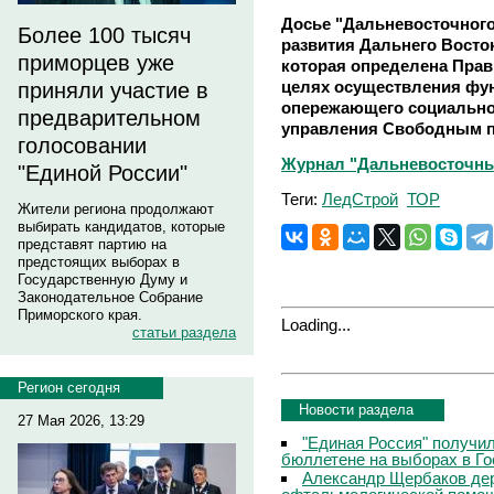
Досье "Дальневосточного
Более 100 тысяч
развития Дальнего Восто
приморцев уже
которая определена Пра
целях осуществления фу
приняли участие в
опережающего социально-
предварительном
управления Свободным п
голосовании
Журнал "Дальневосточны
"Единой России"
Теги:
ЛедСтрой
ТОР
Жители региона продолжают
выбирать кандидатов, которые
представят партию на
предстоящих выборах в
Государственную Думу и
Законодательное Собрание
Приморского края.
Loading...
статьи раздела
Регион сегодня
Новости раздела
27 Мая 2026, 13:29
"Единая Россия" получи
бюллетене на выборах в Г
Александр Щербаков дер