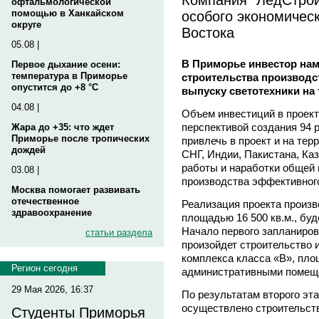
офтальмологической
особого экономичес
помощью в Ханкайском
округе
Востока
05.08 |
В Приморье инвестор нам
Первое дыхание осени:
температура в Приморье
строительства производс
опустится до +8 °C
выпуску светотехники на
04.08 |
Объем инвестиций в проект 
перспективой создания 94 
Жара до +35: что ждет
Приморье после тропических
привлечь в проект и на тер
дождей
СНГ, Индии, Пакистана, Ка
работы и наработки общей 
03.08 |
производства эффективного
Москва помогает развивать
отечественное
Реализация проекта произв
здравоохранение
площадью 16 500 кв.м., буд
Начало первого запланирова
статьи раздела
произойдет строительство 
комплекса класса «В», пло
Регион сегодня
административными помещ
29 Мая 2026, 16:37
По результатам второго эта
осуществлено строительств
Студенты Приморья