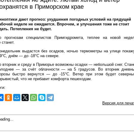
охранятся в Приморском крае
иноптики дают прогноз: ухудшения погодных условий на грядущей
абочей неделе не ожидается. Впрочем, и улучшения тоже не стоит
дать. Потепления не будет.
о прогнозам специалистов Примгидромета, теплее на новой неде
е станет.
онедельник выдастся без осадков, ночью термометры на улице покаж
29°С, днём — до -18°С на севере.
о вторник и среду в Приморье возможны осадки — небольшой снег. Стан
олоднее — за счёт облачности — на 5 градусов. Во вторник дневн
орозы быстро вернутся — до -15°С. Ветер при этом будет северны
орывистый, что не прибавит комфорта пешеходам.
ги:
Версия для печа
ading...