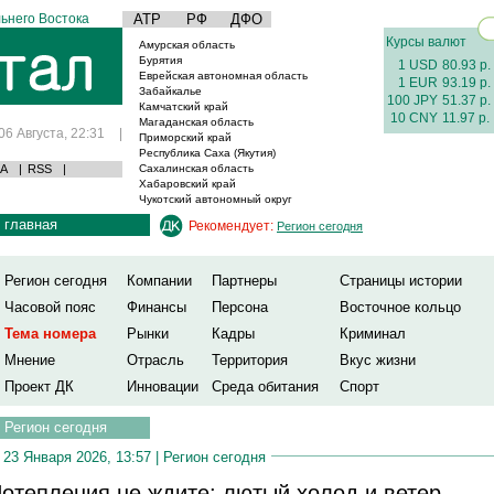
ьнего Востока
АТР
РФ
ДФО
Курсы валют
Амурская область
Бурятия
1 USD
80.93 р.
Еврейская автономная область
1 EUR
93.19 р.
Забайкалье
100 JPY
51.37 р.
Камчатский край
10 CNY
11.97 р.
Магаданская область
06 Августа, 22:31
|
Приморский край
Республика Саха (Якутия)
А
|
RSS
|
Сахалинская область
Хабаровский край
Чукотский автономный округ
главная
Рекомендует:
Регион сегодня
Регион сегодня
Компании
Партнеры
Страницы истории
Часовой пояс
Финансы
Персона
Восточное кольцо
Тема номера
Рынки
Кадры
Криминал
Мнение
Отрасль
Территория
Вкус жизни
Проект ДК
Инновации
Среда обитания
Спорт
Регион сегодня
23 Января 2026, 13:57 |
Регион сегодня
отепления не ждите: лютый холод и ветер