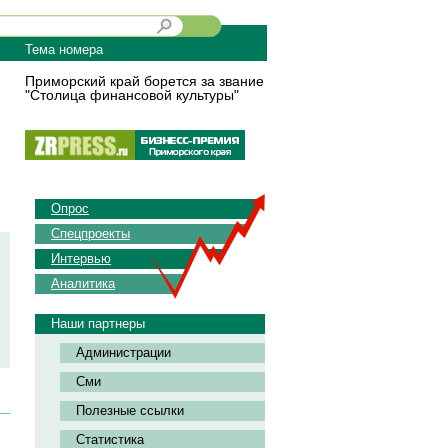
Тема номера
Приморский край борется за звание
"Столица финансовой культуры"
Опрос
Спецпроекты
Интервью
Аналитика
Наши партнеры
Администрации
Сми
Полезные ссылки
Статистика