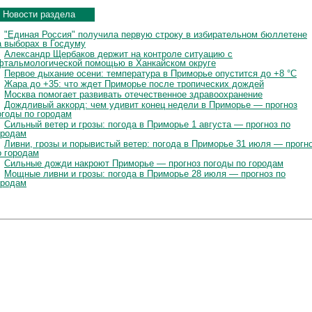
Новости раздела
"Единая Россия" получила первую строку в избирательном бюллетене
а выборах в Госдуму
Александр Щербаков держит на контроле ситуацию с
фтальмологической помощью в Ханкайском округе
Первое дыхание осени: температура в Приморье опустится до +8 °C
Жара до +35: что ждет Приморье после тропических дождей
Москва помогает развивать отечественное здравоохранение
Дождливый аккорд: чем удивит конец недели в Приморье — прогноз
огоды по городам
Сильный ветер и грозы: погода в Приморье 1 августа — прогноз по
ородам
Ливни, грозы и порывистый ветер: погода в Приморье 31 июля — прогн
о городам
Сильные дожди накроют Приморье — прогноз погоды по городам
Мощные ливни и грозы: погода в Приморье 28 июля — прогноз по
ородам