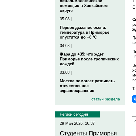
офтальмологической
с
помощью в Ханкайском
округе
05.08 |
С
р
Первое дыхание осени:
ж
температура в Приморье
опустится до +8 °C
П
н
04.08 |
П
Жара до +35: что ждет
-
Приморье после тропических
дождей
В
х
03.08 |
м
п
Москва помогает развивать
отечественное
Те
здравоохранение
статьи раздела
Регион сегодня
Lo
29 Мая 2026, 16:37
Студенты Приморья