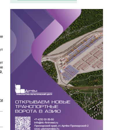
ле
ут
ет
ые
й,
ти