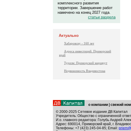
комплексного развития
территории. Завершение работ
намечено на конец 2027 года.
статьи раздела
Актуально
Хабаровску - 160 лет
Адреса инвестиций. Приморский
край
Туризм: Приморский маршрут
Недвижимость Владивостока
о компании
|
свежий ном
© 2000-2025 Сетевое издание ДВ Капитал
Учредитель: Общество с ограниченной отве
И.о. главного редактора: Голубь Андрей Але
Адрес: 690014, Приморский край, г. Владивос
Телефоны: +7 (423) 245-04-85; Email:
priem@