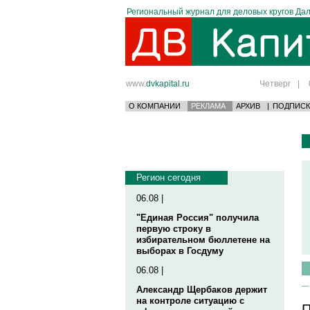
Региональный журнал для деловых кругов Дал
www.
dvkapital.ru
Четверг
|
О КОМПАНИИ
РЕКЛАМА
АРХИВ
|
ПОДПИСК
Регион сегодня
06.08 |
"Единая Россия" получила
первую строку в
избирательном бюллетене на
выборах в Госдуму
06.08 |
Александр Щербаков держит
на контроле ситуацию с
П