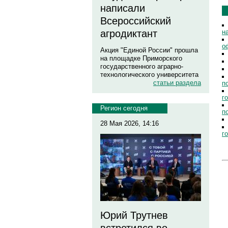
написали
Всероссийский
н
агродиктант
о
Акция "Единой России" прошла
на площадке Приморского
государственного аграрно-
технологического университета
статьи раздела
п
г
Регион сегодня
п
28 Мая 2026, 14:16
г
Юрий Трутнев