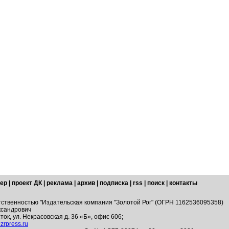
ер
|
проект ДК
|
реклама
|
архив
|
подписка
|
rss
|
поиск
|
контакты
тственностью "Издательская компания "Золотой Рог" (ОГРН 1162536095358)
ксандрович
ток, ул. Некрасовская д. 36 «Б», офис 606;
zrpress.ru