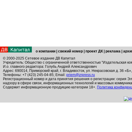
о компании
|
свежий номер
|
проект ДК
|
реклама
|
архи
© 2000-2025 Сетевое издание ДВ Капитал
Учредитель: Общество с ограниченной ответственностью "Издательская ко
И.о. главного редактора: Голубь Андрей Александрович
Адрес: 690014, Приморский край, г. Владивосток, ул. Некрасовская д. 36 «Б»
Телефоны: +7 (423) 245-04-85; Email:
priem@zrpress.ru
Регистрационный номер и дата принятия решения о регистрации: серия Эл
надзору в сфере связи, информационных технологий и массовых коммуник
Содержит информационную продукцию категории 18+.
Политика конфиден