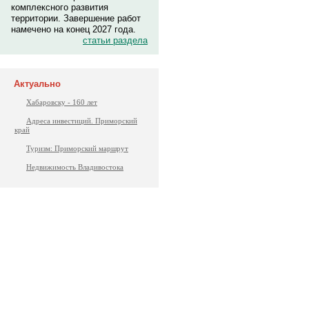
комплексного развития
территории. Завершение работ
намечено на конец 2027 года.
статьи раздела
Актуально
Хабаровску - 160 лет
Адреса инвестиций. Приморский
край
Туризм: Приморский маршрут
Недвижимость Владивостока