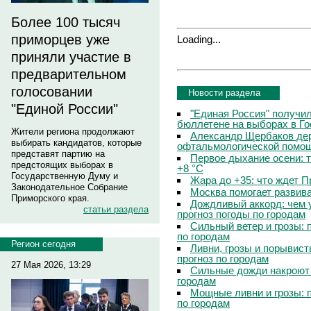
Более 100 тысяч
приморцев уже
Loading...
приняли участие в
предварительном
голосовании
Новости раздела
"Единой России"
"Единая Россия" получи
бюллетене на выборах в Г
Жители региона продолжают
Александр Щербаков дер
выбирать кандидатов, которые
офтальмологической помощ
представят партию на
Первое дыхание осени: 
предстоящих выборах в
+8 °C
Государственную Думу и
Жара до +35: что ждет 
Законодательное Собрание
Москва помогает развив
Приморского края.
Дождливый аккорд: чем 
статьи раздела
прогноз погоды по городам
Сильный ветер и грозы: 
по городам
Регион сегодня
Ливни, грозы и порывист
прогноз по городам
27 Мая 2026, 13:29
Сильные дожди накроют 
городам
Мощные ливни и грозы: 
по городам