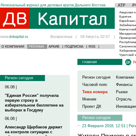
Региональный журнал для деловых кругов Дальнего Востока
АТР
Р
Амурская о
Бурятия
Еврейская 
Забайкаль
Камчатский
Магаданска
www.
dvkapital.ru
Воскресенье
|
09 Августа, 02:57
|
Приморски
Республика
О КОМПАНИИ
РЕКЛАМА
АРХИВ
|
ПОДПИСКА
|
RSS
|
Сахалинска
Хабаровски
Чукотский 
главная
Р
Регион сегодня
Компании
Регион сегодня
Часовой пояс
Финансы
06.08 |
Тема номера
Рынки
"Единая Россия" получила
Мнение
Отрасль
первую строку в
избирательном бюллетене на
Проект ДК
Инновации
выборах в Госдуму
Регион сегодня
06.08 |
23 Февраля 2018, 12:51 |
Рег
Александр Щербаков держит
на контроле ситуацию с
Жители Приморья см