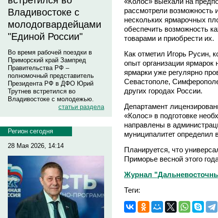
встретился во
«Колос» выехали на предпо
рассмотрели возможность 
Владивостоке с
нескольких ярмарочных пл
молодогвардейцами
обеспечить возможность к
"Единой России"
товарами и приобрести их.
Во время рабочей поездки в
Как отметил Игорь Русин, 
Приморский край Зампред
опыт организации ярмарок 
Правительства РФ –
ярмарки уже регулярно про
полномочный представитель
Севастополе, Симферополе,
Президента РФ в ДФО Юрий
других городах России.
Трутнев встретился во
Владивостоке с молодежью.
Департамент лицензирован
статьи раздела
«Колос» в подготовке необ
направлены в администрац
Регион сегодня
муниципалитет определил 
28 Мая 2026, 14:14
Планируется, что универса
Приморье весной этого года
Журнал "Дальневосточны
Теги: