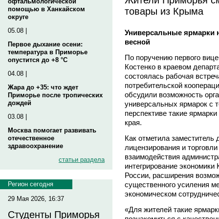
офтальмологической
товары из Крыма
помощью в Ханкайском
округе
05.08 |
Универсальные ярмарки н
весной
Первое дыхание осени:
температура в Приморье
По поручению первого виц
опустится до +8 °C
Костенко в краевом департ
04.08 |
состоялась рабочая встре
потребительской кооперац
Жара до +35: что ждет
обсудили возможность орг
Приморье после тропических
дождей
универсальных ярмарок с т
перспективе такие ярмарки 
03.08 |
края.
Москва помогает развивать
Как отметила заместитель 
отечественное
здравоохранение
лицензирования и торговли
взаимодействия администра
статьи раздела
интегрирование экономики 
России, расширения возмож
существенного усиления ме
Регион сегодня
экономическом сотрудниче
29 Мая 2026, 16:37
«Для жителей такие ярмарк
Студенты Приморья
познакомиться с качествен