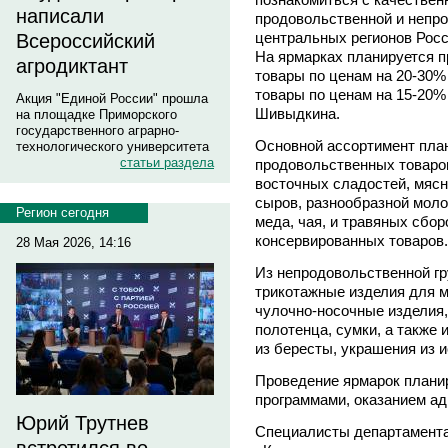
написали
продовольственной и непро
центральных регионов Росс
Всероссийский
На ярмарках планируется 
агродиктант
товары по ценам на 20-30
товары по ценам на 15-20%
Акция "Единой России" прошла
Шивыдкина.
на площадке Приморского
государственного аграрно-
Основной ассортимент план
технологического университета
статьи раздела
продовольственных товаров
восточных сладостей, мясн
сыров, разнообразной моло
Регион сегодня
меда, чая, и травяных сбор
консервированных товаров.
28 Мая 2026, 14:16
Из непродовольственной гр
трикотажные изделия для м
чулочно-носочные изделия,
полотенца, сумки, а также 
из бересты, украшения из 
Проведение ярмарок плани
программами, оказанием ад
Юрий Трутнев
Специалисты департамента