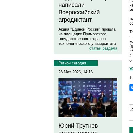
п
написали
н
м
Всероссийский
Б
агродиктант
с
Акция "Единой России" прошла
Т
на площадке Приморского
с
государственного аграрно-
к
технологического университета
(
статьи раздела
«
4
о
Регион сегодня
Ж
28 Мая 2026, 14:16
Т
Lo
Юрий Трутнев