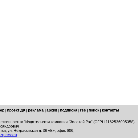
ер
|
проект ДК
|
реклама
|
архив
|
подписка
|
rss
|
поиск
|
контакты
тственностью "Издательская компания "Золотой Рог" (ОГРН 1162536095358)
ксандрович
ток, ул. Некрасовская д. 36 «Б», офис 606;
zrpress.ru