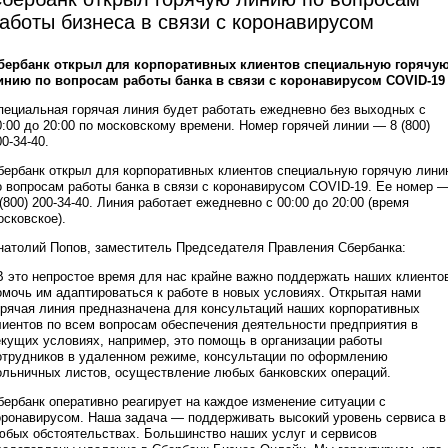
аботы бизнеса в связи с коронавирусом
бербанк открыл для корпоративных клиентов специальную горячу
инию по вопросам работы банка в связи с коронавирусом COVID-19
пециальная горячая линия будет работать ежедневно без выходных с
0:00 до 20:00 по московскому времени. Номер горячей линии — 8 (800)
00-34-40.
бербанк открыл для корпоративных клиентов специальную горячую лин
о вопросам работы банка в связи с коронавирусом COVID-19. Ее номер 
 (800) 200-34-40. Линия работает ежедневно с 00:00 до 20:00 (время
осковское).
натолий Попов, заместитель Председателя Правления Сбербанка:
В это непростое время для нас крайне важно поддержать наших клиенто
омочь им адаптироваться к работе в новых условиях. Открытая нами
орячая линия предназначена для консультаций наших корпоративных
лиентов по всем вопросам обеспечения деятельности предприятия в
екущих условиях, например, это помощь в организации работы
отрудников в удаленном режиме, консультации по оформлению
ольничных листов, осуществление любых банковских операций.
бербанк оперативно реагирует на каждое изменение ситуации с
оронавирусом. Наша задача — поддерживать высокий уровень сервиса в
юбых обстоятельствах. Большинство наших услуг и сервисов