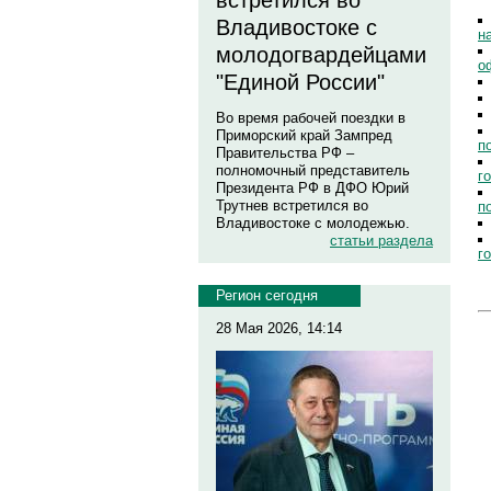
встретился во
Владивостоке с
н
молодогвардейцами
о
"Единой России"
Во время рабочей поездки в
Приморский край Зампред
п
Правительства РФ –
полномочный представитель
г
Президента РФ в ДФО Юрий
Трутнев встретился во
п
Владивостоке с молодежью.
статьи раздела
г
Регион сегодня
28 Мая 2026, 14:14