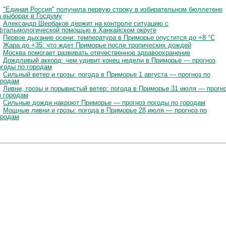
"Единая Россия" получила первую строку в избирательном бюллетене
а выборах в Госдуму
Александр Щербаков держит на контроле ситуацию с
фтальмологической помощью в Ханкайском округе
Первое дыхание осени: температура в Приморье опустится до +8 °C
Жара до +35: что ждет Приморье после тропических дождей
Москва помогает развивать отечественное здравоохранение
Дождливый аккорд: чем удивит конец недели в Приморье — прогноз
огоды по городам
Сильный ветер и грозы: погода в Приморье 1 августа — прогноз по
ородам
Ливни, грозы и порывистый ветер: погода в Приморье 31 июля — прогн
о городам
Сильные дожди накроют Приморье — прогноз погоды по городам
Мощные ливни и грозы: погода в Приморье 28 июля — прогноз по
ородам