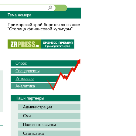
Тема номера
Приморский край борется за звание
"Столица финансовой культуры"
Опрос
Спецпроекты
Интервью
Аналитика
Наши партнеры
Администрации
Сми
Полезные ссылки
Статистика