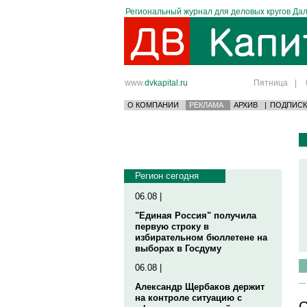
Региональный журнал для деловых кругов Дал
www.
dvkapital.ru
Пятница
|
О КОМПАНИИ
РЕКЛАМА
АРХИВ
|
ПОДПИСК
Регион сегодня
06.08 |
"Единая Россия" получила
первую строку в
избирательном бюллетене на
выборах в Госдуму
06.08 |
Александр Щербаков держит
на контроле ситуацию с
С