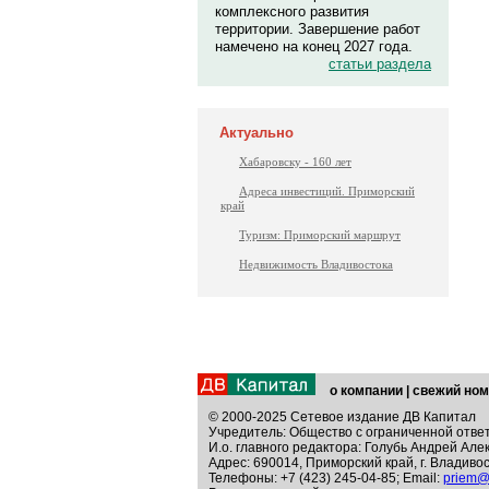
комплексного развития
территории. Завершение работ
намечено на конец 2027 года.
статьи раздела
Актуально
Хабаровску - 160 лет
Адреса инвестиций. Приморский
край
Туризм: Приморский маршрут
Недвижимость Владивостока
о компании
|
свежий ном
© 2000-2025 Сетевое издание ДВ Капитал
Учредитель: Общество с ограниченной отве
И.о. главного редактора: Голубь Андрей Але
Адрес: 690014, Приморский край, г. Владивос
Телефоны: +7 (423) 245-04-85; Email:
priem@