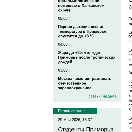
офтальмологической
р
помощью в Ханкайском
округе
05.08 |
С
л
Первое дыхание осени:
температура в Приморье
С
опустится до +8 °C
0
2
04.08 |
С
Жара до +35: что ждет
п
Приморье после тропических
8
дождей
м
03.08 |
А
Москва помогает развивать
«
отечественное
п
здравоохранение
г
к
статьи раздела
т
с
б
Регион сегодня
С
29 Мая 2026, 16:37
к
л
Студенты Приморья