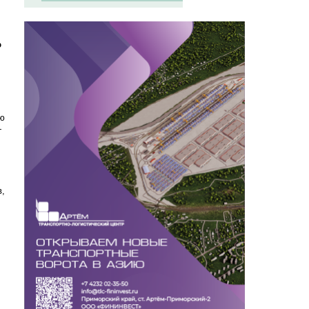
ю
ию
—
в,