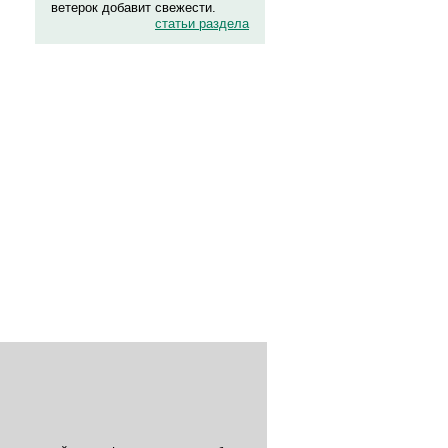
ветерок добавит свежести.
статьи раздела