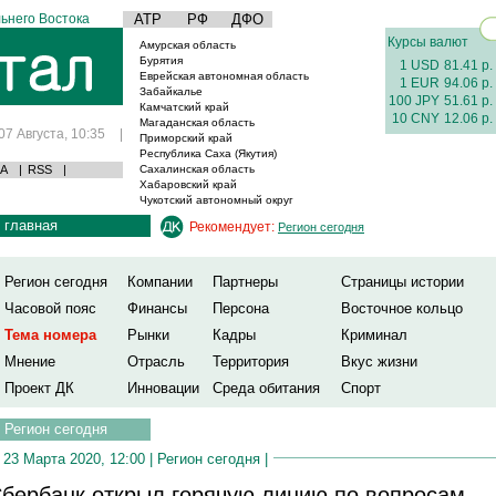
ьнего Востока
АТР
РФ
ДФО
Курсы валют
Амурская область
Бурятия
1 USD
81.41 р.
Еврейская автономная область
1 EUR
94.06 р.
Забайкалье
100 JPY
51.61 р.
Камчатский край
10 CNY
12.06 р.
Магаданская область
07 Августа, 10:35
|
Приморский край
Республика Саха (Якутия)
А
|
RSS
|
Сахалинская область
Хабаровский край
Чукотский автономный округ
главная
Рекомендует:
Регион сегодня
Регион сегодня
Компании
Партнеры
Страницы истории
Часовой пояс
Финансы
Персона
Восточное кольцо
Тема номера
Рынки
Кадры
Криминал
Мнение
Отрасль
Территория
Вкус жизни
Проект ДК
Инновации
Среда обитания
Спорт
Регион сегодня
23 Марта 2020, 12:00 |
Регион сегодня
|
бербанк открыл горячую линию по вопросам