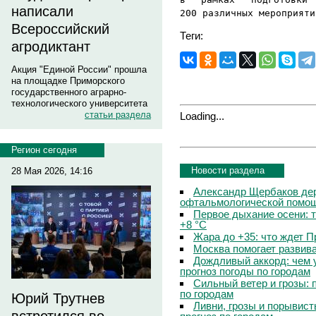
написали
200 различных мероприяти
Всероссийский
Теги:
агродиктант
Акция "Единой России" прошла
на площадке Приморского
государственного аграрно-
технологического университета
статьи раздела
Loading...
Регион сегодня
Новости раздела
28 Мая 2026, 14:16
Александр Щербаков дер
офтальмологической помощ
Первое дыхание осени: 
+8 °C
Жара до +35: что ждет 
Москва помогает развив
Дождливый аккорд: чем 
прогноз погоды по городам
Сильный ветер и грозы: 
по городам
Юрий Трутнев
Ливни, грозы и порывист