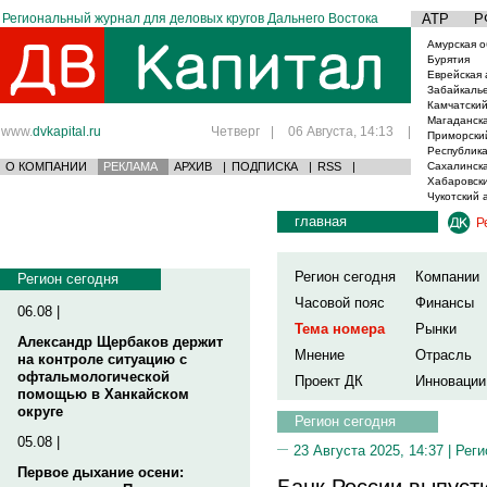
Региональный журнал для деловых кругов Дальнего Востока
АТР
Р
Амурская о
Бурятия
Еврейская 
Забайкаль
Камчатский
Магаданска
www.
dvkapital.ru
Четверг
|
06 Августа, 14:13
|
Приморски
Республика
О КОМПАНИИ
РЕКЛАМА
АРХИВ
|
ПОДПИСКА
|
RSS
|
Сахалинска
Хабаровски
Чукотский 
главная
Р
Регион сегодня
Компании
Регион сегодня
Часовой пояс
Финансы
06.08 |
Тема номера
Рынки
Александр Щербаков держит
Мнение
Отрасль
на контроле ситуацию с
офтальмологической
Проект ДК
Инновации
помощью в Ханкайском
округе
Регион сегодня
05.08 |
23 Августа 2025, 14:37 |
Реги
Первое дыхание осени:
Банк России выпуст