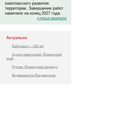
комплексного развития
территории. Завершение работ
намечено на конец 2027 года.
статьи раздела
Актуально
Хабаровску - 160 лет
Адреса инвестиций. Приморский
край
Туризм: Приморский маршрут
Недвижимость Владивостока