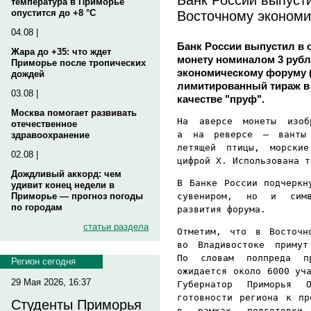
температура в Приморье
Восточному эконом
опустится до +8 °C
04.08 |
Банк России выпустил в
Жара до +35: что ждет
монету номиналом 3 руб
Приморье после тропических
экономическому форуму (
дождей
лимитированный тираж в
03.08 |
качестве "пруф".
Москва помогает развивать
На аверсе монеты изоб
отечественное
а на реверсе — ванты 
здравоохранение
летящей птицы, морски
02.08 |
цифрой X. Использована т
Дождливый аккорд: чем
В Банке России подчеркн
удивит конец недели в
сувениром, но и симв
Приморье — прогноз погоды
по городам
развития форума.
статьи раздела
Отметим, что в Восточн
во Владивостоке примут
По словам полпреда п
Регион сегодня
ожидается около 6000 уч
29 Мая 2026, 16:37
Губернатор Приморья 
готовности региона к пр
Студенты Приморья
в рамках подготовки