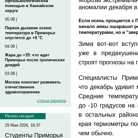
офтальмологической
аномалии декабря 
помощью в Ханкайском
округе
05.08 |
Если осень прощается с 
начало зимы ошарашит ре
Первое дыхание осени:
температурами, но и "зве
температура в Приморье
опустится до +8 °C
Зима вот-вот всту
04.08 |
уже в предвкушени
Жара до +35: что ждет
Приморье после тропических
строят прогнозы на 
дождей
03.08 |
Специалисты Прим
Москва помогает развивать
что декабрь удивит
отечественное
здравоохранение
Средние температу
статьи раздела
до -10 градусов на
в остальных района
Регион сегодня
края термометры по
29 Мая 2026, 16:37
чем обычно.
Студенты Приморья