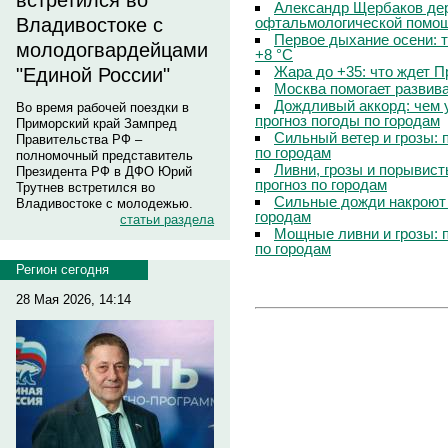
встретился во
Александр Щербаков дер
офтальмологической помощ
Владивостоке с
Первое дыхание осени: 
молодогвардейцами
+8 °C
Жара до +35: что ждет 
"Единой России"
Москва помогает развив
Дождливый аккорд: чем 
Во время рабочей поездки в
прогноз погоды по городам
Приморский край Зампред
Сильный ветер и грозы: 
Правительства РФ –
по городам
полномочный представитель
Ливни, грозы и порывист
Президента РФ в ДФО Юрий
прогноз по городам
Трутнев встретился во
Сильные дожди накроют 
Владивостоке с молодежью.
городам
статьи раздела
Мощные ливни и грозы: 
по городам
Регион сегодня
28 Мая 2026, 14:14