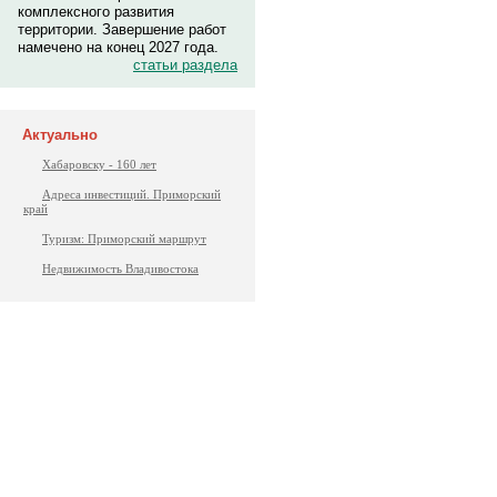
комплексного развития
территории. Завершение работ
намечено на конец 2027 года.
статьи раздела
Актуально
Хабаровску - 160 лет
Адреса инвестиций. Приморский
край
Туризм: Приморский маршрут
Недвижимость Владивостока