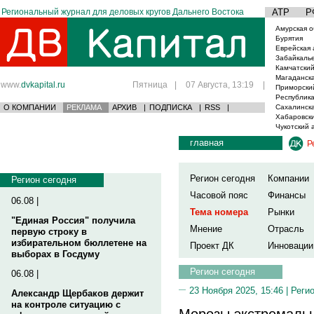
Региональный журнал для деловых кругов Дальнего Востока
АТР
Р
Амурская о
Бурятия
Еврейская 
Забайкаль
Камчатский
Магаданска
www.
dvkapital.ru
Пятница
|
07 Августа, 13:19
|
Приморски
Республика
О КОМПАНИИ
РЕКЛАМА
АРХИВ
|
ПОДПИСКА
|
RSS
|
Сахалинска
Хабаровски
Чукотский 
главная
Р
Регион сегодня
Компании
Регион сегодня
Часовой пояс
Финансы
06.08 |
Тема номера
Рынки
"Единая Россия" получила
Мнение
Отрасль
первую строку в
избирательном бюллетене на
Проект ДК
Инновации
выборах в Госдуму
Регион сегодня
06.08 |
23 Ноября 2025, 15:46 |
Реги
Александр Щербаков держит
на контроле ситуацию с
Морозы экстремальн