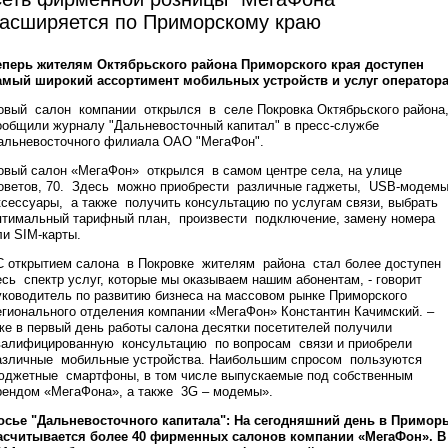
асширяется по Приморскому краю
еперь жителям Октябрьского района Приморского края доступен
амый широкий ассортимент мобильных устройств и услуг оператор
овый салон компании открылся в селе Покровка Октябрьского района
ообщили журналу "Дальневосточный капитал" в пресс-службе
альневосточного филиала ОАО "МегаФон".
овый салон «МегаФон» открылся в самом центре села, на улице
оветов, 70. Здесь можно приобрести различные гаджеты, USB-модем
ксессуары, а также получить консультацию по услугам связи, выбрать
птимальный тарифный план, произвести подключение, замену номера
ли SIM-карты.
С открытием салона в Покровке жителям района стал более доступен
есь спектр услуг, которые мы оказываем нашим абонентам, - говорит
уководитель по развитию бизнеса на массовом рынке Приморского
егионального отделения компании «МегаФон» Константин Качимский. –
же в первый день работы салона десятки посетителей получили
валифицированную консультацию по вопросам связи и приобрели
азличные мобильные устройства. Наибольшим спросом пользуются
юджетные смартфоны, в том числе выпускаемые под собственным
рендом «МегаФона», а также 3G – модемы».
осье "Дальневосточного капитала": На сегодняшний день в Примор
асчитывается более 40 фирменных салонов компании «МегаФон». В