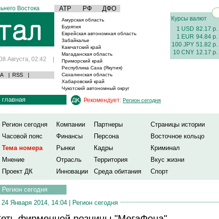
ьнего Востока
АТР
РФ
ДФО
Курсы валют
Амурская область
Бурятия
1 USD
82.17 р.
Еврейская автономная область
1 EUR
94.84 р.
Забайкалье
100 JPY
51.82 р.
Камчатский край
10 CNY
12.17 р.
Магаданская область
08 Августа, 02:42
|
Приморский край
Республика Саха (Якутия)
А
|
RSS
|
Сахалинская область
Хабаровский край
Чукотский автономный округ
главная
Рекомендует:
Регион сегодня
Регион сегодня
Компании
Партнеры
Страницы истории
Часовой пояс
Финансы
Персона
Восточное кольцо
Тема номера
Рынки
Кадры
Криминал
Мнение
Отрасль
Территория
Вкус жизни
Проект ДК
Инновации
Среда обитания
Спорт
Регион сегодня
24 Января 2014, 14:04 |
Регион сегодня
еть фирменной розницы "МегаФона"