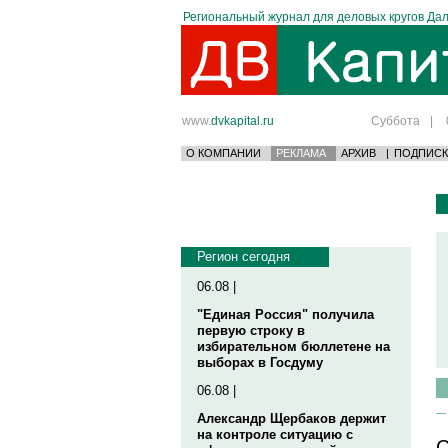
Региональный журнал для деловых кругов Дал
www.
dvkapital.ru
Суббота
|
О КОМПАНИИ
РЕКЛАМА
АРХИВ
|
ПОДПИСК
Регион сегодня
06.08 |
"Единая Россия" получила
первую строку в
избирательном бюллетене на
выборах в Госдуму
06.08 |
Александр Щербаков держит
на контроле ситуацию с
С