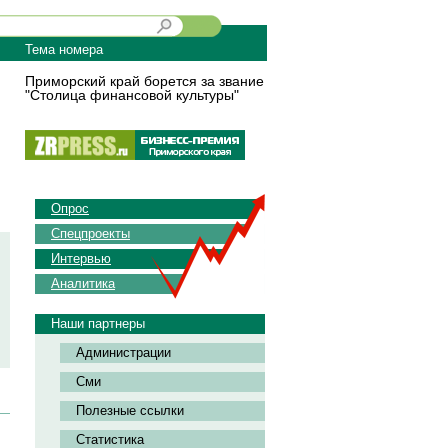
Тема номера
Приморский край борется за звание
"Столица финансовой культуры"
Опрос
Спецпроекты
Интервью
Аналитика
Наши партнеры
Администрации
Сми
Полезные ссылки
Статистика