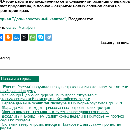
014 году работа по расширению сети фирменной розницы оператора
удет продолжена, в планах – открытие новых салонов связи на
ерритории края.
урнал "Дальневосточный капитал",
Владивосток.
еги:
связь
Мегафон
Версия для печа
ading...
Новости раздела
"Единая Россия" получила первую строку в избирательном бюллетене
а выборах в Госдуму
Александр Щербаков держит на контроле ситуацию с
фтальмологической помощью в Ханкайском округе
Первое дыхание осени: температура в Приморье опустится до +8 °C
Жара до +35: что ждет Приморье после тропических дождей
Москва помогает развивать отечественное здравоохранение
Дождливый аккорд: чем удивит конец недели в Приморье — прогноз
огоды по городам
Сильный ветер и грозы: погода в Приморье 1 августа — прогноз по
ородам