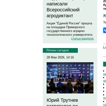
2
написали
б
т
Всероссийский
агродиктант
Ж
Т
Акция "Единой России" прошла
на площадке Приморского
государственного аграрно-
технологического университета
статьи раздела
Lo
Регион сегодня
28 Мая 2026, 14:16
н
о
п
Юрий Трутнев
г