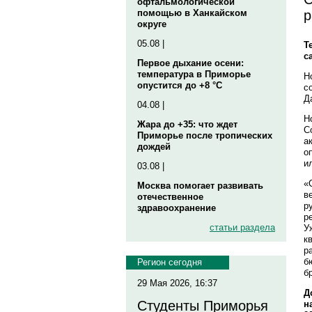
офтальмологической
р
помощью в Ханкайском
округе
05.08 |
Т
с
Первое дыхание осени:
температура в Приморье
Н
опустится до +8 °C
с
Д
04.08 |
Н
Жара до +35: что ждет
С
Приморье после тропических
а
дождей
о
и
03.08 |
«
Москва помогает развивать
в
отечественное
р
здравоохранение
р
статьи раздела
У
к
р
б
Регион сегодня
б
29 Мая 2026, 16:37
Д
Студенты Приморья
н