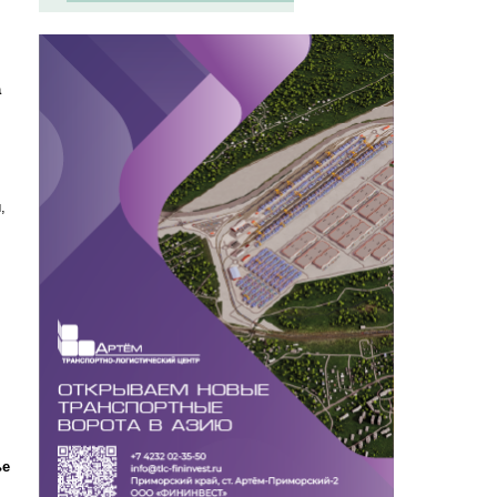
а
,
ы,
ье