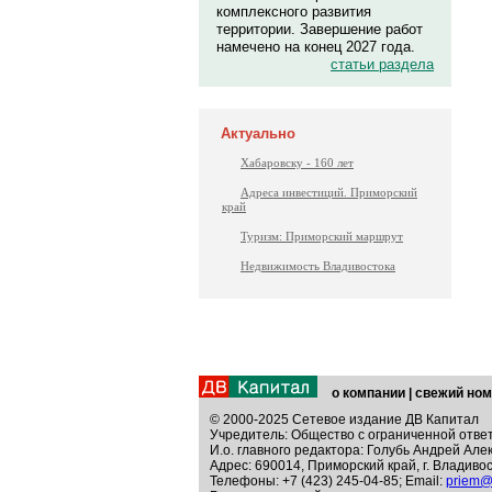
комплексного развития
территории. Завершение работ
намечено на конец 2027 года.
статьи раздела
Актуально
Хабаровску - 160 лет
Адреса инвестиций. Приморский
край
Туризм: Приморский маршрут
Недвижимость Владивостока
о компании
|
свежий ном
© 2000-2025 Сетевое издание ДВ Капитал
Учредитель: Общество с ограниченной отве
И.о. главного редактора: Голубь Андрей Але
Адрес: 690014, Приморский край, г. Владивос
Телефоны: +7 (423) 245-04-85; Email:
priem@