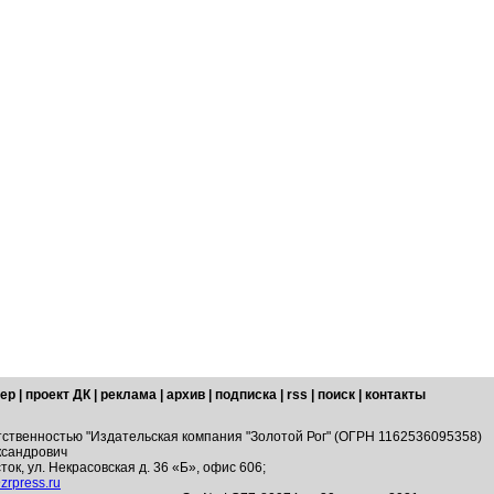
ер
|
проект ДК
|
реклама
|
архив
|
подписка
|
rss
|
поиск
|
контакты
тственностью "Издательская компания "Золотой Рог" (ОГРН 1162536095358)
ксандрович
ток, ул. Некрасовская д. 36 «Б», офис 606;
zrpress.ru